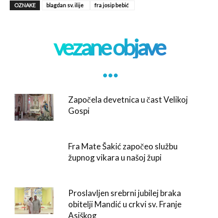
OZNAKE
blagdan sv. ilije
fra josip bebić
vezane objave
. . .
Započela devetnica u čast Velikoj
Gospi
Fra Mate Šakić započeo službu
župnog vikara u našoj župi
Proslavljen srebrni jubilej braka
obitelji Mandić u crkvi sv. Franje
Asiškog