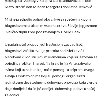
Bilokapića i župnog vikara fra Darija Sinkovića bili don
Mato Brečić, don Mladen Margeta i don Stipe Jerković.
Misi je prethodio ophod oko crkve sa svečevim kipom i
blagoslovom na ulaznim vratima crkve. Slavlje je pjesmom
uveličao župni zbor pod ravnanjem s. Mile Deak.
U nadahnutoj propovijedi fra Josip je zazvao Božji
blagoslov i zaštitu sv. Ilije proroka nad Metković i
Neretvansku dolinu u ovim vremenima koja su izazovna za
pojedinca, obitelj i narod. Na kraju je fra Ante zahvalio
svima koji su na bilo koji način pomogli u pripremi ovoga
slavlja. Osobito onima koji su pomogli organizirati
jedinstvenu devetodnevnu duhovnu obnovu za koju vjeruje
da je donijela i da će još donijeti duhovnih plodova u našoj
zajednici.