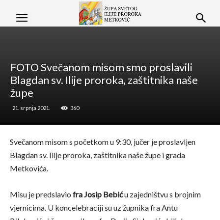
FOTO Svečanom misom smo proslavili
Blagdan sv. Ilije proroka, zaštitnika naše
župe
21. srpnja 2021.
360
Svečanom misom s početkom u 9:30, jučer je proslavljen
Blagdan sv. Ilije proroka, zaštitnika naše župe i grada
Metkovića.
Misu je predslavio
fra Josip Bebić
u zajedništvu s brojnim
vjernicima. U koncelebraciji su uz župnika fra Antu