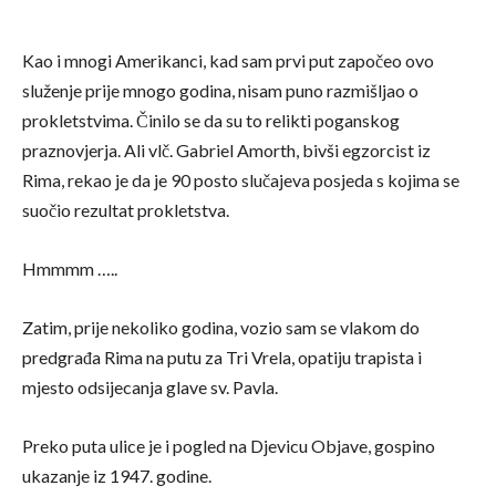
Kao i mnogi Amerikanci, kad sam prvi put započeo ovo
služenje prije mnogo godina, nisam puno razmišljao o
prokletstvima. Činilo se da su to relikti poganskog
praznovjerja. Ali vlč. Gabriel Amorth, bivši egzorcist iz
Rima, rekao je da je 90 posto slučajeva posjeda s kojima se
suočio rezultat prokletstva.
Hmmmm …..
Zatim, prije nekoliko godina, vozio sam se vlakom do
predgrađa Rima na putu za Tri Vrela, opatiju trapista i
mjesto odsijecanja glave sv. Pavla.
Preko puta ulice je i pogled na Djevicu Objave, gospino
ukazanje iz 1947. godine.