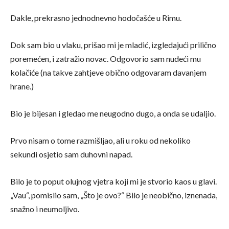
Dakle, prekrasno jednodnevno hodočašće u Rimu.
Dok sam bio u vlaku, prišao mi je mladić, izgledajući prilično
poremećen, i zatražio novac. Odgovorio sam nudeći mu
kolačiće (na takve zahtjeve obično odgovaram davanjem
hrane.)
Bio je bijesan i gledao me neugodno dugo, a onda se udaljio.
Prvo nisam o tome razmišljao, ali u roku od nekoliko
sekundi osjetio sam duhovni napad.
Bilo je to poput olujnog vjetra koji mi je stvorio kaos u glavi.
„Vau“, pomislio sam, „Što je ovo?“ Bilo je neobično, iznenada,
snažno i neumoljivo.