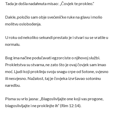
Tada je došla nadahnuta misao: „Čovjek te prokleo.“
Dakle, položio sam obje svećeničke ruke na glavu i molio
molitvu oslobođenja.
U roku od nekoliko sekundi prestalo je i stvari su se vratile u
normalu.
Bog ima načine podučavati egzorciste o njihovoj službi.
Prokletstva su stvarna, ne zato što je ovaj čovjek sam imao
moć. Ljudi koji proklinju svoju snagu crpe od Sotone, svjesno
ili nesvjesno. Nažalost, taj je čovjeka izvršavao sotoninu
naredbu.
Pisma su vrlo jasna: „Blagoslivljajte one koji vas progone,
blagoslivljajte i ne proklinjte ih“ (Rim 12:14).