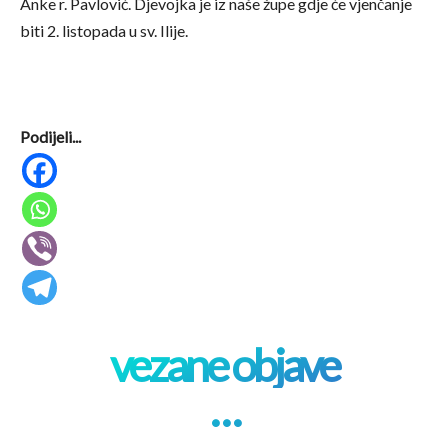
Anke r. Pavlović. Djevojka je iz naše župe gdje će vjenčanje
biti 2. listopada u sv. Ilije.
Podijeli...
vezane objave
. . .