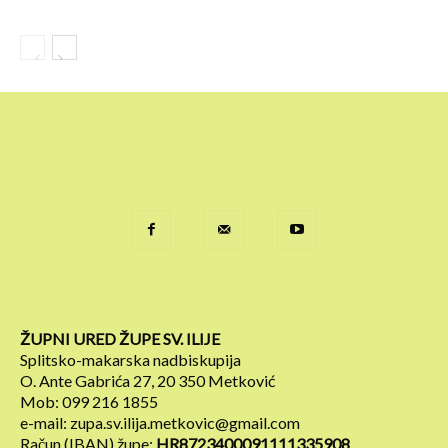
ŽUPNI URED ŽUPE SV. ILIJE
Splitsko-makarska nadbiskupija
O. Ante Gabrića 27, 20 350 Metković
Mob: 099 216 1855
e-mail: zupa.sv.ilija.metkovic@gmail.com
Račun (IBAN) župe:
HR8723400091111335908