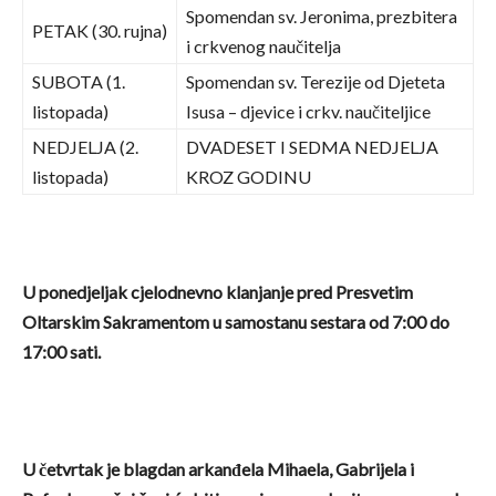
Spomendan sv. Jeronima, prezbitera
PETAK (30. rujna)
i crkvenog naučitelja
SUBOTA (1.
Spomendan sv. Terezije od Djeteta
listopada)
Isusa – djevice i crkv. naučiteljice
NEDJELJA (2.
DVADESET I SEDMA NEDJELJA
listopada)
KROZ GODINU
U ponedjeljak cjelodnevno klanjanje pred Presvetim
Oltarskim Sakramentom u samostanu sestara od 7:00 do
17:00 sati.
U četvrtak je blagdan arkanđela Mihaela, Gabrijela i