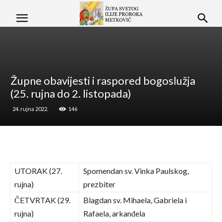
Župne obavijesti i raspored bogoslužja
(25. rujna do 2. listopada)
24. rujna 2022.
146
UTORAK (27.
Spomendan sv. Vinka Paulskog,
rujna)
prezbiter
ČETVRTAK (29.
Blagdan sv. Mihaela, Gabriela i
rujna)
Rafaela, arkanđela