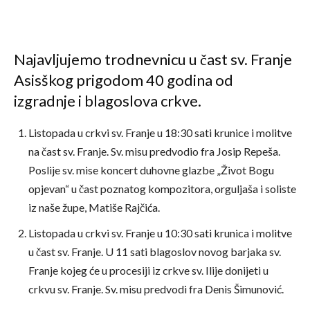
Najavljujemo trodnevnicu u čast sv. Franje
Asisškog prigodom 40 godina od
izgradnje i blagoslova crkve.
Listopada u crkvi sv. Franje u 18:30 sati krunice i molitve
na čast sv. Franje. Sv. misu predvodio fra Josip Repeša.
Poslije sv. mise koncert duhovne glazbe „Život Bogu
opjevan“ u čast poznatog kompozitora, orguljaša i soliste
iz naše župe, Matiše Rajčića.
Listopada u crkvi sv. Franje u 10:30 sati krunica i molitve
u čast sv. Franje. U 11 sati blagoslov novog barjaka sv.
Franje kojeg će u procesiji iz crkve sv. Ilije donijeti u
crkvu sv. Franje. Sv. misu predvodi fra Denis Šimunović.