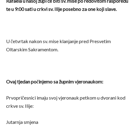
Rafaela u našoj župi će biti sv. mise po redovitom rasporedu
te u 9:00 sati u crkvi sv. Ilije posebno za one koji slave.
U četvrtak nakon sv. mise klanjanje pred Presvetim
Oltarskim Sakramentom.
Ovaj tjedan počinjemo sa župnim vjeronaukom:
Prvopričesnici imaju svoj vjeronauk petkom u dvorani kod
crkve sv. Ilije:
Jutarnja smjena