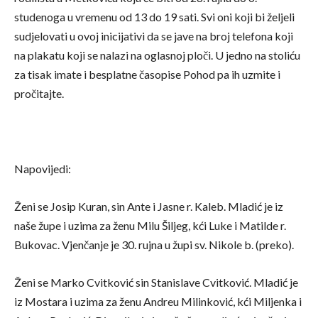
studenoga u vremenu od 13 do 19 sati. Svi oni koji bi željeli
sudjelovati u ovoj inicijativi da se jave na broj telefona koji
na plakatu koji se nalazi na oglasnoj ploči. U jedno na stoliću
za tisak imate i besplatne časopise Pohod pa ih uzmite i
pročitajte.
Napovijedi:
Ženi se Josip Kuran, sin Ante i Jasne r. Kaleb. Mladić je iz
naše župe i uzima za ženu Milu Šiljeg, kći Luke i Matilde r.
Bukovac. Vjenčanje je 30. rujna u župi sv. Nikole b. (preko).
Ženi se Marko Cvitković sin Stanislave Cvitković. Mladić je
iz Mostara i uzima za ženu Andreu Milinković, kći Miljenka i