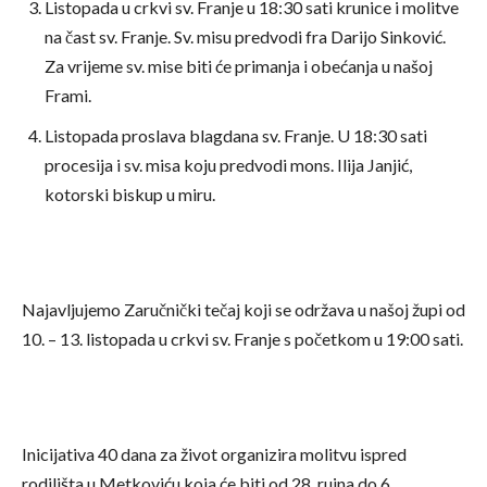
Listopada u crkvi sv. Franje u 18:30 sati krunice i molitve
na čast sv. Franje. Sv. misu predvodi fra Darijo Sinković.
Za vrijeme sv. mise biti će primanja i obećanja u našoj
Frami.
Listopada proslava blagdana sv. Franje. U 18:30 sati
procesija i sv. misa koju predvodi mons. Ilija Janjić,
kotorski biskup u miru.
Najavljujemo Zaručnički tečaj koji se održava u našoj župi od
10. – 13. listopada u crkvi sv. Franje s početkom u 19:00 sati.
Inicijativa 40 dana za život organizira molitvu ispred
rodilišta u Metkoviću koja će biti od 28. rujna do 6.