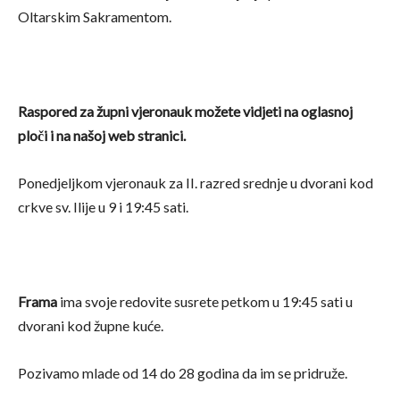
Oltarskim Sakramentom.
Raspored za župni vjeronauk možete vidjeti na oglasnoj
ploči i na našoj web stranici.
Ponedjeljkom vjeronauk za II. razred srednje u dvorani kod
crkve sv. Ilije u 9 i 19:45 sati.
Frama
ima svoje redovite susrete petkom u 19:45 sati u
dvorani kod župne kuće.
Pozivamo mlade od 14 do 28 godina da im se pridruže.