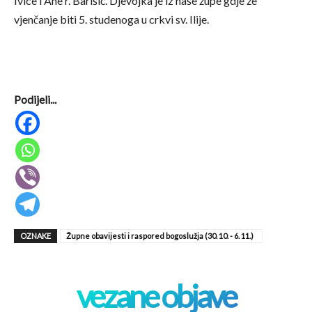
Ivice i Ane r. Barišić. Djevojka je iz naše župe gdje že
vjenčanje biti 5. studenoga u crkvi sv. Ilije.
Podijeli...
OZNAKE
Župne obavijesti i raspored bogoslužja (30. 10. - 6. 11.)
vezane objave