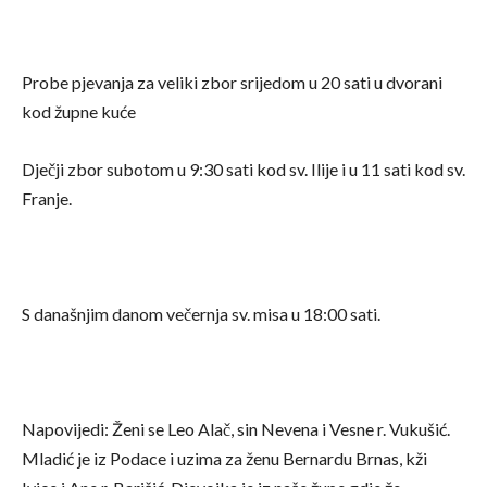
Probe pjevanja za veliki zbor srijedom u 20 sati u dvorani
kod župne kuće
Dječji zbor subotom u 9:30 sati kod sv. Ilije i u 11 sati kod sv.
Franje.
S današnjim danom večernja sv. misa u 18:00 sati.
Napovijedi: Ženi se Leo Alač, sin Nevena i Vesne r. Vukušić.
Mladić je iz Podace i uzima za ženu Bernardu Brnas, kži