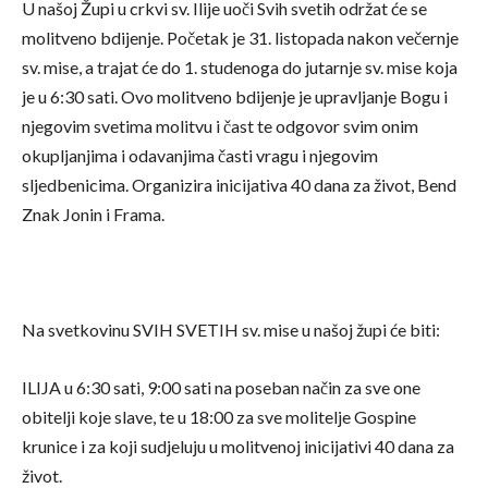
U našoj Župi u crkvi sv. Ilije uoči Svih svetih održat će se
molitveno bdijenje. Početak je 31. listopada nakon večernje
sv. mise, a trajat će do 1. studenoga do jutarnje sv. mise koja
je u 6:30 sati. Ovo molitveno bdijenje je upravljanje Bogu i
njegovim svetima molitvu i čast te odgovor svim onim
okupljanjima i odavanjima časti vragu i njegovim
sljedbenicima. Organizira inicijativa 40 dana za život, Bend
Znak Jonin i Frama.
Na svetkovinu SVIH SVETIH sv. mise u našoj župi će biti:
ILIJA u 6:30 sati, 9:00 sati na poseban način za sve one
obitelji koje slave, te u 18:00 za sve molitelje Gospine
krunice i za koji sudjeluju u molitvenoj inicijativi 40 dana za
život.