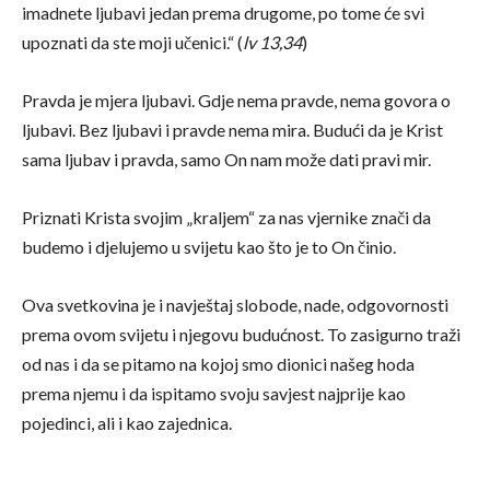
imadnete ljubavi jedan prema drugome, po tome će svi
upoznati da ste moji učenici.“ (
lv 13,34
)
Pravda je mjera ljubavi. Gdje nema pravde, nema govora o
ljubavi. Bez ljubavi i pravde nema mira. Budući da je Krist
sama ljubav i pravda, samo On nam može dati pravi mir.
Priznati Krista svojim „kraljem“ za nas vjernike znači da
budemo i djelujemo u svijetu kao što je to On činio.
Ova svetkovina je i navještaj slobode, nade, odgovornosti
prema ovom svijetu i njegovu budućnost. To zasigurno traži
od nas i da se pitamo na kojoj smo dionici našeg hoda
prema njemu i da ispitamo svoju savjest najprije kao
pojedinci, ali i kao zajednica.