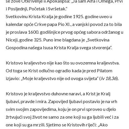
se zove Otkrivenje ii Apokalipsa: „Ja sam Alfa i Omega, Prvi
i Posljednji, Početak i Svršetak.“
Svetkovinu Krista Kralja je godine 1925. godine uveo u
kalendar opće Crkve papa Pio XI., a vanjski povod za to bila
je proslava 1600. godišnjice prvog općeg sabora održanog u
Niceji, godine 325. Puno ime blagdana je „Svetkovina
Gospodina našega Isusa Krista Kralja svega stvorenja“.
Kristovo kraljevstvo nije kao što su ovozemna kraljevstva.
Od toga se Krist odlučno ogradio kada je pred Pilatom
izjavio: „Moje kraljevstvo nije od ovoga svijeta“ (
lv 18,36
).
Kristovo je kraljevstvo duhovne naravi, a Krist je Kralj
ljubavi, pravde i mira. Zapovijed ljubavi postavio je na vrh
svim svojim zapovijedima, koju je on prvi sproveo u djelo
žrtvujući svoj život ne samo za one koji su ga ljubili već i za
one koji su ga mrzili. Sjetimo se Kristovih riječi: „Ako