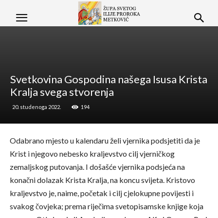
Svetkovina Gospodina našega Isusa Krista
Kralja svega stvorenja
20. studenoga 2022.
194
Odabrano mjesto u kalendaru želi vjernika podsjetiti da je
Krist i njegovo nebesko kraljevstvo cilj vjerničkog
zemaljskog putovanja. I došašće vjernika podsjeća na
konačni dolazak Krista Kralja, na koncu svijeta. Kristovo
kraljevstvo je, naime, početak i cilj cjelokupne povijesti i
svakog čovjeka; prema riječima svetopisamske knjige koja