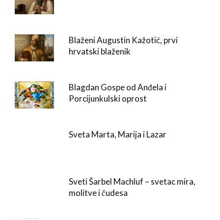
Blaženi Augustin Kažotić, prvi
hrvatski blaženik
Blagdan Gospe od Anđela i
Porcijunkulski oprost
Sveta Marta, Marija i Lazar
Sveti Šarbel Machluf – svetac mira,
molitve i čudesa