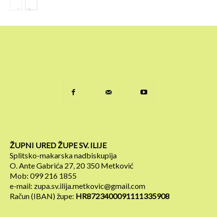
ŽUPNI URED ŽUPE SV. ILIJE
Splitsko-makarska nadbiskupija
O. Ante Gabrića 27, 20 350 Metković
Mob: 099 216 1855
e-mail: zupa.sv.ilija.metkovic@gmail.com
Račun (IBAN) župe:
HR8723400091111335908