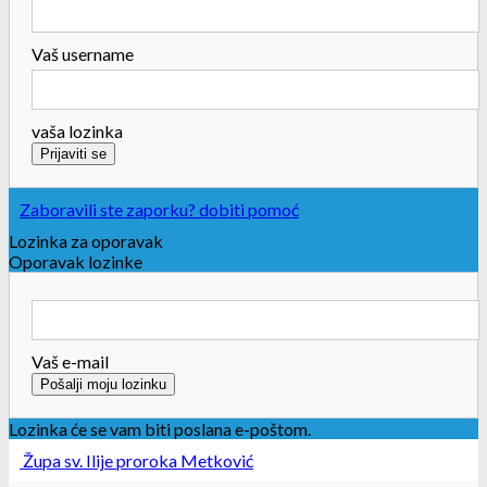
Vaš username
vaša lozinka
Zaboravili ste zaporku? dobiti pomoć
Lozinka za oporavak
Oporavak lozinke
Vaš e-mail
Lozinka će se vam biti poslana e-poštom.
Župa sv. Ilije proroka Metković