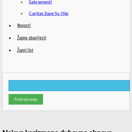
Sakramenti
Caritas župe Sv. Ilije
Novosti
Župne obavijesti
Župni list