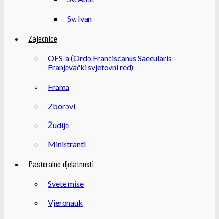
Sv. Ivan
Zajednice
OFS-a (Ordo Franciscanus Saecularis –
Franjevački svjetovni red)
Frama
Zborovi
Žudije
Ministranti
Pastoralne djelatnosti
Svete mise
Vjeronauk