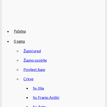
Početna
O nama
Župni ured
Župno osoblje
Povijest župe
Crkve
Sv. Ilija
Sv. Franjo Asiški
Sv. Ante