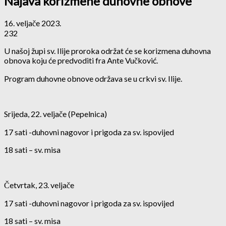
Najava korizmene duhovne obnove
16. veljače 2023.
232
U našoj župi sv. Ilije proroka održat će se korizmena duhovna
obnova koju će predvoditi fra Ante Vučković.
Program duhovne obnove održava se u crkvi sv. Ilije.
Srijeda, 22. veljače (Pepelnica)
17 sati -duhovni nagovor i prigoda za sv. ispovijed
18 sati – sv. misa
Četvrtak, 23. veljače
17 sati -duhovni nagovor i prigoda za sv. ispovijed
18 sati – sv. misa