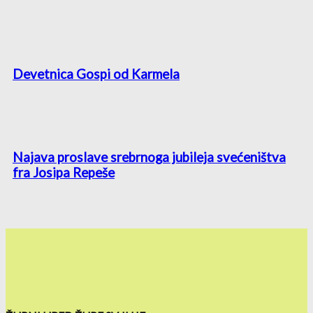
Devetnica Gospi od Karmela
Najava proslave srebrnoga jubileja svećeništva
fra Josipa Repeše