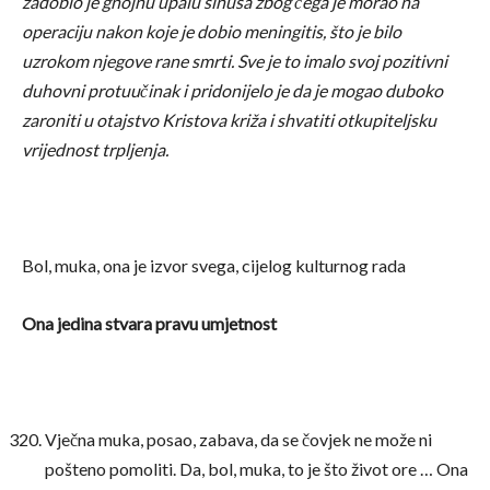
zadobio je gnojnu upalu sinusa zbog čega je morao na
operaciju nakon koje je dobio meningitis, što je bilo
uzrokom njegove rane smrti. Sve je to imalo svoj pozitivni
duhovni protuučinak i pridonijelo je da je mogao duboko
zaroniti u otajstvo Kristova križa i shvatiti otkupiteljsku
vrijednost trpljenja.
Bol, muka, ona je izvor svega, cijelog kulturnog rada
Ona jedina stvara pravu umjetnost
Vječna muka, posao, zabava, da se čovjek ne može ni
pošteno pomoliti. Da, bol, muka, to je što život ore … Ona