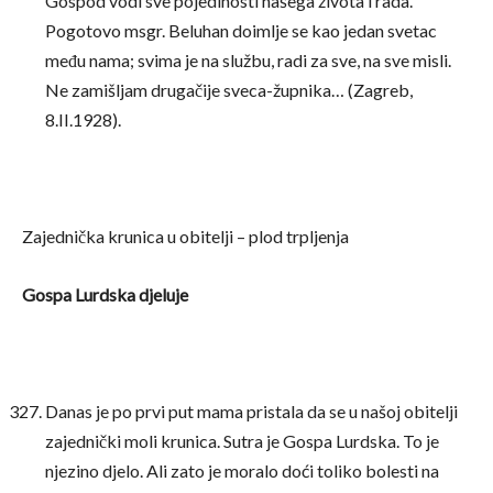
Gospod vodi sve pojedinosti našega života i rada.
Pogotovo msgr. Beluhan doimlje se kao jedan svetac
među nama; svima je na službu, radi za sve, na sve misli.
Ne zamišljam drugačije sveca-župnika… (Zagreb,
8.II.1928).
Zajednička krunica u obitelji – plod trpljenja
Gospa Lurdska djeluje
Danas je po prvi put mama pristala da se u našoj obitelji
zajednički moli krunica. Sutra je Gospa Lurdska. To je
njezino djelo. Ali zato je moralo doći toliko bolesti na