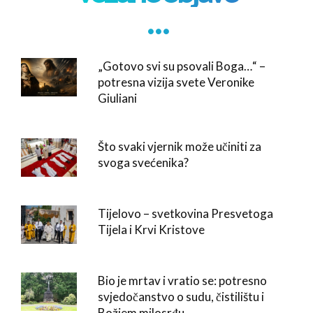
. . .
„Gotovo svi su psovali Boga…“ –
potresna vizija svete Veronike
Giuliani
Što svaki vjernik može učiniti za
svoga svećenika?
Tijelovo – svetkovina Presvetoga
Tijela i Krvi Kristove
Bio je mrtav i vratio se: potresno
svjedočanstvo o sudu, čistilištu i
Božjem milosrđu