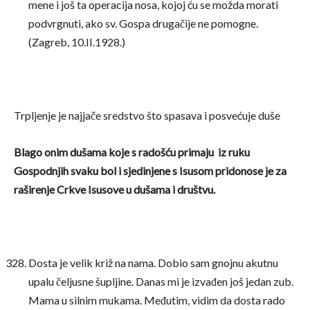
mene i još ta operacija nosa, kojoj ću se možda morati
podvrgnuti, ako sv. Gospa drugačije ne pomogne.
(Zagreb, 10.II.1928.)
Trpljenje je najjače sredstvo što spasava i posvećuje duše
Blago onim dušama koje s radošću primaju
iz ruku
Gospodnjih svaku bol i sjedinjene s Isusom
pridonose je za
raširenje Crkve Isusove u dušama i društvu.
Dosta je velik križ na nama. Dobio sam gnojnu akutnu
upalu čeljusne šupljine. Danas mi je izvađen još jedan zub.
Mama u silnim mukama. Međutim, vidim da dosta rado