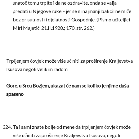
unatoč tomu trpite i da ne ozdravite, onda se valja
predati u Njegove ruke – jer se ni najmanji bakcil ne miče
bez prisutnosti i djelatnosti Gospodnje. (Pismo učiteljici
Miri Majetić, 21.II.1928.; 170, str. 262.)
Trpljenjem čovjek može više učiniti za proširenje Kraljevstva
Isusova negoli velikim radom
Gore, u Srcu Božjem, ukazat će nam se koliko je njime duša
spaseno
Ta i sami znate bolje od mene da trpljenjem čovjek može
više učiniti za proširenje Kraljevstva Isusova, negoli