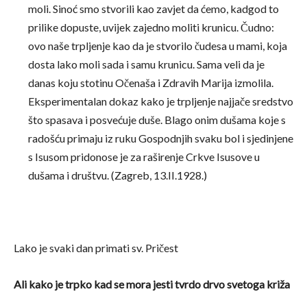
moli. Sinoć smo stvorili kao zavjet da ćemo, kadgod to
prilike dopuste, uvijek zajedno moliti krunicu. Čudno:
ovo naše trpljenje kao da je stvorilo čudesa u mami, koja
dosta lako moli sada i samu krunicu. Sama veli da je
danas koju stotinu Očenaša i Zdravih Marija izmolila.
Eksperimentalan dokaz kako je trpljenje najjače sredstvo
što spasava i posvećuje duše. Blago onim dušama koje s
radošću primaju iz ruku Gospodnjih svaku bol i sjedinjene
s Isusom pridonose je za raširenje Crkve Isusove u
dušama i društvu. (Zagreb, 13.II.1928.)
Lako je svaki dan primati sv. Pričest
Ali kako je trpko kad se mora jesti tvrdo drvo svetoga križa