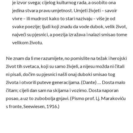
je izvor svega; cijelog kulturnog rada, a osobito ona
jedina stvara pravu umjetnost. Umjeti živjeti – savoir
vivre – ili mudrost kako to stari nazivaju – više je od
svake poezije; ljudi koji znadu da vode dubok, velik život,
najveći su pjesnici, a poezija izražava i nalazi smisao tome
velikom životu.
Ne znam da li me razumijete, no pomislite na težak i herojski
život tih svetaca, koji su samo živjeli, a nijesu možda ni čitali
ni pisali, dočim su pjesnici našli onaj duboki smisao tog
života i otvorili puteve generacijama. (Dante) … Dosta malo
čitam; cijeli dan sam na skijama i vozimo. Dosta naporan
posao, a uz to zubobolja gnjavi. (Pismo prof. Lj. Marakoviću
s fronte, Seewiesen, 1916.)