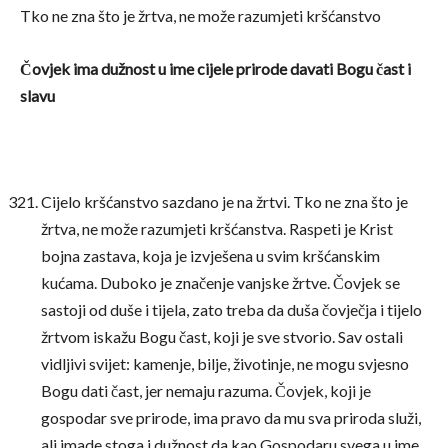
Tko ne zna što je žrtva, ne može razumjeti kršćanstvo
Čovjek ima dužnost u ime cijele prirode davati Bogu čast i
slavu
Cijelo kršćanstvo sazdano je na žrtvi. Tko ne zna što je
žrtva, ne može razumjeti kršćanstva. Raspeti je Krist
bojna zastava, koja je izvješena u svim kršćanskim
kućama. Duboko je značenje vanjske žrtve. Čovjek se
sastoji od duše i tijela, zato treba da duša čovječja i tijelo
žrtvom iskažu Bogu čast, koji je sve stvorio. Sav ostali
vidljivi svijet: kamenje, bilje, životinje, ne mogu svjesno
Bogu dati čast, jer nemaju razuma. Čovjek, koji je
gospodar sve prirode, ima pravo da mu sva priroda služi,
ali imade stoga i dužnost da kao Gospodaru svega u ime