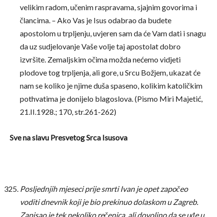
velikim radom, učenim raspravama, sjajnim govorima i
člancima. – Ako Vas je Isus odabrao da budete
apostolom u trpljenju, uvjeren sam da će Vam dati i snagu
da uz sudjelovanje Vaše volje taj apostolat dobro
izvršite. Zemaljskim očima možda nećemo vidjeti
plodove tog trpljenja, ali gore, u Srcu Božjem, ukazat će
nam se koliko je njime duša spaseno, kolikim katoličkim
pothvatima je donijelo blagoslova. (Pismo Miri Majetić,
21.II.1928.; 170, str.261-262)
Sve na slavu Presvetog Srca Isusova
Posljednjih mjeseci prije smrti Ivan je opet započeo
voditi dnevnik koji je bio prekinuo dolaskom u Zagreb.
Zapisao je tek nekoliko rečenica, ali dovoljno da se uđe u