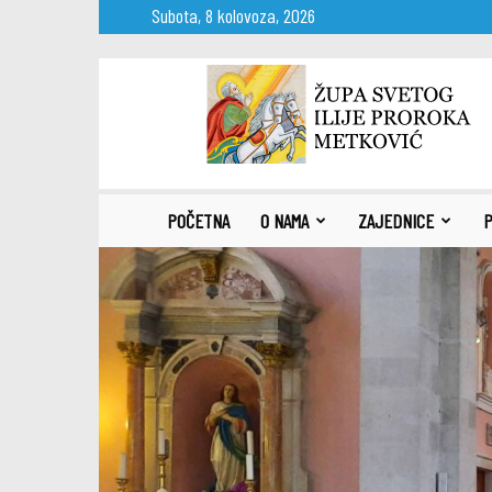
Subota, 8 kolovoza, 2026
Župa
sv.
Ilije
proroka
Metković
POČETNA
O NAMA
ZAJEDNICE
P