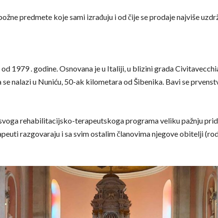
božne predmete koje sami izrađuju i od čije se prodaje najviše uzdr
1979 . godine. Osnovana je u Italiji, u blizini grada Civitavecchia,
ja se nalazi u Nuniću, 50-ak kilometara od Šibenika. Bavi se prvens
oga rehabilitacijsko-terapeutskoga programa veliku pažnju prido
peuti razgovaraju i sa svim ostalim članovima njegove obitelji (rodi