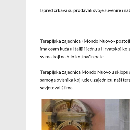
Ispred crkava su prodavali svoje suvenire i na
Terapijska zajednica «Mondo Nuovo» postoji od 
ima osam kuća u Italiji i jednu u Hrvatskoj ko
svima koji na bilo koji način pate.
Terapijska zajednica Mondo Nuovo u sklopu sv
samoga ovisnika koji uđe u zajednicu, naši tera
savjetovalištima.