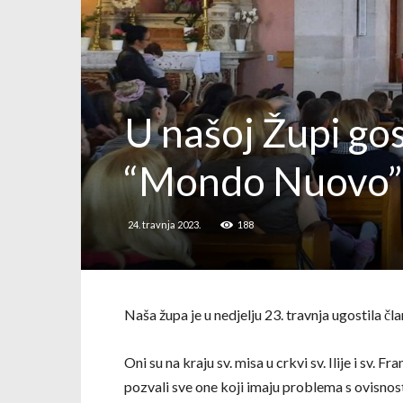
U našoj Župi gos
“Mondo Nuovo”
24. travnja 2023.
188
Naša župa je u nedjelju 23. travnja ugostila 
Oni su na kraju sv. misa u crkvi sv. Ilije i sv. Fr
pozvali sve one koji imaju problema s ovisnost