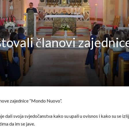
tovali članovi zajednic
članove zajednice “Mondo Nuovo”.
anje dali svoja svjedočanstva kako su upali u ovisnos i kako su se izlije
ima da im se jave.