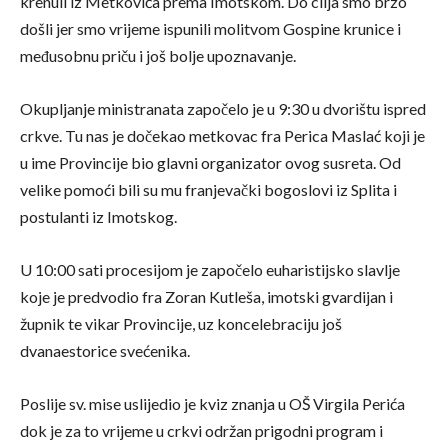
krenuli iz Metkovića prema Imotskom. Do cilja smo brzo
došli jer smo vrijeme ispunili molitvom Gospine krunice i
međusobnu priču i još bolje upoznavanje.
Okupljanje ministranata započelo je u 9:30 u dvorištu ispred
crkve. Tu nas je dočekao metkovac fra Perica Maslać koji je
u ime Provincije bio glavni organizator ovog susreta. Od
velike pomoći bili su mu franjevački bogoslovi iz Splita i
postulanti iz Imotskog.
U 10:00 sati procesijom je započelo euharistijsko slavlje
koje je predvodio fra Zoran Kutleša, imotski gvardijan i
župnik te vikar Provincije, uz koncelebraciju još
dvanaestorice svećenika.
Poslije sv. mise uslijedio je kviz znanja u OŠ Virgila Perića
dok je za to vrijeme u crkvi održan prigodni program i