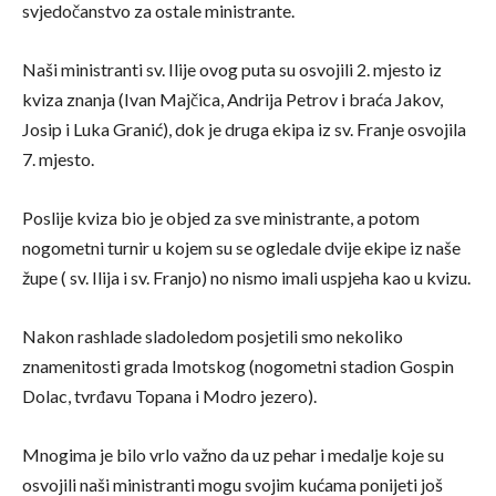
svjedočanstvo za ostale ministrante.
Naši ministranti sv. Ilije ovog puta su osvojili 2. mjesto iz
kviza znanja (Ivan Majčica, Andrija Petrov i braća Jakov,
Josip i Luka Granić), dok je druga ekipa iz sv. Franje osvojila
7. mjesto.
Poslije kviza bio je objed za sve ministrante, a potom
nogometni turnir u kojem su se ogledale dvije ekipe iz naše
župe ( sv. Ilija i sv. Franjo) no nismo imali uspjeha kao u kvizu.
Nakon rashlade sladoledom posjetili smo nekoliko
znamenitosti grada Imotskog (nogometni stadion Gospin
Dolac, tvrđavu Topana i Modro jezero).
Mnogima je bilo vrlo važno da uz pehar i medalje koje su
osvojili naši ministranti mogu svojim kućama ponijeti još