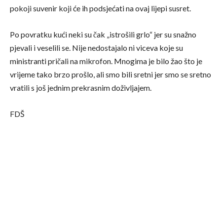
pokoji suvenir koji će ih podsjećati na ovaj lijepi susret.
Po povratku kući neki su čak „istrošili grlo“ jer su snažno
pjevali i veselili se. Nije nedostajalo ni viceva koje su
ministranti pričali na mikrofon. Mnogima je bilo žao što je
vrijeme tako brzo prošlo, ali smo bili sretni jer smo se sretno
vratili s još jednim prekrasnim doživljajem.
FDŠ