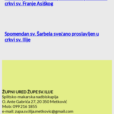
crkvi sv. Franje Asiškog
Spomendan sv. Šarbela svečano proslavljen u
crkvi sv. Ilije
ŽUPNI URED ŽUPE SV. ILIJE
Splitsko-makarska nadbiskupija
O. Ante Gabrića 27, 20 350 Metković
Mob: 099 216 1855
e-mail: zupa.sv.ilija.metkovic@gmail.com