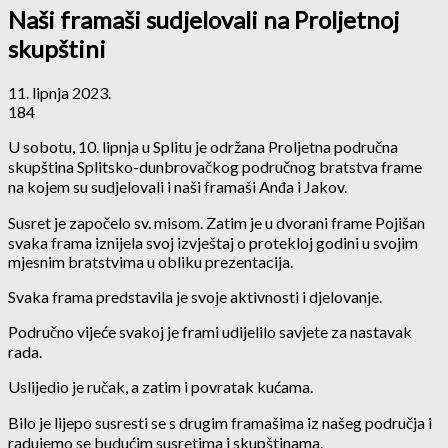
Naši framaši sudjelovali na Proljetnoj
skupštini
11. lipnja 2023.
184
U sobotu, 10. lipnja u Splitu je održana Proljetna područna
skupština Splitsko-dunbrovačkog područnog bratstva frame
na kojem su sudjelovali i naši framaši Anđa i Jakov.
Susret je započelo sv. misom. Zatim je u dvorani frame Pojišan
svaka frama iznijela svoj izvještaj o protekloj godini u svojim
mjesnim bratstvima u obliku prezentacija.
Svaka frama predstavila je svoje aktivnosti i djelovanje.
Područno vijeće svakoj je frami udijelilo savjete za nastavak
rada.
Uslijedio je ručak, a zatim i povratak kućama.
Bilo je lijepo susresti se s drugim framašima iz našeg područja i
radujemo se budućim susretima i skupštinama.