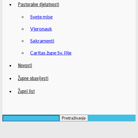
Pastoralne djelatnosti
Svete mise
Vjeronauk
Sakramenti
Caritas župe Sv. Ilije
Novosti
Župne obavijesti
Župni list