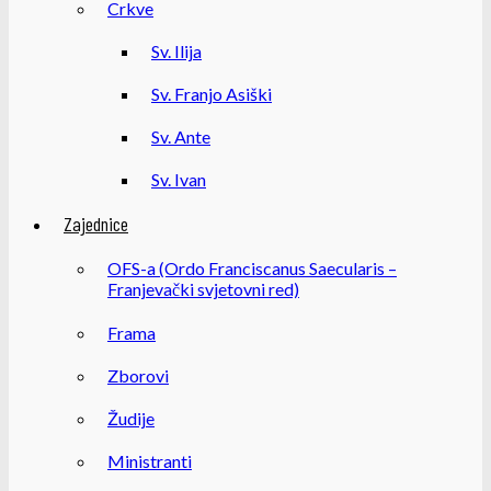
Crkve
Sv. Ilija
Sv. Franjo Asiški
Sv. Ante
Sv. Ivan
Zajednice
OFS-a (Ordo Franciscanus Saecularis –
Franjevački svjetovni red)
Frama
Zborovi
Žudije
Ministranti