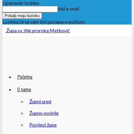
Oporavak lozinke
Vaš e-mail
Lozinka će se vam biti poslana e-poštom.
Župa sv. Ilije proroka Metković
Početna
O nama
Župni ured
Župno osoblje
Povijest župe