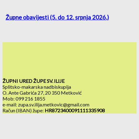
Župne obavijesti (5. do 12. srpnja 2026.)
ŽUPNI URED ŽUPE SV. ILIJE
Splitsko-makarska nadbiskupija
O. Ante Gabrića 27, 20 350 Metković
Mob: 099 216 1855
e-mail: zupa.sv.ilija.metkovic@gmail.com
Račun (IBAN) župe:
HR8723400091111335908