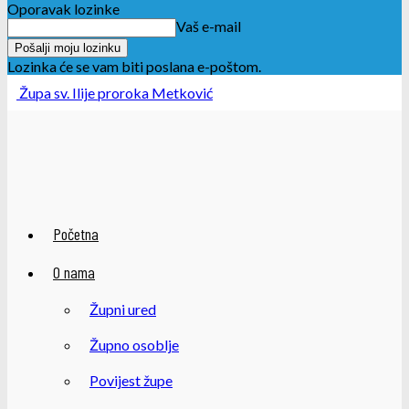
Oporavak lozinke
Vaš e-mail
Lozinka će se vam biti poslana e-poštom.
Župa sv. Ilije proroka Metković
Početna
O nama
Župni ured
Župno osoblje
Povijest župe