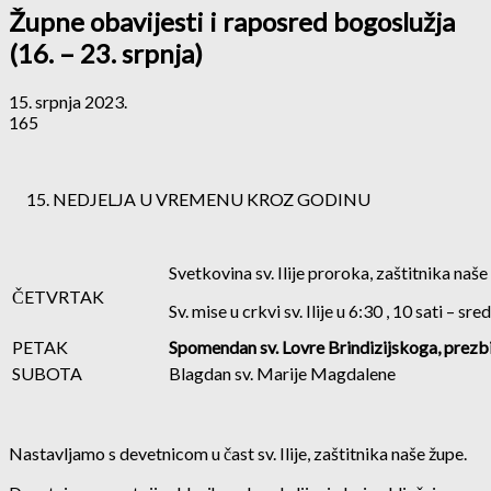
Župne obavijesti i raposred bogoslužja
(16. – 23. srpnja)
15. srpnja 2023.
165
NEDJELJA U VREMENU KROZ GODINU
Svetkovina sv. Ilije proroka, zaštitnika naše
ČETVRTAK
Sv. mise u crkvi sv. Ilije u 6:30 , 10 sati – sred
PETAK
Spomendan sv. Lovre Brindizijskoga, prezbi
SUBOTA
Blagdan sv. Marije Magdalene
Nastavljamo s devetnicom u čast sv. Ilije, zaštitnika naše župe.