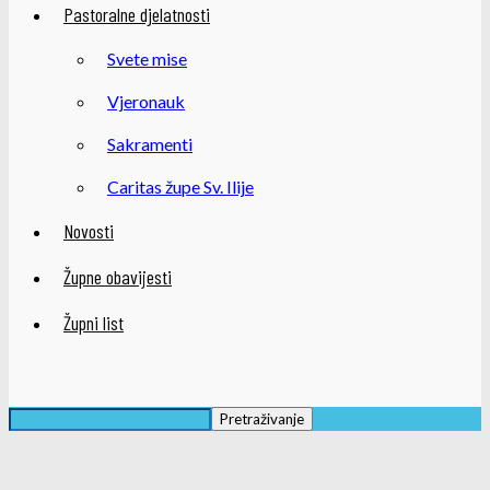
Pastoralne djelatnosti
Svete mise
Vjeronauk
Sakramenti
Caritas župe Sv. Ilije
Novosti
Župne obavijesti
Župni list