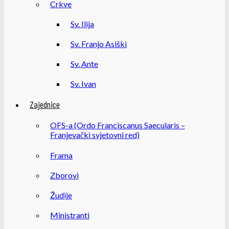
Crkve
Sv. Ilija
Sv. Franjo Asiški
Sv. Ante
Sv. Ivan
Zajednice
OFS-a (Ordo Franciscanus Saecularis –
Franjevački svjetovni red)
Frama
Zborovi
Žudije
Ministranti