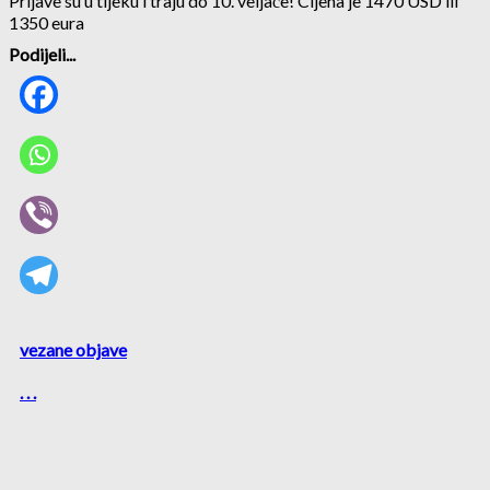
Prijave su u tijeku i traju do 10. veljače! Cijena je 1470 USD ili
1350 eura
Podijeli...
vezane objave
. . .