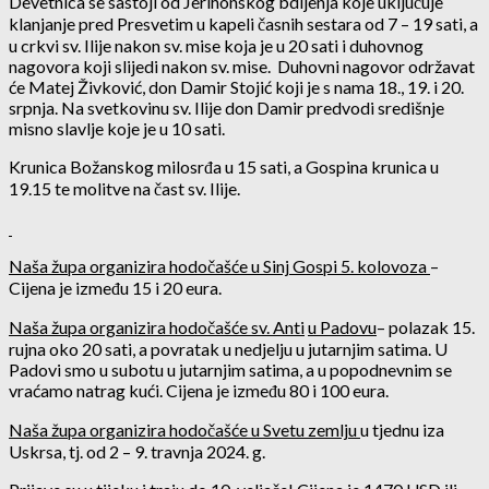
Devetnica se sastoji od Jerihonskog bdijenja koje uključuje
klanjanje pred Presvetim u kapeli časnih sestara od 7 – 19 sati, a
u crkvi sv. Ilije nakon sv. mise koja je u 20 sati i duhovnog
nagovora koji slijedi nakon sv. mise. Duhovni nagovor održavat
će Matej Živković, don Damir Stojić koji je s nama 18., 19. i 20.
srpnja. Na svetkovinu sv. Ilije don Damir predvodi središnje
misno slavlje koje je u 10 sati.
Krunica Božanskog milosrđa u 15 sati, a Gospina krunica u
19.15 te molitve na čast sv. Ilije.
Naša župa organizira hodočašće u Sinj Gospi 5. kolovoza
–
Cijena je između 15 i 20 eura.
Naša župa organizira hodočašće sv. Anti
u Padovu
– polazak 15.
rujna oko 20 sati, a povratak u nedjelju u jutarnjim satima. U
Padovi smo u subotu u jutarnjim satima, a u popodnevnim se
vraćamo natrag kući. Cijena je između 80 i 100 eura.
Naša župa organizira hodočašće u Svetu zemlju
u tjednu iza
Uskrsa, tj. od 2 – 9. travnja 2024. g.