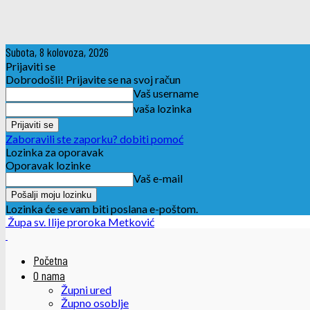
Subota, 8 kolovoza, 2026
Prijaviti se
Dobrodošli! Prijavite se na svoj račun
Vaš username
vaša lozinka
Zaboravili ste zaporku? dobiti pomoć
Lozinka za oporavak
Oporavak lozinke
Vaš e-mail
Lozinka će se vam biti poslana e-poštom.
Župa sv. Ilije proroka Metković
Početna
O nama
Župni ured
Župno osoblje