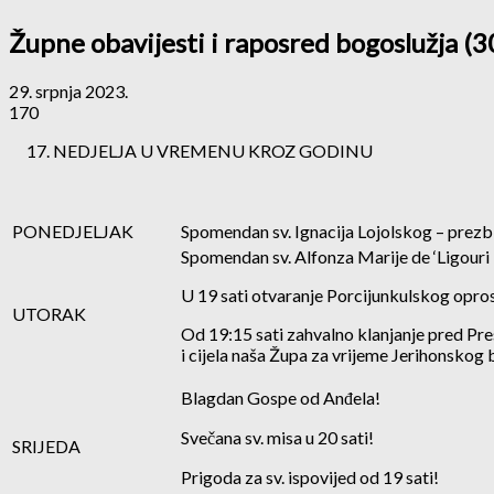
Župne obavijesti i raposred bogoslužja (30
29. srpnja 2023.
170
NEDJELJA U VREMENU KROZ GODINU
PONEDJELJAK
Spomendan sv. Ignacija Lojolskog – prezb
Spomendan sv. Alfonza Marije de ‘Ligouri 
U 19 sati otvaranje Porcijunkulskog oprost
UTORAK
Od 19:15 sati zahvalno klanjanje pred Pre
i cijela naša Župa za vrijeme Jerihonskog 
Blagdan Gospe od Anđela!
Svečana sv. misa u 20 sati!
SRIJEDA
Prigoda za sv. ispovijed od 19 sati!