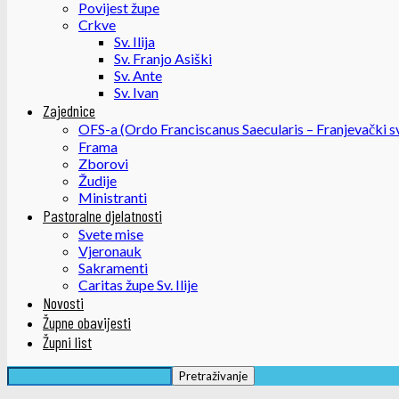
Povijest župe
Crkve
Sv. Ilija
Sv. Franjo Asiški
Sv. Ante
Sv. Ivan
Zajednice
OFS-a (Ordo Franciscanus Saecularis – Franjevački sv
Frama
Zborovi
Žudije
Ministranti
Pastoralne djelatnosti
Svete mise
Vjeronauk
Sakramenti
Caritas župe Sv. Ilije
Novosti
Župne obavijesti
Župni list