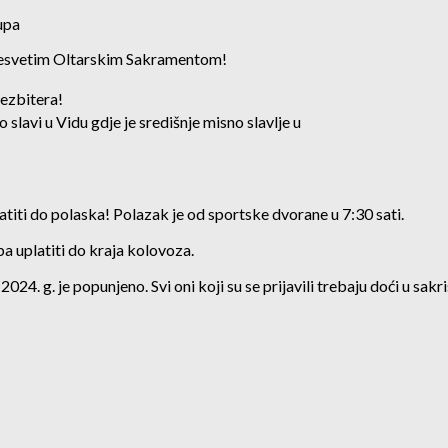
upa
Presvetim Oltarskim Sakramentom!
ezbitera!
lavi u Vidu gdje je središnje misno slavlje u
latiti do polaska! Polazak je od sportske dvorane u 7:30 sati.
eba uplatiti do kraja kolovoza.
a 2024. g. je popunjeno. Svi oni koji su se prijavili trebaju doći u sak