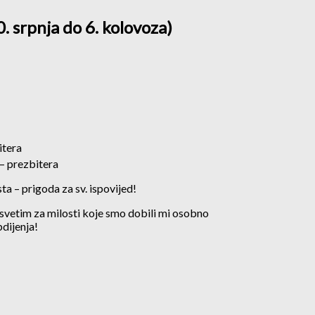
. srpnja do 6. kolovoza)
itera
– prezbitera
a – prigoda za sv. ispovijed!
svetim za milosti koje smo dobili mi osobno
bdijenja!