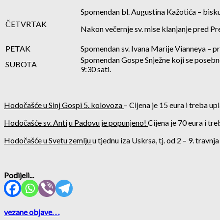
Spomendan bl. Augustina Kažotića – bisk
ČETVRTAK
Nakon večernje sv. mise klanjanje pred 
PETAK
Spomendan sv. Ivana Marije Vianneya – pr
Spomendan Gospe Snježne koji se posebno s
SUBOTA
9:30 sati.
Hodočašće u Sinj Gospi 5. kolovoza
– Cijena je 15 eura i treba up
Hodočašće sv. Anti
u Padovu je popunjeno!
Cijena je 70 eura i tr
Hodočašće u Svetu zemlju
u tjednu iza Uskrsa, tj. od 2 – 9. travnj
Podijeli...
vezane objave
. . .