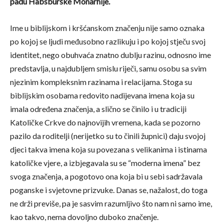
padu Habsburške Monarhije.
Ime u biblijskom i kršćanskom značenju nije samo oznaka
po kojoj se ljudi međusobno razlikuju i po kojoj stječu svoj
identitet, nego obuhvaća znatno dublju razinu, odnosno ime
predstavlja, u najdubljem smislu riječi, samu osobu sa svim
njezinim kompleksnim razinama i relacijama. Stoga su
biblijskim osobama redovito nadijevana imena koja su
imala određena značenja, a slično se činilo i u tradiciji
Katoličke Crkve do najnovijih vremena, kada se pozorno
pazilo da roditelji (nerijetko su to činili župnici) daju svojoj
djeci takva imena koja su povezana s velikanima i istinama
katoličke vjere, a izbjegavala su se “moderna imena” bez
svoga značenja, a pogotovo ona koja bi u sebi sadržavala
poganske i svjetovne prizvuke. Danas se, nažalost, do toga
ne drži previše, pa je sasvim razumljivo što nam ni samo ime,
kao takvo, nema dovoljno duboko značenje.