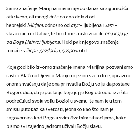
Samo značenje Marijina imena nije do danas sa sigurnošću
otkriveno, ali mnogi drže da ono dolazi od
hebrejski
Mirjam,
odnosno od
myr
– ljubljena i
Jam
–
skraćenica od Jahve, te bi u tom smislu značilo
ona koja je
od Boga (Jahve) ljubljena.
Neki pak njegovo značenje
tumače s
lijepa, gazdarica, gospođa
itd.
Koje god bilo izvorno značenje imena Marijina, pozvani smo
častiti Blaženu Djevicu Mariju i njezino sveto Ime, upravo u
onom shvaćanju da je ona prihvatila Božju volju da postane
Bogorodica, da je poslanje koje joj je Bog odredio izvršila
podređujući svoju volju Božjoj u svemu, te nam je u tom
smislu putokaz ka svetosti, jednako kao što nam je
zagovornica kod Boga u svim životnim situacijama, kako
bismo svi zajedno jednom uživali Božju slavu.