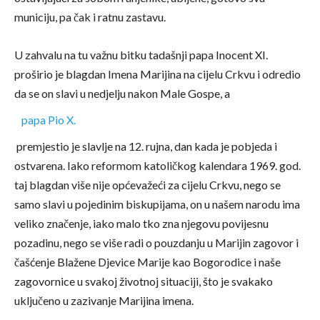
municiju, pa čak i ratnu zastavu.
U zahvalu na tu važnu bitku tadašnji papa Inocent XI.
proširio je blagdan Imena Marijina na cijelu Crkvu i odredio
da se on slavi u nedjelju nakon Male Gospe, a
papa Pio X.
premjestio je slavlje na 12. rujna, dan kada je pobjeda i
ostvarena. Iako reformom katoličkog kalendara 1969. god.
taj blagdan više nije općevažeći za cijelu Crkvu, nego se
samo slavi u pojedinim biskupijama, on u našem narodu ima
veliko značenje, iako malo tko zna njegovu povijesnu
pozadinu, nego se više radi o pouzdanju u Marijin zagovor i
čašćenje Blažene Djevice Marije kao Bogorodice i naše
zagovornice u svakoj životnoj situaciji, što je svakako
uključeno u zazivanje Marijina imena.