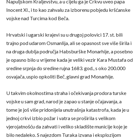
Napuljskom Kraljevstvu, a u cijelu ga je Crkvu uveo papa
Inocent XI., i to kao zahvalu za izborenu pobjedu kršćanske
vojske nad Turcima kod Beča.
Hrvatski i ugarski krajevi su u drugoj polovici 17. st. bili
trajno pod udarom Osmanlija, ali se opasnost sve više širila i
na druga dublja područja Habsburške Monarhije, a posebno
je opasno bilo u vrijeme kada je veliki vezir Kara Mustafa od
sredine srpnja do sredine rujna 1683. god., s oko 200.000
osvajača, uspio opkoliti Beč, glavni grad Monarhije.
U takvim okolnostima straha i očekivanja prodora turske
vojske u sam grad, narod je zapao u stanje očajavanja, a
tome je još više pridonijela unutrašnja katastrofa, kada je u
jednoj crkvi izbio požar i vatra se proširila s velikom
vjerojatnošću da zahvati i veliko skladište municije koje je
bilo nedaleko. S najezdom Turaka izvana i eksplozijom