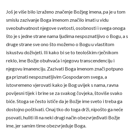
Još je više bilo izraženo značenje Božjeg imena, pa je u tom
smislu zazivanje Boga imenom značilo imati u vidu
sveobuhvatnost njegove svetosti, osobnosti i svega onoga
što je s jedne strane nama ljudima nespoznatljivo o Bogu, a s
druge strane sve ono što možemo o Bogu u vlastitom
iskustvu doživjeti. Ili kako bi se to teološkim rječnikom
reklo, ime Božje obuhvaća i njegovu transcendenciju i
njegovu imanenciju. Zazivati Boga imenom znači potpuno
ga priznati nespoznatljivim Gospodarom svega, a
istovremeno vjerovati kako je Bog uvijek s nama, ravna
povijesni tijek i brine se za svakog čovjeka, štoviše svako
biće. Stoga se često ističe da je Božje ime sveto i treba ga
dostojno poštivati. Onaj tko do toga drži, nipošto ga neće
psovati, huliti ili na neki drugi način obezvrjeđivati Božje
ime, jer samim time obezvrjeđuje Boga.