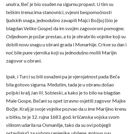
unutra, Beč je bio osuđen na sigurnu propast. U tim su
teškim trenucima stanovnici, svjesni bespomoćnosti
ljudskih snaga, jednodušno zavapili Majci Božjoj (bio je
blagdan Velike Gospe) da im svojim zagovorom pomogne.
Odjednom je požar prestao, a to je ohrabrilo vojnike koji su
dobili novu snagu u obrani grada i Monarhije. Crkve su dan i
noć bile pune vjernika koji su jednodušno molili Marijin
zagovor u obrani.
Ipak, i Turci su bili osnaženi pa je vjerojatnost pada Beča
bila gotovo sigurna. Međutim, tada je u obranu došao
poljski kralj Jan III. Sobieski, a kako je to bilo na blagdan
Male Gospe, Bečani su opet izravno osjetili zagovor Majke
Božje. Kralj je svoje vojnike pozvao da u ime Marijino krenu
u bitku, te je 12. rujna 1683. god. kršćanska vojska svom
silinom udarila na Osmanlije, tako da su ovi pobjegli
ostavljajući za sobom ranjenike, ubijene, gotovo svu