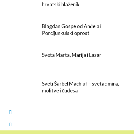
hrvatski blaženik
Blagdan Gospe od Anđela i
Porcijunkulski oprost
Sveta Marta, Marija i Lazar
Sveti Šarbel Machluf – svetac mira,
molitve i čudesa