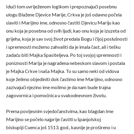
Idući tom uvriježenom logikom i prepoznajući posebnu
ulogu Blažene Djevice Marije, Crkva je još odavno počela
slaviti i Marijino ime, odnosno častiti Djevicu Mariju kao
onu koja je posebna od svih ljudi, kao onu koja je izuzeta od
grijeha, koja je sav svoj život predala Bogu i čijoj poslušnosti
i spremnosti možemo zahvaliti da je imala čast, ali i tešku
zadaću biti Majka Spasiteljeva. Po toj svojoj spremnosti i
poniznosti Marija je nagrađena nebeskom slavom i postala
je Majka Crkve i naša Majka. To su samo neki od vidova
koje želimo objediniti dok častimo ime Marijino, odnosno
zazivajući njezino ime molimo je da nam bude trajna
zagovornica i pomoćnica u svakodnevnom životu.
Prema povijesnim svjedočanstvima, kao blagdan Ime
Marijino se počelo najprije častiti u španjolskoj
biskupiji Cuenca još 1513. god., kasnije je prošireno i u