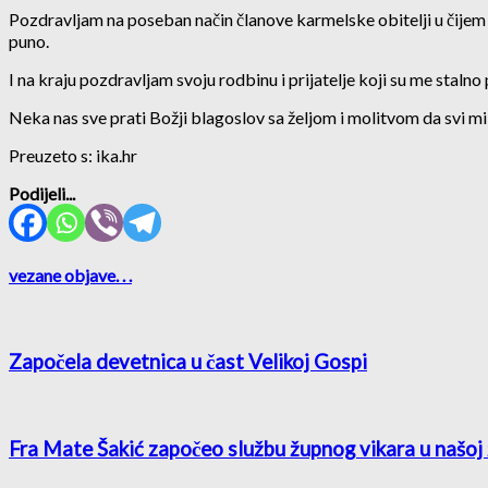
Pozdravljam na poseban način članove karmelske obitelji u čijem s
puno.
I na kraju pozdravljam svoju rodbinu i prijatelje koji su me staln
Neka nas sve prati Božji blagoslov sa željom i molitvom da svi mi
Preuzeto s: ika.hr
Podijeli...
vezane objave
. . .
Započela devetnica u čast Velikoj Gospi
Fra Mate Šakić započeo službu župnog vikara u našoj 