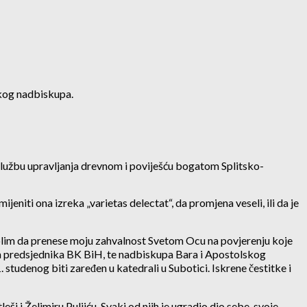
skog nadbiskupa.
službu upravljanja drevnom i poviješću bogatom Splitsko-
eniti ona izreka „varietas delectat“, da promjena veseli, ili da je
 molim da prenese moju zahvalnost Svetom Ocu na povjerenju koje
m predsjednika BK BiH, te nadbiskupa Bara i Apostolskog
udenog biti zaređen u katedrali u Subotici. Iskrene čestitke i
 Želimiru Puljiću. Svaki od njih je ugradio dio sebe, svoje