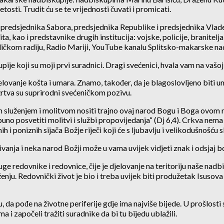
vetosti. Trudit ću se te vrijednosti čuvati i promicati.
nike predsjednika Sabora, predsjednika Republike i predsjednika V
ta, kao i predstavnike drugih institucija: vojske, policije, branit
ičkom radiju, Radio Mariji, YouTube kanalu Splitsko-makarske nadbis
 koji su moji prvi suradnici. Dragi svećenici, hvala vam na vašoj
lovanje košta i umara. Znamo, također, da je blagoslovljeno biti umo
žrtva su suprirodni svećeničkom pozivu.
m služenjem i molitvom nositi trajno ovaj narod Bogu i Boga ovom nar
puno posvetiti molitvi i službi propovijedanja“ (Dj 6,4). Crkva nem
nih i poniznih sijača Božje riječi koji će s ljubavlju i velikodušnošć
nja i neka narod Božji može u vama uvijek vidjeti znak i odsjaj 
ge redovnike i redovnice, čije je djelovanje na teritoriju naše nadbi
ju. Redovnički život je bio i treba uvijek biti produžetak Isusova 
vu, da pođe na životne periferije gdje ima najviše bijede. U prošlos
ma i započeli tražiti suradnike da bi tu bijedu ublažili.