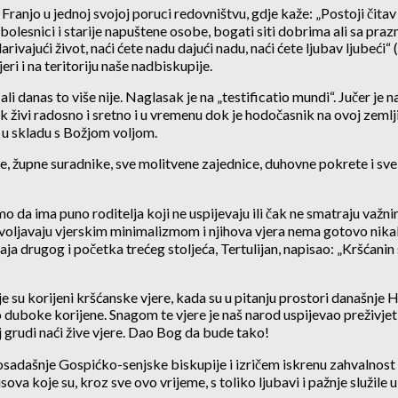
ranjo u jednoj svojoj poruci redovništvu, gdje kaže: „Postoji čitav j
esnici i starije napuštene osobe, bogati siti dobrima ali sa prazni
arivajući život, naći ćete nadu dajući nadu, naći ćete ljubav ljubeći
ri i na teritoriju naše nadbiskupije.
i danas to više nije. Naglasak je na „testificatio mundi“. Jučer je
vjek živi radosno i sretno i u vremenu dok je hodočasnik na ovoj zem
u skladu s Božjom voljom.
e, župne suradnike, sve molitvene zajednice, duhovne pokrete i sve d
 da ima puno roditelja koji ne uspijevaju ili čak ne smatraju važnim, 
oljavaju vjerskim minimalizmom i njihova vjera nema gotovo nikakav
s kraja drugog i početka trećeg stoljeća, Tertulijan, napisao: „Kršćan
e su korijeni kršćanske vjere, kada su u pitanju prostori današnje Hr
duboke korijene. Snagom te vjere je naš narod uspijevao preživjeti,
 grudi naći žive vjere. Dao Bog da bude tako!
osadašnje Gospićko-senjske biskupije i izričem iskrenu zahvalnost n
ova koje su, kroz sve ovo vrijeme, s toliko ljubavi i pažnje služile