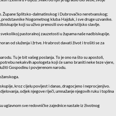
lade. Župane Splitsko-dalmatinskog i Dubrovačko neretvanskog;
elja, predstavnike Nogometnog kluba Hajduk, i sve druge uzvanike.
kupije koji su uživo prenosili ovo euharistijsko slavlje.
 svekolikoj pastoralnoj zauzetosti u župama naše nadbiskupije.
ran od služenja i žrtve. Hrabrost davati život i trošiti se za
odu. Tu je bit vašeg poslanja. To je ono na što su apostoli,
a potrebu nekakvih apologeta koji će samo braniti neke teze vjere,
u služiti Gospodinu i povjerenom narodu.
božanskoga.
skupije, kroz cijelu povijest i danas, dragocjeno i neprocjenjivo.
djelovanja, odjek njegove riječi, umnažanje njegovih ruku i toplina
ti su uglavnom sve redovničke zajednice nastale iz životnog