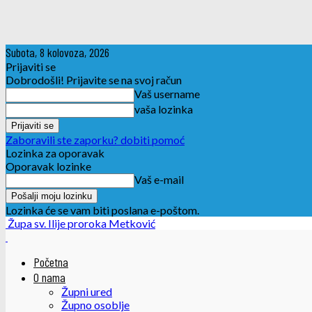
Subota, 8 kolovoza, 2026
Prijaviti se
Dobrodošli! Prijavite se na svoj račun
Vaš username
vaša lozinka
Zaboravili ste zaporku? dobiti pomoć
Lozinka za oporavak
Oporavak lozinke
Vaš e-mail
Lozinka će se vam biti poslana e-poštom.
Župa sv. Ilije proroka Metković
Početna
O nama
Župni ured
Župno osoblje