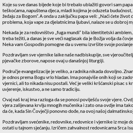
Koje su sve danas bijede koje bi trebalo ublažiti govori sam papa F
teškoćama, napuštena djeca, mladi kojima je oduzeta budućnost, bol
žeđaju za Bogom“. A onda u zaključku papa veli: „Naći ćete život d
problema, koja vape za djelatnicima ljubavi, nalaze se u dobroj mje
Nekada je za redovništvo „fuga mundi“ bila identitetski amblem, al
treba težiti, a danas je sve veći naglasak da je Božja volja da čo
Neka vam Gospodin pomogne da u svemu izvršite svoje poslanje 
Pozdravljam sve vjernike laike naše nadbiskupije, sve vjeroučitelj
pjevačke zborove, napose ovaj u današnjoj liturgiji.
Područje evangelizacije je veliko, a radnika nikada dovoljno. Znamo
je odnos prema Bogu vrlo hladan. Ima ponajviše onih koji se zadov
vjernici, ali to nikada nisu postali. Već je veliki kršćanski pisac 
uvjerenje, iskustvo, a ne samo tradiciju.
Ovaj naš kraj ima razloga da se ponosi poviješću svoje vjere. Ovdj
vjera zalijevana krvlju mnogih mučenika i zato ona ovdje ima tako 
da će, kada Sin Čovječji ponovno dođe, na ovoj našoj dalmatinskoj
Pozdravljam svećenike, redovnike, redovnice i vjernike iz moje d
ostati u tajnom sjećanju. Izričem zahvalnost redovnicama Srca Isus