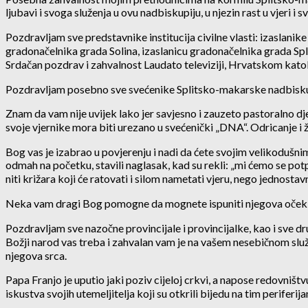
ljubavi i svoga služenja u ovu nadbiskupiju, u njezin rast u vjeri i s
Pozdravljam sve predstavnike institucija civilne vlasti: izasla
gradonačelnika grada Solina, izaslanicu gradonačelnika grada Spli
Srdačan pozdrav i zahvalnost Laudato televiziji, Hrvatskom katol
Pozdravljam posebno sve svećenike Splitsko-makarske nadbiskupije
Znam da vam nije uvijek lako jer savjesno i zauzeto pastoralno dje
svoje vjernike mora biti urezano u svećenički „DNA“. Odricanje i 
Bog vas je izabrao u povjerenju i nadi da ćete svojim velikodušni
odmah na početku, stavili naglasak, kad su rekli: „mi ćemo se pot
niti križara koji će ratovati i silom nametati vjeru, nego jednostav
Neka vam dragi Bog pomogne da mognete ispuniti njegova očekiva
Pozdravljam sve nazočne provincijale i provincijalke, kao i sve dru
Božji narod vas treba i zahvalan vam je na vašem nesebičnom služen
njegova srca.
Papa Franjo je uputio jaki poziv cijeloj crkvi, a napose redovništ
iskustva svojih utemeljitelja koji su otkrili bijedu na tim periferija