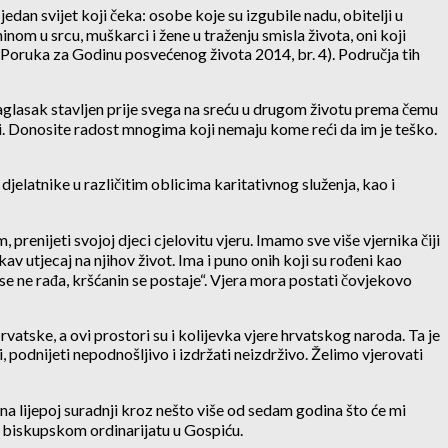
edan svijet koji čeka: osobe koje su izgubile nadu, obitelji u
nom u srcu, muškarci i žene u traženju smisla života, oni koji
“ (Poruka za Godinu posvećenog života 2014, br. 4). Područja tih
 naglasak stavljen prije svega na sreću u drugom životu prema čemu
lji. Donosite radost mnogima koji nemaju kome reći da im je teško.
jelatnike u različitim oblicima karitativnog služenja, kao i
prenijeti svojoj djeci cjelovitu vjeru. Imamo sve više vjernika čiji
 utjecaj na njihov život. Ima i puno onih koji su rođeni kao
in se ne rađa, kršćanin se postaje“. Vjera mora postati čovjekovo
vatske, a ovi prostori su i kolijevka vjere hrvatskog naroda. Ta je
 podnijeti nepodnošljivo i izdržati neizdrživo. Želimo vjerovati
a lijepoj suradnji kroz nešto više od sedam godina što će mi
 u biskupskom ordinarijatu u Gospiću.