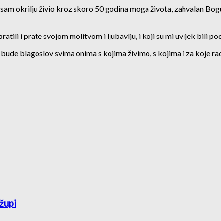
am okrilju živio kroz skoro 50 godina moga života, zahvalan Bogu z
o pratili i prate svojom molitvom i ljubavlju, i koji su mi uvijek bi
 bude blagoslov svima onima s kojima živimo, s kojima i za koje rad
župi