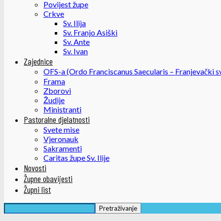
Povijest župe
Crkve
Sv. Ilija
Sv. Franjo Asiški
Sv. Ante
Sv. Ivan
Zajednice
OFS-a (Ordo Franciscanus Saecularis – Franjevački sv
Frama
Zborovi
Žudije
Ministranti
Pastoralne djelatnosti
Svete mise
Vjeronauk
Sakramenti
Caritas župe Sv. Ilije
Novosti
Župne obavijesti
Župni list