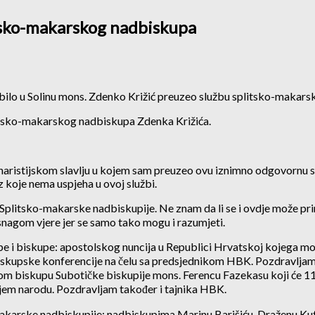
tsko-makarskog nadbiskupa
je bilo u Solinu mons. Zdenko Križić preuzeo službu splitsko-makar
itsko-makarskog nadbiskupa Zdenka Križića.
euharistijskom slavlju u kojem sam preuzeo ovu iznimno odgovornu 
koje nema uspjeha u ovoj službi.
Splitsko-makarske nadbiskupije. Ne znam da li se i ovdje može primij
i snagom vjere jer se samo tako mogu i razumjeti.
skupe i biskupe: apostolskog nuncija u Republici Hrvatskoj kojega
biskupske konferencije na čelu sa predsjednikom HBK. Pozdravlja
biskupu Subotičke biskupije mons. Ferencu Fazekasu koji će 11. st
žjem narodu. Pozdravljam također i tajnika HBK.
rske nadbiskupije: nadbiskupima Marinu Barišiću, Draženu Kutleši i