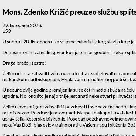
Mons. Zdenko Križić preuzeo službu spli
29. listopada 2023.
153
U subotu, 28. listopada u za vrijeme euharistijskog slavlja koje 
Donosimo vam zahvalni govor koji je tom prigodom izrekao spl
Draga braćo i sestre!
Želim od srca zahvaliti svima vama koji ste sudjelovali u ovom 
makarskom nadbiskupijom. Hvala vam na molitvenoj podršci bez 
U nepune dvije godine promijenila su se četiri nadbiskupa na čelu 
ugodna. No, ono što je najbitnije jest znati neke stvari prihvaćat
Želim u ovoj prigodi zahvaliti i pozdraviti i sve nazočne nadbi
mi je iskazao. Pozdravljam sve nadbiskupe i biskupe Hrvatske 
upravitelja Kotorske biskupije. Poseban pozdrav novoimenovanom 
neka Vas Božji blagoslov trajno prati u Vašem radu i služenju Bo
Posebna zahvalnost mojim prethodnicima na kormilu Splitsko-maka