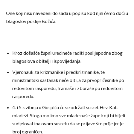
One koji nisu navedeni do sada u popisu kod njih ćemo doći u
blagoslov poslije Božića.
Kroz došašće župni ured neće raditi poslijepodne zbog
blagoslova obitelji i ispovijedanja.
Vjeronauk za krizmanike i predkrizmanike, te
ministrantski sastanak neće biti, a za prvopričesnike po
redovitom rasporedu, framaše i zboraše po redovitom
rasporedu.
4. i 5. svibnja u Gospiću će se održati susret Hrv. Kat.
mladeži. Stoga molimo sve mlade naše župe koji bi htjeli
sudjelovati na ovom susretu da se prijave što prije jer je
broj ograničen.