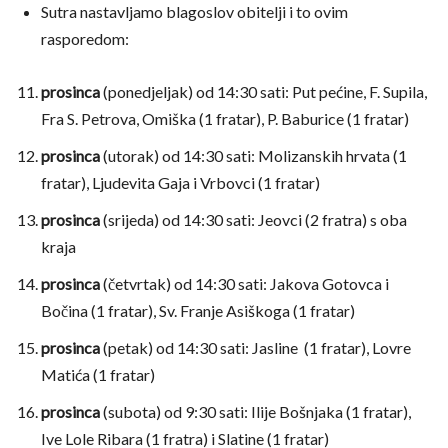
Sutra nastavljamo blagoslov obitelji i to ovim
rasporedom:
prosinca
(ponedjeljak) od 14:30 sati: Put pećine, F. Supila,
Fra S. Petrova, Omiška (1 fratar), P. Baburice (1 fratar)
prosinca
(utorak) od 14:30 sati: Molizanskih hrvata (1
fratar), Ljudevita Gaja i Vrbovci (1 fratar)
prosinca
(srijeda) od 14:30 sati: Jeovci (2 fratra) s oba
kraja
prosinca
(četvrtak) od 14:30 sati: Jakova Gotovca i
Bočina (1 fratar), Sv. Franje Asiškoga (1 fratar)
prosinca
(petak) od 14:30 sati: Jasline (1 fratar), Lovre
Matića (1 fratar)
prosinca
(subota) od 9:30 sati: Ilije Bošnjaka (1 fratar),
Ive Lole Ribara (1 fratra) i Slatine (1 fratar)