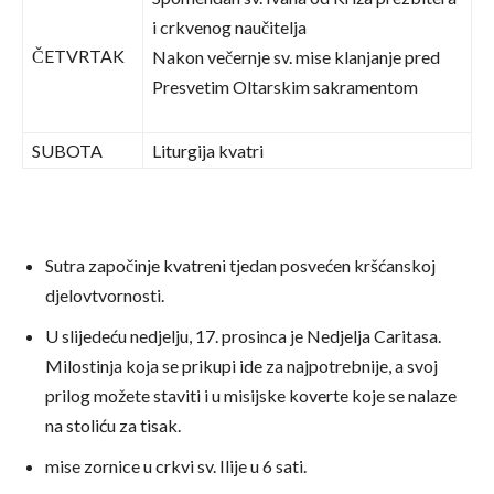
i crkvenog naučitelja
ČETVRTAK
Nakon večernje sv. mise klanjanje pred
Presvetim Oltarskim sakramentom
SUBOTA
Liturgija kvatri
Sutra započinje kvatreni tjedan posvećen kršćanskoj
djelovtvornosti.
U slijedeću nedjelju, 17. prosinca je Nedjelja Caritasa.
Milostinja koja se prikupi ide za najpotrebnije, a svoj
prilog možete staviti i u misijske koverte koje se nalaze
na stoliću za tisak.
mise zornice u crkvi sv. Ilije u 6 sati.