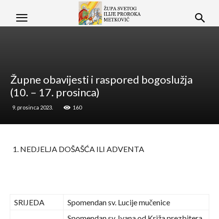
Župne obavijesti i raspored bogoslužja
(10. – 17. prosinca)
9. prosinca 2023.
160
NEDJELJA DOŠAŠĆA ILI ADVENTA
SRIJEDA
Spomendan sv. Lucije mučenice
Spomendan sv. Ivana od Križa prezbitera