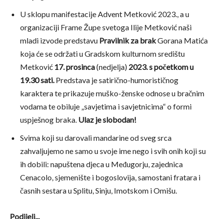
U sklopu manifestacije Advent Metković 2023., a u
organizaciji Frame Župe svetoga Ilije Metković naši
mladi izvode predstavu
Pravilnik za brak
Gorana Matića
koja će se održati u Gradskom kulturnom središtu
Metković
17. prosinca
(nedjelja)
2023.
s početkom u
19.30 sati.
Predstava je satirično-humorističnog
karaktera te prikazuje muško-ženske odnose u bračnim
vodama te obiluje „savjetima i savjetnicima“ o formi
uspješnog braka.
Ulaz je slobodan!
Svima koji su darovali mandarine od sveg srca
zahvaljujemo ne samo u svoje ime nego i svih onih koji su
ih dobili: napuštena djeca u Međugorju, zajednica
Cenacolo, sjemenište i bogoslovija, samostani fratara i
časnih sestara u Splitu, Sinju, Imotskom i Omišu.
Podijeli...