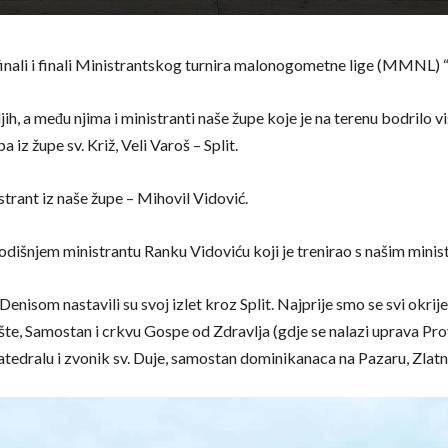
tfinali i finali Ministrantskog turnira malonogometne lige (MMNL) “
ih, a među njima i ministranti naše župe koje je na terenu bodrilo v
 iz župe sv. Križ, Veli Varoš – Split.
istrant iz naše župe – Mihovil Vidović.
njem ministrantu Ranku Vidoviću koji je trenirao s našim ministra
enisom nastavili su svoj izlet kroz Split. Najprije smo se svi okrij
te, Samostan i crkvu Gospe od Zdravlja (gdje se nalazi uprava Pro
tedralu i zvonik sv. Duje, samostan dominikanaca na Pazaru, Zlatn