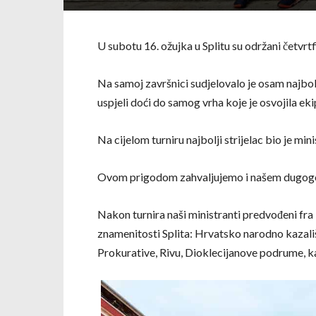
U subotu 16. ožujka u Splitu su održani četvr
Na samoj završnici sudjelovalo je osam najbolj
uspjeli doći do samog vrha koje je osvojila ekipa
Na cijelom turniru najbolji strijelac bio je min
Ovom prigodom zahvaljujemo i našem dugogodiš
Nakon turnira naši ministranti predvođeni fra D
znamenitosti Splita: Hrvatsko narodno kazališ
Prokurative, Rivu, Dioklecijanove podrume, ka