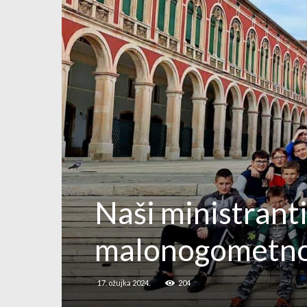
Naši ministranti
malonogometnoj 
17. ožujka 2024.
204