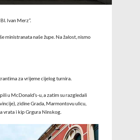
Bl. Ivan Merz”.
iše ministranata naše župe. Na žalost, nismo
ntima za vrijeme cijelog turnira.
epili u McDonald’s-u, a zatim su razgledali
vincije), zidine Grada, Marmontovu ulicu,
a vrata i kip Grgura Ninskog.