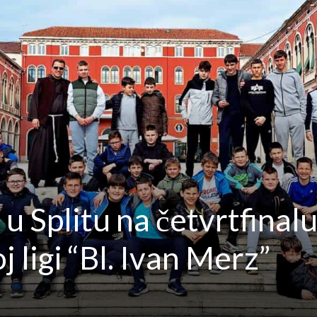
 u Splitu na četvrtfinalu
ligi “Bl. Ivan Merz”