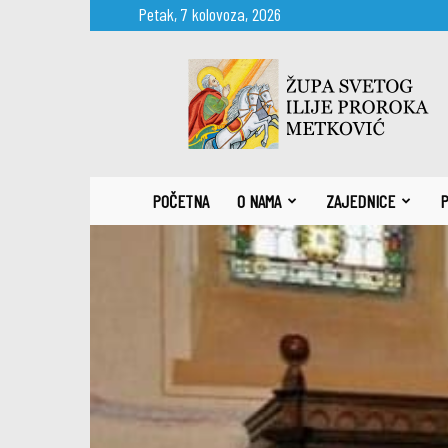
Petak, 7 kolovoza, 2026
Župa
sv.
Ilije
proroka
Metković
POČETNA
O NAMA
ZAJEDNICE
P