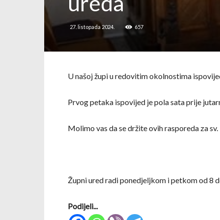
ureda
27. listopada 2024.
657
U našoj župi u redovitim okolnostima ispovijed
Prvog petaka ispovijed je pola sata prije jutarn
Molimo vas da se držite ovih rasporeda za sv. i
Župni ured radi ponedjeljkom i petkom od 8 do
Podijeli...