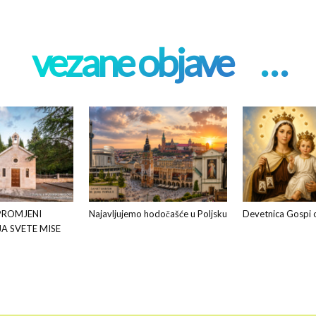
vezane objave
. . .
PROMJENI
Najavljujemo hodočašće u Poljsku
Devetnica Gospi 
JA SVETE MISE