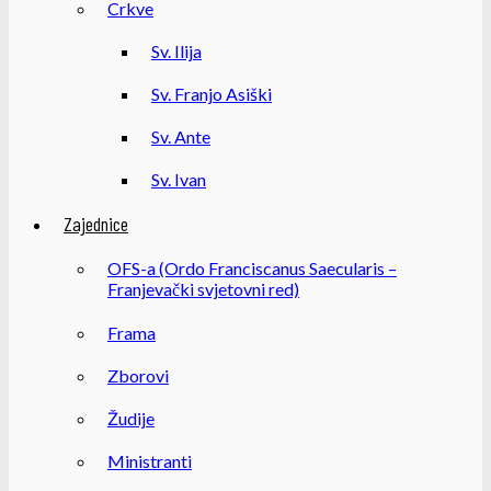
Crkve
Sv. Ilija
Sv. Franjo Asiški
Sv. Ante
Sv. Ivan
Zajednice
OFS-a (Ordo Franciscanus Saecularis –
Franjevački svjetovni red)
Frama
Zborovi
Žudije
Ministranti