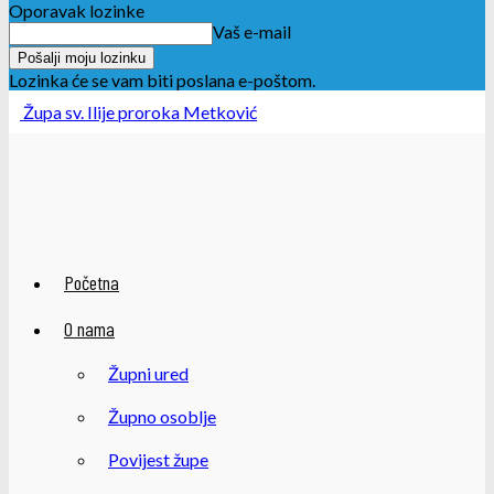
Oporavak lozinke
Vaš e-mail
Lozinka će se vam biti poslana e-poštom.
Župa sv. Ilije proroka Metković
Početna
O nama
Župni ured
Župno osoblje
Povijest župe