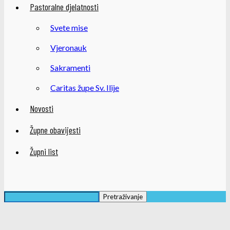
Pastoralne djelatnosti
Svete mise
Vjeronauk
Sakramenti
Caritas župe Sv. Ilije
Novosti
Župne obavijesti
Župni list