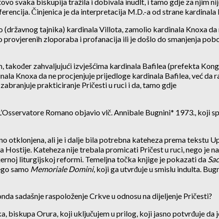
tovo svaka biskupija tražila i dobivala inudlt, i tamo gdje za njim n
erencija. Činjenica je da interpretacija M.D.-a od strane kardinala 
o (državnog tajnika) kardinala Villota, zamolio kardinala Knoxa da m
ilo provjerenih zloporaba i profanacija ili je došlo do smanjenja pob
em, također zahvaljujući izvješćima kardinala Bafilea (prefekta Kon
la Knoxa da ne procjenjuje prijedloge kardinala Bafilea, već da razm
branjuje prakticiranje Pričesti u ruci i da, tamo gdje
u L’Osservatore Romano objavio vlč. Annibale Bugnini* 1973., koji s
no otklonjena, ali je i dalje bila potrebna kateheza prema tekstu Up
Hostije. Kateheza nije trebala promicati Pričest u ruci, nego je na
jernoj liturgijskoj reformi. Temeljna točka knjige je pokazati da
Sa
nego samo
Memoriale Domini
, koji ga utvrđuje u smislu indulta. Bug
nda sadašnje raspoloženje Crkve u odnosu na dijeljenje Pričesti?
, biskupa Orura, koji uključujem u prilog, koji jasno potvrđuje da 