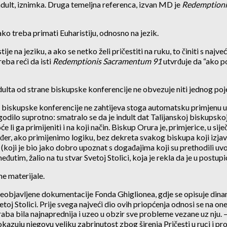
 indult, iznimka. Druga temeljna referenca, izvan MD je
Redemptioni
ako treba primati Euharistiju, odnosno na jezik.
stije na jeziku, a ako se netko želi pričestiti na ruku, to činiti s 
reba reći da isti
Redemptionis Sacramentum 91
utvrđuje da “ako po
indulta od strane biskupske konferencije ne obvezuje niti jednog po
e biskupske konferencije ne zahtijeva stoga automatsku primjenu u 
dogodilo suprotno: smatralo se da je indult dat Talijanskoj biskupsko
će li ga primijeniti i na koji način. Biskup Orura je, primjerice, u s
kođer, ako primijenimo logiku, bez dekreta svakog biskupa koji izj
(koji je bio jako dobro upoznat s događajima koji su prethodili uvođ
međutim, žalio na tu stvar Svetoj Stolici, koja je rekla da je u postu
ne materijale.
e neobjavljene dokumentacije Fonda Ghiglionea, gdje se opisuje din
oj Stolici. Prije svega najveći dio ovih priopćenja odnosi se na one
raba bila najnaprednija i uzeo u obzir sve probleme vezane uz nju.
 pokazuju njegovu veliku zabrinutost zbog širenja Pričesti u ruci i