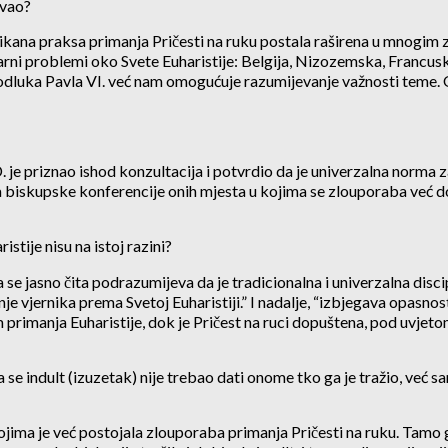
avao?
ana praksa primanja Pričesti na ruku postala raširena u mnogim zem
arni problemi oko Svete Euharistije: Belgija, Nizozemska, Francuska
a odluka Pavla VI. već nam omogućuje razumijevanje važnosti teme. 
. je priznao ishod konzultacija i potvrdio da je univerzalna norma z
biskupske konferencije onih mjesta u kojima se zlouporaba već dog
tije nisu na istoj razini?
 se jasno čita podrazumijeva da je tradicionalna i univerzalna discip
e vjernika prema Svetoj Euharistiji.” I nadalje, “izbjegava opasnos
 primanja Euharistije, dok je Pričest na ruci dopuštena, pod uvjeto
 da se indult (izuzetak) nije trebao dati onome tko ga je tražio, ve
ma je već postojala zlouporaba primanja Pričesti na ruku. Tamo gdje