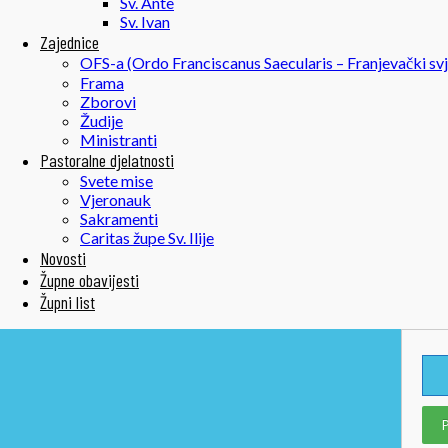
Sv. Ante
Sv. Ivan
Zajednice
OFS-a (Ordo Franciscanus Saecularis – Franjevački svj
Frama
Zborovi
Žudije
Ministranti
Pastoralne djelatnosti
Svete mise
Vjeronauk
Sakramenti
Caritas župe Sv. Ilije
Novosti
Župne obavijesti
Župni list