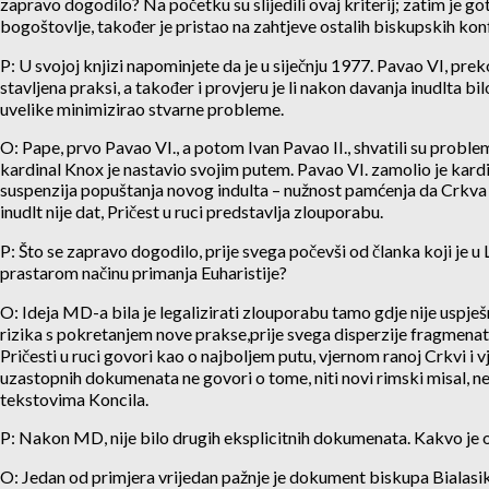
zapravo dogodilo? Na početku su slijedili ovaj kriterij; zatim je go
bogoštovlje, također je pristao na zahtjeve ostalih biskupskih konf
P: U svojoj knjizi napominjete da je u siječnju 1977. Pavao VI, prek
stavljena praksi, a također i provjeru je li nakon davanja inudlta b
uvelike minimizirao stvarne probleme.
O: Pape, prvo Pavao VI., a potom Ivan Pavao II., shvatili su probl
kardinal Knox je nastavio svojim putem. Pavao VI. zamolio je kardina
suspenzija popuštanja novog indulta – nužnost pamćenja da Crkva za
inudlt nije dat, Pričest u ruci predstavlja zlouporabu.
P: Što se zapravo dogodilo, prije svega počevši od članka koji je 
prastarom načinu primanja Euharistije?
O: Ideja MD-a bila je legalizirati zlouporabu tamo gdje nije uspješ
rizika s pokretanjem nove prakse,prije svega disperzije fragmenata 
Pričesti u ruci govori kao o najboljem putu, vjernom ranoj Crkvi i v
uzastopnih dokumenata ne govori o tome, niti novi rimski misal, 
tekstovima Koncila.
P: Nakon MD, nije bilo drugih eksplicitnih dokumenata. Kakvo je o
O: Jedan od primjera vrijedan pažnje je dokument biskupa Bialasika