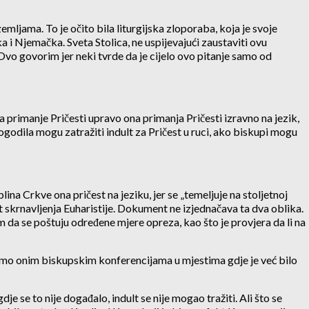
ljama. To je očito bila liturgijska zloporaba, koja je svoje
 i Njemačka. Sveta Stolica, ne uspijevajući zaustaviti ovu
Ovo govorim jer neki tvrde da je cijelo ovo pitanje samo od
a primanje Pričesti upravo ona primanja Pričesti izravno na jezik,
odila mogu zatražiti indult za Pričest u ruci, ako biskupi mogu
lina Crkve ona pričest na jeziku, jer se „temeljuje na stoljetnoj
t skrnavljenja Euharistije. Dokument ne izjednačava ta dva oblika.
m da se poštuju određene mjere opreza, kao što je provjera da li na
ć samo onim biskupskim konferencijama u mjestima gdje je već bilo
 se to nije događalo, indult se nije mogao tražiti. Ali što se