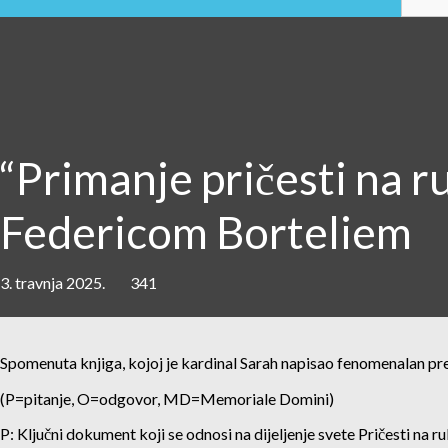
“Primanje pričesti na ru
Federicom Borteliem
3. travnja 2025.
341
Spomenuta knjiga, kojoj je kardinal Sarah napisao fenomenalan pre
(P=pitanje, O=odgovor, MD=Memoriale Domini)
P: Ključni dokument koji se odnosi na dijeljenje svete Pričesti na