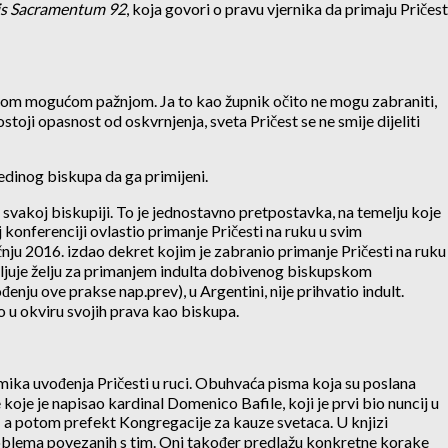
s Sacramentum 92
, koja govori o pravu vjernika da primaju Pričest
najvećom mogućom pažnjom. Ja to kao župnik očito ne mogu zabraniti,
stoji opasnost od oskvrnjenja, sveta Pričest se ne smije dijeliti
jedinog biskupa da ga primijeni.
svakoj biskupiji. To je jednostavno pretpostavka, na temelju koje
j konferenciji ovlastio primanje Pričesti na ruku u svim
iječnju 2016. izdao dekret kojim je zabranio primanje Pričesti na ruku
avljuje želju za primanjem indulta dobivenog biskupskom
enju ove prakse nap.prev), u Argentini, nije prihvatio indult.
pio u okviru svojih prava kao biskupa.
amika uvođenja Pričesti u ruci. Obuhvaća pisma koja su poslana
 koje je napisao kardinal Domenico Bafile, koji je prvi bio nuncij u
 – a potom prefekt Kongregacije za kauze svetaca. U knjizi
 problema povezanih s tim. Oni također predlažu konkretne korake