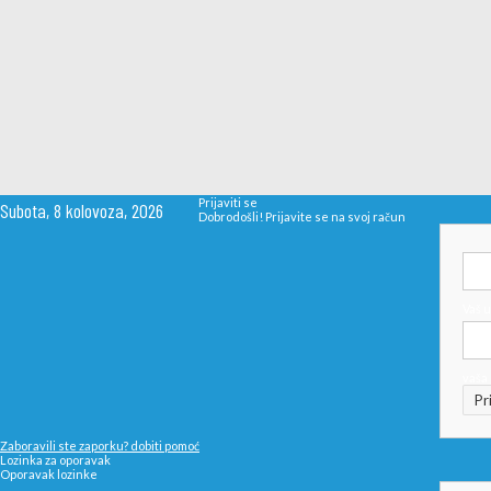
Prijaviti se
Subota, 8 kolovoza, 2026
Dobrodošli! Prijavite se na svoj račun
Vaš 
vaša 
Zaboravili ste zaporku? dobiti pomoć
Lozinka za oporavak
Oporavak lozinke