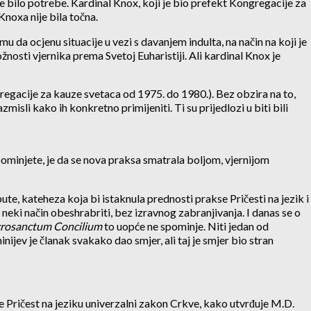
ije bilo potrebe. Kardinal Knox, koji je bio prefekt Kongregacije za
Knoxa nije bila točna.
u da ocjenu situacije u vezi s davanjem indulta, na način na koji je
ožnosti vjernika prema Svetoj Euharistiji. Ali kardinal Knox je
gregacije za kauze svetaca od 1975. do 1980.). Bez obzira na to,
isli kako ih konkretno primijeniti. Ti su prijedlozi u biti bili
pominjete, je da se nova praksa smatrala boljom, vjernijom
ute, kateheza koja bi istaknula prednosti prakse Pričesti na jezik i
 neki način obeshrabriti, bez izravnog zabranjivanja. I danas se o
crosanctum Concilium
to uopće ne spominje. Niti jedan od
ninijev je članak svakako dao smjer, ali taj je smjer bio stran
je Pričest na jeziku univerzalni zakon Crkve, kako utvrđuje M.D.