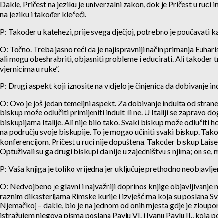
Dakle, Pričest na jeziku je univerzalni zakon, dok je Pričest u ruci
na jeziku i također klečeći.
P: Također u katehezi, prije svega dječjoj, potrebno je poučavati k
O: Točno. Treba jasno reći da je najispravniji način primanja Euhari
ali mogu obeshrabriti, objasniti probleme i educirati. Ali također t
vjernicima u ruke”.
P: Drugi aspekt koji iznosite na vidjelo je činjenica da dobivanje 
O: Ovo je još jedan temeljni aspekt. Za dobivanje indulta od stran
biskup može odlučiti primijeniti indult ili ne. U Italiji se zapravo 
biskupijama Italije. Ali nije bilo tako. Svaki biskup može odlučiti ho
na području svoje biskupije. To je mogao učiniti svaki biskup. Ta
konferencijom, Pričest u ruci nije dopuštena. Također biskup Laise 
Optuživali su ga drugi biskupi da nije u zajedništvu s njima; on se, 
P: Vaša knjiga je toliko vrijedna jer uključuje prethodno neobjavlje
O: Nedvojbeno je glavni i najvažniji doprinos knjige objavljivanj
raznim dikasterijama Rimske kurije i izvješćima koja su poslana Svet
Njemačkoj – dakle, bio je na jednom od onih mjesta gdje je zloupo
istražujem njegova pisma poslana Pavlu VI. i Ivanu Pavlu II., koja