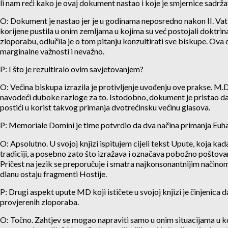
li nam reći kako je ovaj dokument nastao i koje je smjernice sadrž
O: Dokument je nastao jer je u godinama neposredno nakon II. Vatik
korijene pustila u onim zemljama u kojima su već postojali doktrin
zloporabu, odlučila je o tom pitanju konzultirati sve biskupe. Ov
marginalne važnosti i nevažno.
P: I što je rezultiralo ovim savjetovanjem?
O: Većina biskupa izrazila je protivljenje uvođenju ove prakse. M.D
navodeći duboke razloge za to. Istodobno, dokument je pristao da 
postići u korist takvog primanja dvotrećinsku većinu glasova.
P: Memoriale Domini je time potvrdio da dva načina primanja Euharis
O: Apsolutno. U svojoj knjizi ispitujem cijeli tekst Upute, koja kada
tradiciji, a posebno zato što izražava i označava pobožno poštovanj
Pričest na jezik se preporučuje i smatra najkonsonantnijim načinom
dlanu ostaju fragmenti Hostije.
P: Drugi aspekt upute MD koji ističete u svojoj knjizi je činjenica
provjerenih zloporaba.
O: Točno. Zahtjev se mogao napraviti samo u onim situacijama u koji