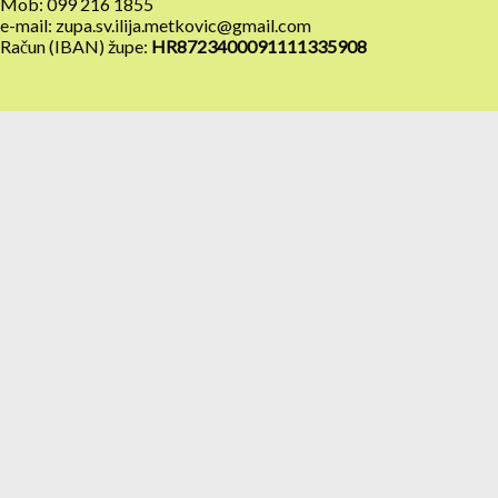
Mob: 099 216 1855
e-mail: zupa.sv.ilija.metkovic@gmail.com
Račun (IBAN) župe:
HR8723400091111335908