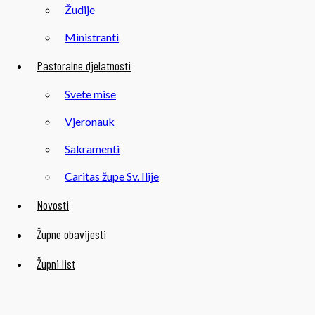
Žudije
Ministranti
Pastoralne djelatnosti
Svete mise
Vjeronauk
Sakramenti
Caritas župe Sv. Ilije
Novosti
Župne obavijesti
Župni list