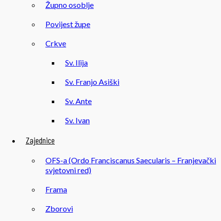
Župno osoblje
Povijest župe
Crkve
Sv. Ilija
Sv. Franjo Asiški
Sv. Ante
Sv. Ivan
Zajednice
OFS-a (Ordo Franciscanus Saecularis – Franjevački
svjetovni red)
Frama
Zborovi