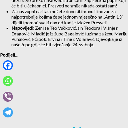
dežurstvo preko naše web stranice ili zapišete na papir koji
će biti u čekaonici. Presveti ne smije nikada ostati sam!
Za naš župni caritas možete donositi hranu ili novac za
najpotrebnije kojima će se jednom mjesečno na „Antin 13.“
dijeliti pomoć svaki dan od kad je izložen Presveti.
Napovijedi:
Ženi se Teo Vučković, sin Teodora i Višnje r.
Dragović. Mladić je iz župe Bagalović i uzima za ženu Mariju
Puhalović, kći pok. Ervina i Tine r. Volaravić. Djevojka je iz
naše župe gdje će biti vjenčanje 24. svibnja.
Podijeli...