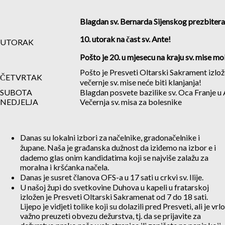
Blagdan sv. Bernarda Sijenskog prezbitera
10
. utorak na čast sv. Ante!
UTORAK
Pošto je 20. u mjesecu na kraju sv. mise mo
Pošto je Presveti Oltarski Sakrament izlož
ČETVRTAK
večernje sv. mise neće biti klanjanja!
SUBOTA
Blagdan posvete bazilike sv. Oca Franje u 
NEDJELJA
Večernja sv. misa za bolesnike
Danas su lokalni izbori za načelnike, gradonačelnike i
župane. Naša je građanska dužnost da iziđemo na izbor e i
dademo glas onim kandidatima koji se najviše zalažu za
moralna i kršćanka načela.
Danas je susret članova OFS-a u 17 sati u crkvi sv. Ilije.
U našoj župi do svetkovine Duhova u kapeli u fratarskoj
izložen je Presveti Oltarski Sakramenat od 7 do 18 sati.
Lijepo je vidjeti tolike koji su dolazili pred Presveti, ali je vrlo
važno preuzeti obvezu dežurstva, tj. da se prijavite za