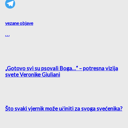
vezane objave
. . .
„Gotovo svi su psovali Boga…“ – potresna vizija
svete Veronike Giuliani
Što svaki vjernik može učiniti za svoga svećenika?