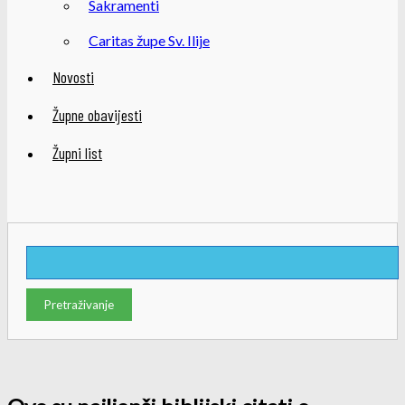
Sakramenti
Caritas župe Sv. Ilije
Novosti
Župne obavijesti
Župni list