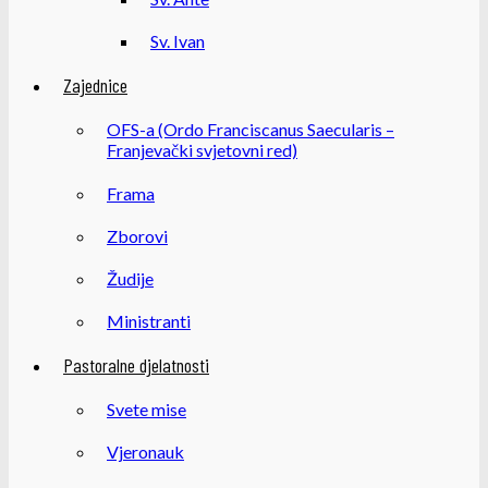
Sv. Ivan
Zajednice
OFS-a (Ordo Franciscanus Saecularis –
Franjevački svjetovni red)
Frama
Zborovi
Žudije
Ministranti
Pastoralne djelatnosti
Svete mise
Vjeronauk