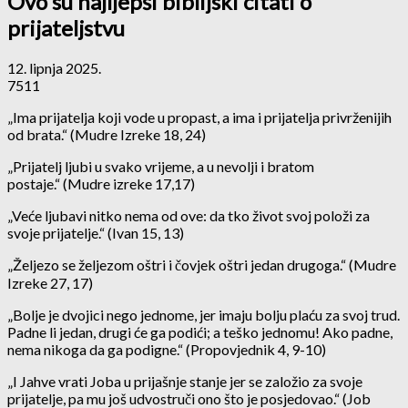
Ovo su najljepši biblijski citati o
prijateljstvu
12. lipnja 2025.
7511
„Ima prijatelja koji vode u propast, a ima i prijatelja privrženijih
od brata.“ (Mudre Izreke 18, 24)
„Prijatelj ljubi u svako vrijeme, a u nevolji i bratom
postaje.“ (Mudre izreke 17,17)
„Veće ljubavi nitko nema od ove: da tko život svoj položi za
svoje prijatelje.“ (Ivan 15, 13)
„Željezo se željezom oštri i čovjek oštri jedan drugoga.“ (Mudre
Izreke 27, 17)
„Bolje je dvojici nego jednome, jer imaju bolju plaću za svoj trud.
Padne li jedan, drugi će ga podići; a teško jednomu! Ako padne,
nema nikoga da ga podigne.“ (Propovjednik 4, 9-10)
„I Jahve vrati Joba u prijašnje stanje jer se založio za svoje
prijatelje, pa mu još udvostruči ono što je posjedovao.“ (Job