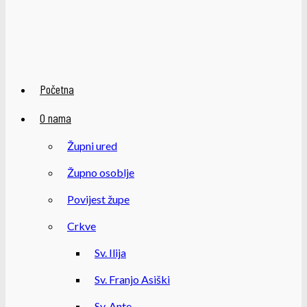
Početna
O nama
Župni ured
Župno osoblje
Povijest župe
Crkve
Sv. Ilija
Sv. Franjo Asiški
Sv. Ante