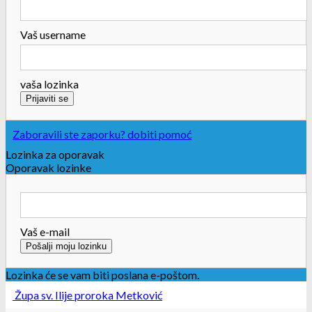
Vaš username
vaša lozinka
Zaboravili ste zaporku? dobiti pomoć
Lozinka za oporavak
Oporavak lozinke
Vaš e-mail
Lozinka će se vam biti poslana e-poštom.
Župa sv. Ilije proroka Metković