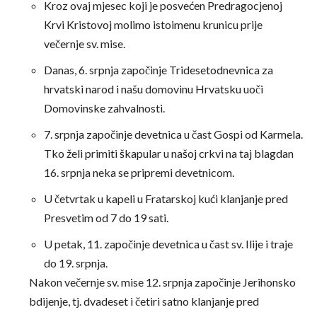
Kroz ovaj mjesec koji je posvećen Predragocjenoj
Krvi Kristovoj molimo istoimenu krunicu prije
večernje sv. mise.
Danas, 6. srpnja započinje Tridesetodnevnica za
hrvatski narod i našu domovinu Hrvatsku uoči
Domovinske zahvalnosti.
7. srpnja započinje devetnica u čast Gospi od Karmela.
Tko želi primiti škapular u našoj crkvi na taj blagdan
16. srpnja neka se pripremi devetnicom.
U četvrtak u kapeli u Fratarskoj kući klanjanje pred
Presvetim od 7 do 19 sati.
U petak, 11. započinje devetnica u čast sv. Ilije i traje
do 19. srpnja.
Nakon večernje sv. mise 12. srpnja započinje Jerihonsko
bdijenje, tj. dvadeset i četiri satno klanjanje pred