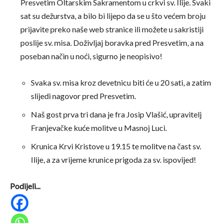
Presvetim Oltarskim Sakramentom u crkvi sv. Ilije. Svaki
sat su dežurstva, a bilo bi lijepo da se u što većem broju
prijavite preko naše web stranice ili možete u sakristiji
poslije sv. misa. Doživljaj boravka pred Presvetim, a na
poseban način u noći, sigurno je neopisivo!
Svaka sv. misa kroz devetnicu biti će u 20 sati, a zatim
slijedi nagovor pred Presvetim.
Naš gost prva tri dana je fra Josip Vlašić, upravitelj
Franjevačke kuće molitve u Masnoj Luci.
Krunica Krvi Kristove u 19.15 te molitve na čast sv.
Ilije, a za vrijeme krunice prigoda za sv. ispovijed!
Podijeli...