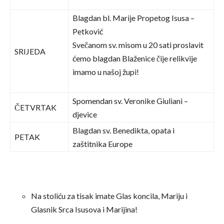
Blagdan bl. Marije Propetog Isusa –
Petković
Svečanom sv. misom u 20 sati proslavit
SRIJEDA
ćemo blagdan Blaženice čije relikvije
imamo u našoj župi!
Spomendan sv. Veronike Giuliani –
ČETVRTAK
djevice
Blagdan sv. Benedikta, opata i
PETAK
zaštitnika Europe
Na stoliću za tisak imate Glas koncila, Mariju i
Glasnik Srca Isusova i Marijina!