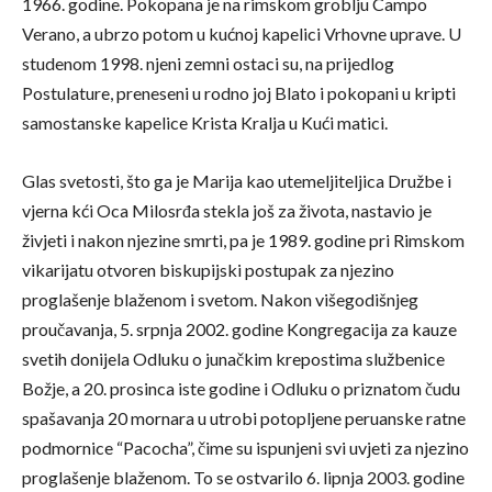
1966. godine. Pokopana je na rimskom groblju Campo
Verano, a ubrzo potom u kućnoj kapelici Vrhovne uprave. U
studenom 1998. njeni zemni ostaci su, na prijedlog
Postulature, preneseni u rodno joj Blato i pokopani u kripti
samostanske kapelice Krista Kralja u Kući matici.
Glas svetosti, što ga je Marija kao utemeljiteljica Družbe i
vjerna kći Oca Milosrđa stekla još za života, nastavio je
živjeti i nakon njezine smrti, pa je 1989. godine pri Rimskom
vikarijatu otvoren biskupijski postupak za njezino
proglašenje blaženom i svetom. Nakon višegodišnjeg
proučavanja, 5. srpnja 2002. godine Kongregacija za kauze
svetih donijela Odluku o junačkim krepostima službenice
Božje, a 20. prosinca iste godine i Odluku o priznatom čudu
spašavanja 20 mornara u utrobi potopljene peruanske ratne
podmornice “Pacocha”, čime su ispunjeni svi uvjeti za njezino
proglašenje blaženom. To se ostvarilo 6. lipnja 2003. godine