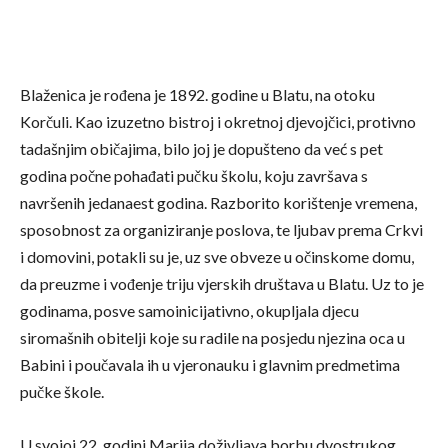
Blaženica je rođena je 1892. godine u Blatu, na otoku
Korčuli. Kao izuzetno bistroj i okretnoj djevojčici, protivno
tadašnjim običajima, bilo joj je dopušteno da već s pet
godina počne pohađati pučku školu, koju završava s
navršenih jedanaest godina. Razborito korištenje vremena,
sposobnost za organiziranje poslova, te ljubav prema Crkvi
i domovini, potakli su je, uz sve obveze u očinskome domu,
da preuzme i vođenje triju vjerskih društava u Blatu. Uz to je
godinama, posve samoinicijativno, okupljala djecu
siromašnih obitelji koje su radile na posjedu njezina oca u
Babini i poučavala ih u vjeronauku i glavnim predmetima
pučke škole.
U svojoj 22. godini Marija doživljava borbu dvostrukog