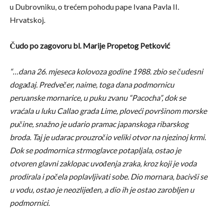
u Dubrovniku, o trećem pohodu pape Ivana Pavla II.
Hrvatskoj.
Čudo po zagovoru bl. Marije Propetog Petković
“…dana 26. mjeseca kolovoza godine 1988. zbio se čudesni
događaj. Predvečer, naime, toga dana podmornicu
peruanske mornarice, u puku zvanu “Pacocha”, dok se
vraćala u luku Callao grada Lime, ploveći površinom morske
pučine, snažno je udario pramac japanskoga ribarskog
broda. Taj je udarac prouzročio veliki otvor na njezinoj krmi.
Dok se podmornica strmoglavce potapljala, ostao je
otvoren glavni zaklopac uvođenja zraka, kroz koji je voda
prodirala i počela poplavljivati sobe. Dio mornara, bacivši se
u vodu, ostao je neozlijeđen, a dio ih je ostao zarobljen u
podmornici.