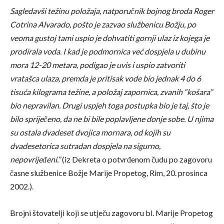
Sagledavši težinu položaja, natporučnik bojnog broda Roger
Cotrina Alvarado, pošto je zazvao službenicu Božju, po
veoma gustoj tami uspio je dohvatiti gornji ulaz iz kojega je
prodirala voda. I kad je podmornica već dospjela u dubinu
mora 12-20 metara, podigao je uvis i uspio zatvoriti
vratašca ulaza, premda je pritisak vode bio jednak 4 do 6
tisuća kilograma težine, a položaj zapornica, zvanih “košara”
bio nepravilan. Drugi uspjeh toga postupka bio je taj, što je
bilo spriječeno, da ne bi bile poplavljene donje sobe. U njima
su ostala dvadeset dvojica mornara, od kojih su
dvadesetorica sutradan dospjela na sigurno,
nepovrijeđeni.”
(iz Dekreta o potvrđenom čudu po zagovoru
časne službenice Božje Marije Propetog, Rim, 20. prosinca
2002.).
Brojni štovatelji koji se utječu zagovoru bl. Marije Propetog