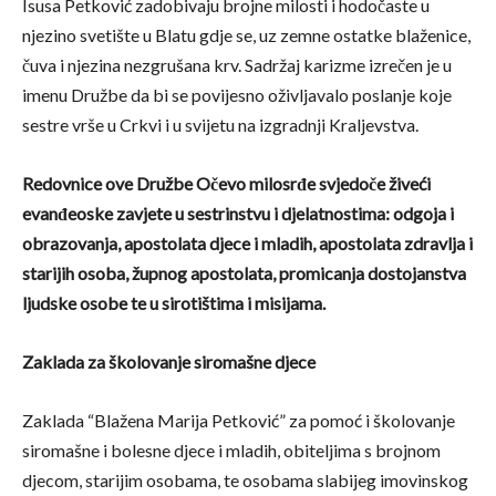
Isusa Petković zadobivaju brojne milosti i hodočaste u
njezino svetište u Blatu gdje se, uz zemne ostatke blaženice,
čuva i njezina nezgrušana krv. Sadržaj karizme izrečen je u
imenu Družbe da bi se povijesno oživljavalo poslanje koje
sestre vrše u Crkvi i u svijetu na izgradnji Kraljevstva.
Redovnice ove Družbe Očevo milosrđe svjedoče živeći
evanđeoske zavjete u sestrinstvu i djelatnostima: odgoja i
obrazovanja, apostolata djece i mladih, apostolata zdravlja i
starijih osoba, župnog apostolata, promicanja dostojanstva
ljudske osobe te u sirotištima i misijama.
Zaklada za školovanje siromašne djece
Zaklada “Blažena Marija Petković” za pomoć i školovanje
siromašne i bolesne djece i mladih, obiteljima s brojnom
djecom, starijim osobama, te osobama slabijeg imovinskog