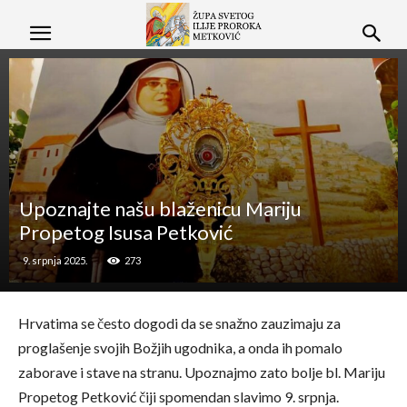
Upoznajte našu blaženicu Mariju
Propetog Isusa Petković
9. srpnja 2025.
273
Hrvatima se često dogodi da se snažno zauzimaju za
proglašenje svojih Božjih ugodnika, a onda ih pomalo
zaborave i stave na stranu. Upoznajmo zato bolje bl. Mariju
Propetog Petković čiji spomendan slavimo 9. srpnja.