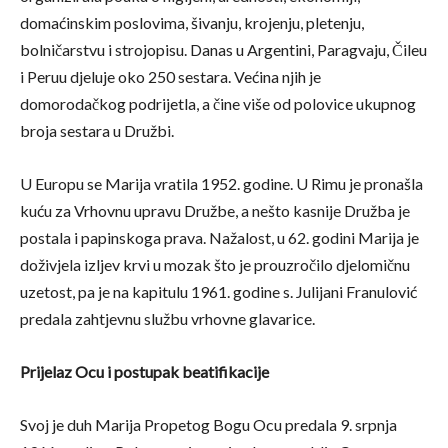
domaćinskim poslovima, šivanju, krojenju, pletenju,
bolničarstvu i strojopisu. Danas u Argentini, Paragvaju, Čileu
i Peruu djeluje oko 250 sestara. Većina njih je
domorodačkog podrijetla, a čine više od polovice ukupnog
broja sestara u Družbi.
U Europu se Marija vratila 1952. godine. U Rimu je pronašla
kuću za Vrhovnu upravu Družbe, a nešto kasnije Družba je
postala i papinskoga prava. Nažalost, u 62. godini Marija je
doživjela izljev krvi u mozak što je prouzročilo djelomičnu
uzetost, pa je na kapitulu 1961. godine s. Julijani Franulović
predala zahtjevnu službu vrhovne glavarice.
Prijelaz Ocu i postupak beatifikacije
Svoj je duh Marija Propetog Bogu Ocu predala 9. srpnja