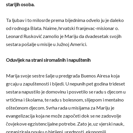
starijih osoba.
Ta ljubav i to milosrđe prema bijednima odvelo ju je daleko
od rodnoga Blata. Naime, hrvatski franjevac-misionar o.
Leonard Rusković zamolio je Mariju da dvadesetak svojih
sestara pošalje u misije u Južnoj Americi.
Oduvijek na strani siromašnih i napuštenih
Marija svoje sestre šalje u predgrađa Buenos Airesa koja
grcaju u zapuštenosti i bijedi. U nepunih pet godina trideset
sestara napustilo je domovinu i posvetilo se radu s djecom u
vrtićima i školama, te radu s bolesnom, slijepom i mentalno
oštećenom djecom. Svrha rada u misijama za Mariju je
evangelizacija koja ne može započeti dok se ne zadovolje
čovjekove egzistencijalne potrebe. Zato je, uz vjerski nauk,
organizirala pouku o higijeni, urednosti, ekonomiji,