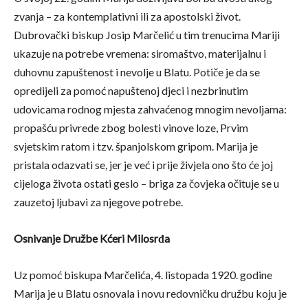
zvanja – za kontemplativni ili za apostolski život.
Dubrovački biskup Josip Marčelić u tim trenucima Mariji
ukazuje na potrebe vremena: siromaštvo, materijalnu i
duhovnu zapuštenost i nevolje u Blatu. Potiče je da se
opredijeli za pomoć napuštenoj djeci i nezbrinutim
udovicama rodnog mjesta zahvaćenog mnogim nevoljama:
propašću privrede zbog bolesti vinove loze, Prvim
svjetskim ratom i tzv. španjolskom gripom. Marija je
pristala odazvati se, jer je već i prije živjela ono što će joj
cijeloga života ostati geslo – briga za čovjeka očituje se u
zauzetoj ljubavi za njegove potrebe.
Osnivanje Družbe Kćeri Milosrđa
Uz pomoć biskupa Marčelića, 4. listopada 1920. godine
Marija je u Blatu osnovala i novu redovničku družbu koju je