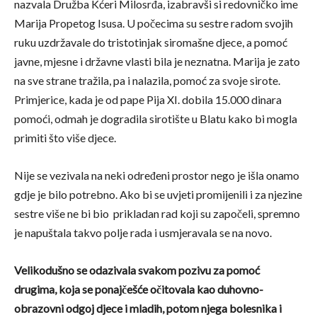
nazvala Družba Kćeri Milosrđa, izabravši si redovničko ime
Marija Propetog Isusa. U počecima su sestre radom svojih
ruku uzdržavale do tristotinjak siromašne djece, a pomoć
javne, mjesne i državne vlasti bila je neznatna. Marija je zato
na sve strane tražila, pa i nalazila, pomoć za svoje sirote.
Primjerice, kada je od pape Pija XI. dobila 15.000 dinara
pomoći, odmah je dogradila sirotište u Blatu kako bi mogla
primiti što više djece.
Nije se vezivala na neki određeni prostor nego je išla onamo
gdje je bilo potrebno. Ako bi se uvjeti promijenili i za njezine
sestre više ne bi bio prikladan rad koji su započeli, spremno
je napuštala takvo polje rada i usmjeravala se na novo.
Velikodušno se odazivala svakom pozivu za pomoć
drugima, koja se ponajčešće očitovala kao duhovno-
obrazovni odgoj djece i mladih, potom njega bolesnika i