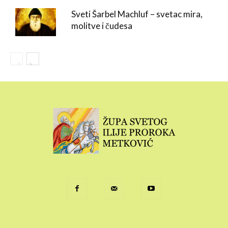
Sveti Šarbel Machluf – svetac mira,
molitve i čudesa