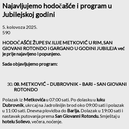
Najavljujemo hodočašće i program u
Jubilejskoj godini
5. kolovoza 2025.
590
HODOČAŠĆE ŽUPE SV. ILIJE METKOVIĆ U RIM, SAN
GIOVANI ROTONDO i GARGANO U GODINI JUBILEJA već
je prije najavljeno i popunjeno.
Sada objavljujemo program:
08. METKOVIĆ – DUBROVNIK – BARI – SAN GIOVANI
ROTONDO
Polazak iz
Metkovića
u 07:00 sati. Po dolasku u
luku
Dubrovnik
, ukrcaj na Jadrolinijin brod oko 09:00 sati i polazak
u 11:00 sati. Dnevna plovidba do
Barija.
Dolazak u 19:00 sati i
nastavak putovanja prema
San Giovanni Rotondu.
Smještaj u
hotelu Solievo
, večera, noćenje.