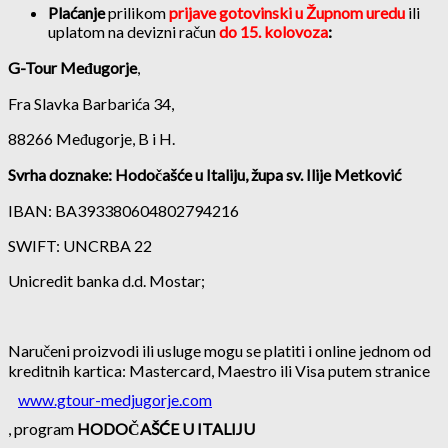
Plaćanje
prilikom
prijave gotovinski u Župnom uredu
ili
uplatom na devizni račun
do 15. kolovoza
:
G-Tour Međugorje
,
Fra Slavka Barbarića 34,
88266 Međugorje, B i H.
Svrha doznake: Hodočašće u Italiju, župa sv. Ilije Metković
IBAN: BA393380604802794216
SWIFT: UNCRBA 22
Unicredit banka d.d. Mostar;
Naručeni proizvodi ili usluge mogu se platiti i online jednom od
kreditnih kartica: Mastercard, Maestro ili Visa putem stranice
www.gtour-medjugorje.com
, program
HODOČAŠĆE U ITALIJU