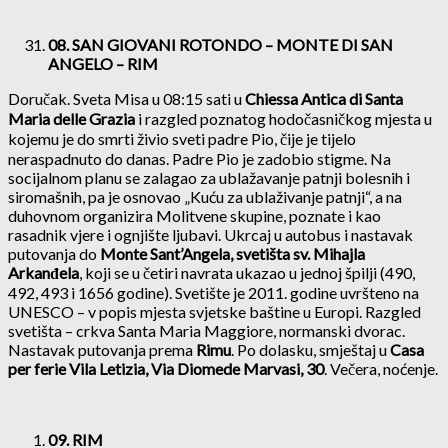
08. SAN GIOVANI ROTONDO – MONTE DI SAN
ANGELO – RIM
Doručak. Sveta Misa u 08:15 sati u
Chiessa Antica di Santa
Maria delle Grazia
i razgled poznatog hodočasničkog mjesta u
kojemu je do smrti živio sveti padre Pio, čije je tijelo
neraspadnuto do danas. Padre Pio je zadobio stigme. Na
socijalnom planu se zalagao za ublažavanje patnji bolesnih i
siromašnih, pa je osnovao „Kuću za ublaživanje patnji“, a na
duhovnom organizira Molitvene skupine, poznate i kao
rasadnik vjere i ognjište ljubavi. Ukrcaj u autobus i nastavak
putovanja do
Monte Sant’Angela, svetišta sv. Mihajla
Arkanđela
, koji se u četiri navrata ukazao u jednoj špilji (490,
492, 493 i 1656 godine). Svetište je 2011. godine uvršteno na
UNESCO – v popis mjesta svjetske baštine u Europi. Razgled
svetišta – crkva Santa Maria Maggiore, normanski dvorac.
Nastavak putovanja prema
Rimu
. Po dolasku, smještaj u
Casa
per ferie Vila Letizia, Via Diomede Marvasi, 30
. Večera, noćenje.
09. RIM