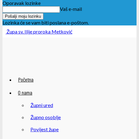
Oporavak lozinke
Vaš e-mail
Lozinka će se vam biti poslana e-poštom.
Župa sv. Ilije proroka Metković
Početna
O nama
Župni ured
Župno osoblje
Povijest župe