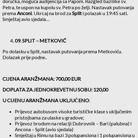
doručka, moguća audijencija sa Papom. Razgled bazilike sv.
Petra, te uspon na kupolu sv. Petra po želji. Nastavak putovanja
prema
Anconi
. Ukrcaj na brod za
Split
i polazak u 19:45 sati.
Smještaj avio sjedala…
09. SPLIT – METKOVIĆ
Po dolasku u Split, nastavak putovanja prema Metkoviću.
Dolazak prije podne..
CIJENA ARANŽMANA: 700,00 EUR
DOPLATA ZA JEDNOKREVETNU SOBU: 120,00
U CIJENU ARANŽMANA UKLJUČENO
:
Prijevoz autobusom visoke turističke klase s uključenim
pristojbama za ulaske u gradove;
Prijevoz brodom na relaciji Dubrovnik – Bari (palubna) i
Ancona – Split (avio sjedala)
Smještaj u Rimu na bazi 3 polupansiona i 1 polupansiona u