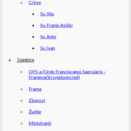
Crkve
Sv. Ilija
Sv. Franjo Asiški
Sv. Ante
Sv. Ivan
Zajednice
OFS-a (Ordo Franciscanus Saecularis –
Franjevački svjetovni red)
Frama
Zborovi
Žudije
Ministranti