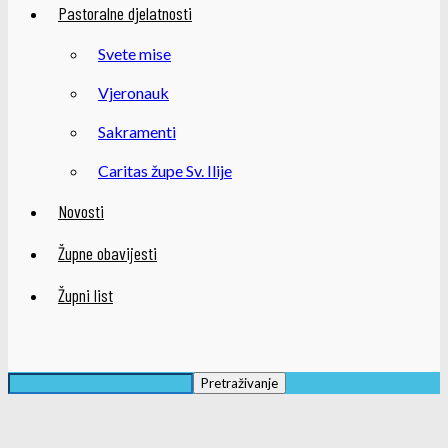
Pastoralne djelatnosti
Svete mise
Vjeronauk
Sakramenti
Caritas župe Sv. Ilije
Novosti
Župne obavijesti
Župni list