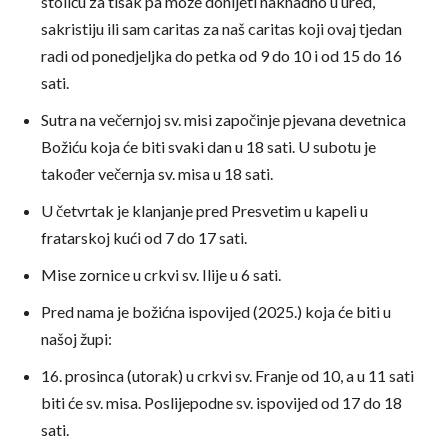
stoliću za tisak pa može donijeti naknadno u ured,
sakristiju ili sam caritas za naš caritas koji ovaj tjedan
radi od ponedjeljka do petka od 9 do 10 i od 15 do 16
sati.
Sutra na večernjoj sv. misi započinje pjevana devetnica
Božiću koja će biti svaki dan u 18 sati. U subotu je
također večernja sv. misa u 18 sati.
U četvrtak je klanjanje pred Presvetim u kapeli u
fratarskoj kući od 7 do 17 sati.
Mise zornice u crkvi sv. Ilije u 6 sati.
Pred nama je božićna ispovijed (2025.) koja će biti u
našoj župi:
16. prosinca (utorak) u crkvi sv. Franje od 10, a u 11 sati
biti će sv. misa. Poslijepodne sv. ispovijed od 17 do 18
sati.