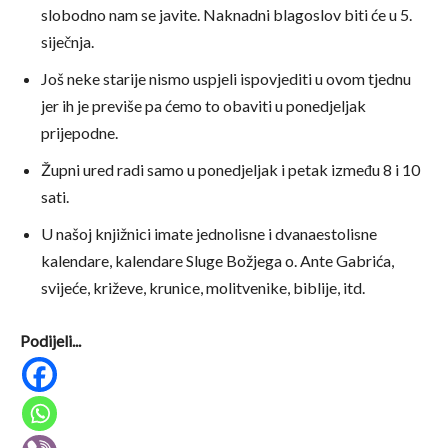
slobodno nam se javite. Naknadni blagoslov biti će u 5.
siječnja.
Još neke starije nismo uspjeli ispovjediti u ovom tjednu
jer ih je previše pa ćemo to obaviti u ponedjeljak
prijepodne.
Župni ured radi samo u ponedjeljak i petak između 8 i 10
sati.
U našoj knjižnici imate jednolisne i dvanaestolisne
kalendare, kalendare Sluge Božjega o. Ante Gabrića,
svijeće, križeve, krunice, molitvenike, biblije, itd.
Podijeli...