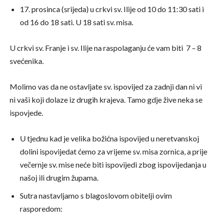
17. prosinca (srijeda) u crkvi sv. Ilije od 10 do 11:30 sati i
od 16 do 18 sati. U 18 sati sv. misa.
U crkvi sv. Franje i sv. Ilije na raspolaganju će vam biti 7 – 8
svećenika.
Molimo vas da ne ostavljate sv. ispovijed za zadnji dan ni vi
ni vaši koji dolaze iz drugih krajeva. Tamo gdje žive neka se
ispovjede.
U tjednu kad je velika božićna ispovijed u neretvanskoj
dolini ispovijedat ćemo za vrijeme sv. misa zornica, a prije
večernje sv. mise neće biti ispovijedi zbog ispovijedanja u
našoj ili drugim župama.
Sutra nastavljamo s blagoslovom obitelji ovim
rasporedom: