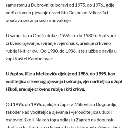
samostanu u Dubrovniku boravi od 1975. do 1976., gdje
vodi crkveno pjevanje u svetištu Gospe od Milosrđa i
poučava sviranju sestre novakinje.
U samostan u Omišu dolazi 1976., te do 1980. u župi vodi
crkveno pjevanje, sviranje i vjeronauk, uređuje crkveno
rublje i kiti crkvu. Od 1980. do 1986. iste službe obavlja u
župi Kaštel Kambelovac.
U župi sv. Ilije u Metkoviću djeluje od 1986. do 1995. kao
voditeljica crkvenog pjevanja i sviranja, vjeroučiteljica u župi
i školi, uređuje crkveno rublje i kiti crkvu.
Od 1995. do 1996. djeluje u župi sv. Mihovila u Dugopolju,
također kao voditeljica pjevanja i vjeroučiteljica u župi i
osnovnoj školi. Nakon toga odlazi u Zagreb na dopunski
studij na Institutu za crkvenu glazbu te boravi u Generalnoj