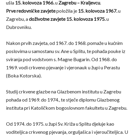
ušla
15. kolovoza 1966.
u
Zagrebu – Kraljevcu
.
Prve redovničke zavjete
položila je
15. kolovoza 1967.
u
Zagrebu, a
doživotne zavjete
15. kolovoza 1975.
u
Dubrovniku.
Nakon prvih zavjeta, od 1967. do 1968. pomaže u kućnim
poslovima u samostanu sv. Ane u Splitu, te pohađa pouke iz
sviranja pod vodstvom s. Magne Bugarin. Od 1968. do
1969. vodi crkveno pjevanje i vjeronauk u župi u Perastu
(Boka Kotorska).
Studij crkvene glazbe na Glazbenom institutu u Zagrebu
pohađa od 1969. do 1974., te stječe diplomu Glazbenog
instituta pri Katoličkom bogoslovnom fakultetu u Zagrebu.
Od 1974. do 1975. u župi Sv. Križa u Splitu djeluje kao
voditeljica crkvenog pjevanja, orguljašica i vjeroučiteljica. U