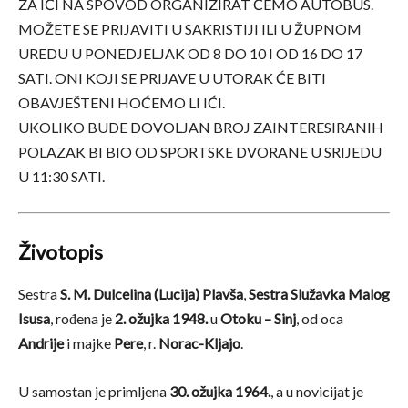
ZA IĆI NA SPOVOD ORGANIZIRAT ĆEMO AUTOBUS.
MOŽETE SE PRIJAVITI U SAKRISTIJI ILI U ŽUPNOM
UREDU U PONEDJELJAK OD 8 DO 10 I OD 16 DO 17
SATI. ONI KOJI SE PRIJAVE U UTORAK ĆE BITI
OBAVJEŠTENI HOĆEMO LI IĆI.
UKOLIKO BUDE DOVOLJAN BROJ ZAINTERESIRANIH
POLAZAK BI BIO OD SPORTSKE DVORANE U SRIJEDU
U 11:30 SATI.
Životopis
Sestra
S. M. Dulcelina (Lucija) Plavša
,
Sestra Služavka Malog
Isusa
, rođena je
2. ožujka 1948.
u
Otoku – Sinj
, od oca
Andrije
i majke
Pere
, r.
Norac-Kljajo
.
U samostan je primljena
30. ožujka 1964.
, a u novicijat je