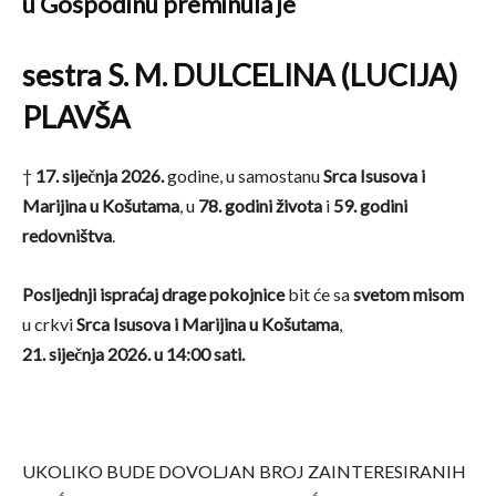
u Gospodinu preminula je
sestra S. M. DULCELINA (LUCIJA)
PLAVŠA
†
17. siječnja 2026.
godine, u samostanu
Srca Isusova i
Marijina u Košutama
, u
78. godini života
i
59. godini
redovništva
.
Posljednji ispraćaj drage pokojnice
bit će sa
svetom misom
u crkvi
Srca Isusova i Marijina u Košutama
,
21. siječnja 2026. u 14:00 sati.
UKOLIKO BUDE DOVOLJAN BROJ ZAINTERESIRANIH