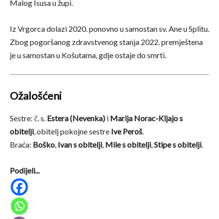
Malog Isusa u župi.
Iz Vrgorca dolazi 2020. ponovno u samostan sv. Ane u Splitu.
Zbog pogoršanog zdravstvenog stanja 2022. premještena
je u samostan u Košutama, gdje ostaje do smrti.
Ožalošćeni
Sestre: č. s.
Estera (Nevenka)
i
Marija Norac-Kljajo s
obitelji
, obitelj pokojne sestre
Ive Peroš
.
Braća:
Boško
,
Ivan s obitelji
,
Mile s obitelji
,
Stipe s obitelji
.
Podijeli...