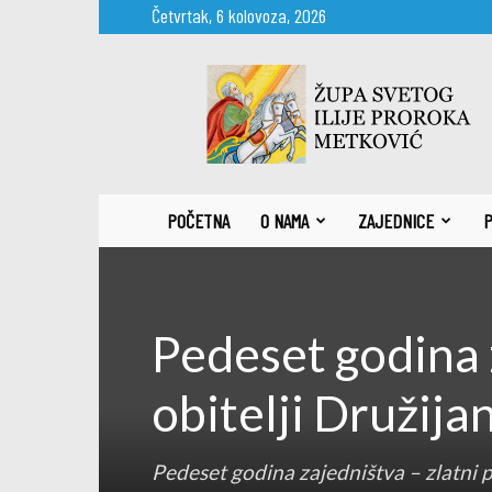
Četvrtak, 6 kolovoza, 2026
Župa
sv.
Ilije
proroka
Metković
POČETNA
O NAMA
ZAJEDNICE
P
Pedeset godina z
obitelji Družija
Pedeset godina zajedništva – zlatni pi