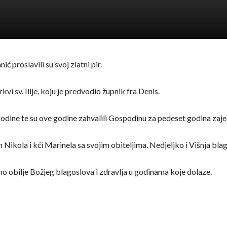
ić proslavili su svoj zlatni pir.
vi sv. Ilije, koju je predvodio župnik fra Denis.
godine te su ove godine zahvalili Gospodinu za pedeset godina zajedn
– sin Nikola i kći Marinela sa svojim obiteljima. Nedjeljko i Višnja bl
imo obilje Božjeg blagoslova i zdravlja u godinama koje dolaze.