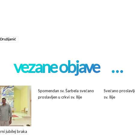
 Družijanić
vezane objave
. . .
Spomendan sv. Šarbela svečano
Svečano proslavl
proslavljen u crkvi sv. Ilije
sv. Ilije
rni jubilej braka