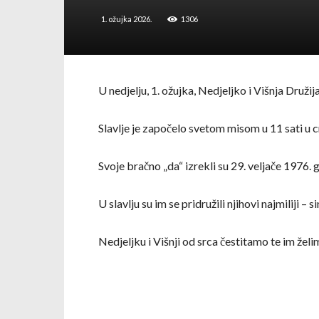
1. ožujka 2026.
1306
U nedjelju, 1. ožujka, Nedjeljko i Višnja Družijan
Slavlje je započelo svetom misom u 11 sati u crk
Svoje bračno „da“ izrekli su 29. veljače 1976. 
U slavlju su im se pridružili njihovi najmiliji 
Nedjeljku i Višnji od srca čestitamo te im žel