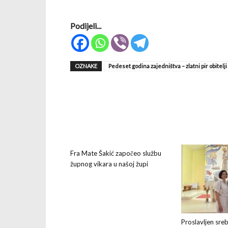
Podijeli...
OZNAKE
Pedeset godina zajedništva – zlatni pir obitelji
Fra Mate Šakić započeo službu
župnog vikara u našoj župi
Proslavljen sreb