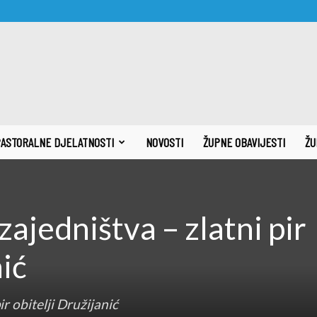
ASTORALNE DJELATNOSTI
NOVOSTI
ŽUPNE OBAVIJESTI
ŽU
ajedništva – zlatni pir
nić
r obitelji Družijanić