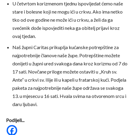
U četvrtom korizmenom tjednu ispovijedat ćemo naše
stare i bolesne koji ne mogu ići u crkvu. Ako ima netko
tko od ove godine ne može ići u crkvu, a želi da ga
svećenik dođe ispovjediti neka ga obitelj prijavi kroz
ovaj tjedan.
Naš župni Caritas prikuplja kućanske potrepštine za
najpotrebnije članove naše župe. Potrepštine možete
donijeti u župni ured svakoga dana kroz korizmu od 7 do
17 sati. Novčane priloge možete ostaviti u „Kruh sv.
Ante“ u crkvi sv. Ilije ili u kapeli u fratarskoj kući. Podjela
paketa za najpotrebnije naše župe održava se svakoga
13. u mjesecu u 16 sati. Hvala svima na otvorenom srcu i
daru ljubavi.
Podijeli...