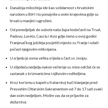
Današnja milostinja ide kao solidarnost s hrvatskim
narodom u BiH i to ponajviše u onim krajevima gdje su
hrvati u manjini i ugroženi.
Od ponedjeljak do subote naša župa hodočasti na Trsat,
Padovu, Loreto, Casciu i Asiz gdje ćemo u ovoj godini
Franjevačkog jubileja posjetiti mjesto sv. Franje i odati
počast njegovim relikvijama.
U srijedu je osma velika srijeda u čast sv. Josipu.
U slijedeću nedjelju nakon večernje sv. mise održat će se
sastanak s krizmanicima i njihovim roditeljima.
Kroz korizmu u kapeli u fratarskoj kući klanjanje pred
Presvetim Oltarskim Sakramentom od 7 do 17 sati svaki
dan osim nedjeljom. Molim vas da se prijavite za
dežurstva.