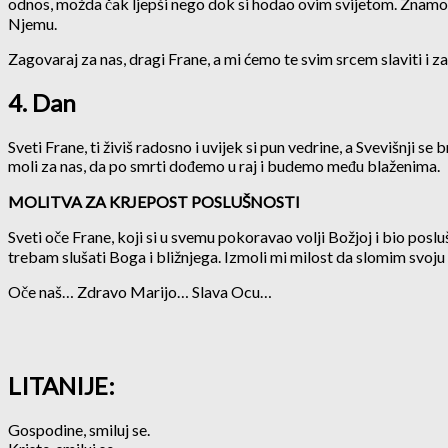
odnos, možda čak ljepši nego dok si hodao ovim svijetom. Znamo da
Njemu.
Zagovaraj za nas, dragi Frane, a mi ćemo te svim srcem slaviti i 
4. Dan
Sveti Frane, ti živiš radosno i uvijek si pun vedrine, a Svevišnji s
moli za nas, da po smrti dođemo u raj i budemo među blaženima.
MOLITVA ZA KRJEPOST POSLUŠNOSTI
Sveti oče Frane, koji si u svemu pokoravao volji Božjoj i bio poslu
trebam slušati Boga i bližnjega. Izmoli mi milost da slomim svo
Oče naš… Zdravo Marijo… Slava Ocu…
LITANIJE:
Gospodine, smiluj se.