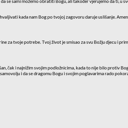
 se sami možemo obratiti Bogu, ali također vjerujemo da ti, u svoj
zahvaljivati kada nam Bog po tvojoj zagovoru daruje uslišanje. Amen
e brine za tvoje potrebe. Tvoj život je smisao za svu Božju djecu i pr
šan, čak i najnižim svojim podložnicima, kada to nije bilo protiv Bog
ju samovolju i da se dragomu Bogu i svojim poglavarima rado poko