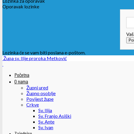
Lozinka za oporavak
Oporavak lozinke
Vaš
Lozinka će se vam biti poslana e-poštom.
Župa sv. Ilije proroka Metković
Početna
O nama
Župni ured
Župno osoblje
Povijest župe
Crkve
Sv. Ilija
Sv. Franjo Asiški
Sv. Ante
Sv. Ivan
Zajednice