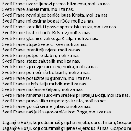
Sveti Frane, uzore ljubavi prema bližnjemu, moli za nas.
Sveti Frane, anđele mira, moli za nas.
Sveti Frane, revni sljedbeniče Isusa Krista, moli za nas.
Sveti Frane, milostima bogati Oče, moli za nas.
Sveti Frane, katolički i posve apostolski mužu, moli za nas.
Sveti Frane, hrabri borče Kristov, moli za nas.
Sveti Frane, glasniče velikoga Kralja, moli za nas.
Sveti Frane, stupe Svete Crkve, moli za nas.
Sveti Frane, branitelju vjere, moli za nas.
Sveti Frane, potporo slabih, moli za nas.
Sveti Frane, stazo zalutalih, moli za nas.
Sveti Frane, vjerovjesniče nevjernika, moli za nas.
Sveti Frane, pomoćniče bolesnih, moli za nas.
Sveti Frane, poslužitelju gubavih, moli za nas.
Sveti Frane, uskrisitelju mrtvih, moli za nas.
Sveti Frane, mučeniče željom, moli za nas.
Sveti Frane, ranama Isusovim urešeni prijatelju Božji, moli za nas.
Sveti Frane, prava sliko raspetoga Krista, moli za nas.
Sveti Frane, gorući serafe ljubavi, moli za nas.
Sveti Frane, naš jaki zagovorniče kod Boga, moli za nas.
Jaganjče Božji, koji oduzimaš grijehe svijeta; oprosti nam, Gospo
Jaganjče Božji, koji oduzimaš grijehe svijeta; usliši nas, Gospodin