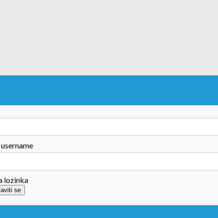
 username
a lozinka