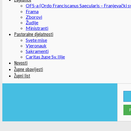
OFS-a (Ordo Franciscanus Saecularis – Franjevački sv
Frama
Zborovi
Žudije
Ministranti
Pastoralne djelatnosti
Svete mise
Vjeronauk
Sakramenti
Caritas župe Sv. Ilije
Novosti
Župne obavijesti
Župni list