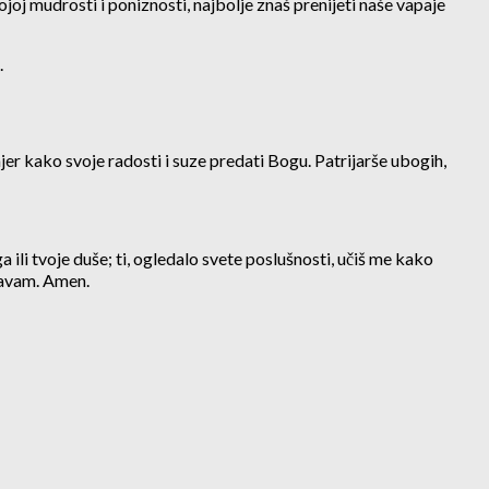
oj mudrosti i poniznosti, najbolje znaš prenijeti naše vapaje
.
imjer kako svoje radosti i suze predati Bogu. Patrijarše ubogih,
a ili tvoje duše; ti, ogledalo svete poslušnosti, učiš me kako
ravam. Amen.