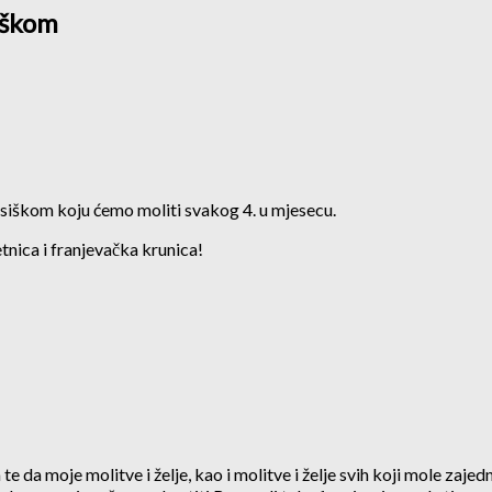
siškom
ji Asiškom koju ćemo moliti svakog 4. u mjesecu.
vetnica i franjevačka krunica!
e da moje molitve i želje, kao i molitve i želje svih koji mole zaj