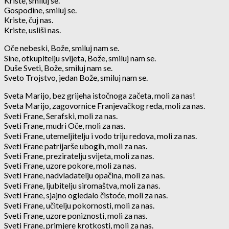
Kriste, smiluj se.
Gospodine, smiluj se.
Kriste, čuj nas.
Kriste, usliši nas.
Oče nebeski, Bože, smiluj nam se.
Sine, otkupitelju svijeta, Bože, smiluj nam se.
Duše Sveti, Bože, smiluj nam se.
Sveto Trojstvo, jedan Bože, smiluj nam se.
Sveta Marijo, bez grijeha istočnoga začeta, moli za nas!
Sveta Marijo, zagovornice Franjevačkog reda, moli za nas.
Sveti Frane, Serafski, moli za nas.
Sveti Frane, mudri Oče, moli za nas.
Sveti Frane, utemeljitelju i vođo triju redova, moli za nas.
Sveti Frane patrijarše ubogih, moli za nas.
Sveti Frane, preziratelju svijeta, moli za nas.
Sveti Frane, uzore pokore, moli za nas.
Sveti Frane, nadvladatelju opačina, moli za nas.
Sveti Frane, ljubitelju siromaštva, moli za nas.
Sveti Frane, sjajno ogledalo čistoće, moli za nas.
Sveti Frane, učitelju pokornosti, moli za nas.
Sveti Frane, uzore poniznosti, moli za nas.
Sveti Frane, primjere krotkosti, moli za nas.