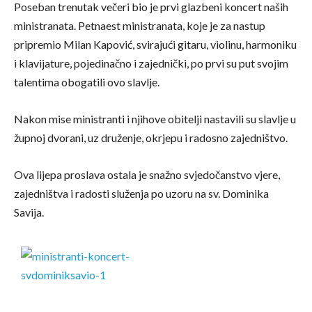
Poseban trenutak večeri bio je prvi glazbeni koncert naših
ministranata. Petnaest ministranata, koje je za nastup
pripremio Milan Kapović, svirajući gitaru, violinu, harmoniku
i klavijature, pojedinačno i zajednički, po prvi su put svojim
talentima obogatili ovo slavlje.
Nakon mise ministranti i njihove obitelji nastavili su slavlje u
župnoj dvorani, uz druženje, okrjepu i radosno zajedništvo.
Ova lijepa proslava ostala je snažno svjedočanstvo vjere,
zajedništva i radosti služenja po uzoru na sv. Dominika
Savija.