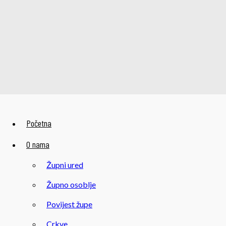
Početna
O nama
Župni ured
Župno osoblje
Povijest župe
Crkve