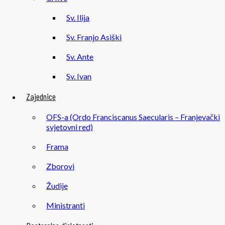
Sv. Ilija
Sv. Franjo Asiški
Sv. Ante
Sv. Ivan
Zajednice
OFS-a (Ordo Franciscanus Saecularis – Franjevački
svjetovni red)
Frama
Zborovi
Žudije
Ministranti