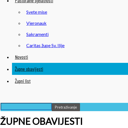
Pastoralne djelatnosti
Svete mise
Vjeronauk
Sakramenti
Caritas župe Sv. Ilije
Novosti
Župne obavijesti
Župni list
ŽUPNE OBAVIJESTI