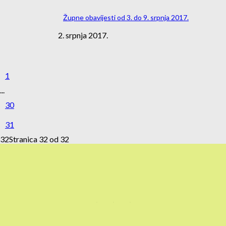
Župne obavijesti od 3. do 9. srpnja 2017.
2. srpnja 2017.
1
...
30
31
32
Stranica 32 od 32