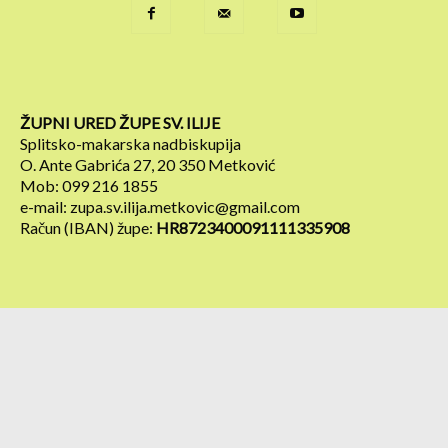
ŽUPNI URED ŽUPE SV. ILIJE
Splitsko-makarska nadbiskupija
O. Ante Gabrića 27, 20 350 Metković
Mob: 099 216 1855
e-mail: zupa.sv.ilija.metkovic@gmail.com
Račun (IBAN) župe:
HR8723400091111335908