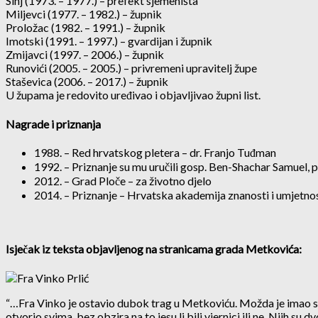
Sinj (1973. – 1977.) – prefekt sjemeništa
Miljevci (1977. – 1982.) – župnik
Proložac (1982. – 1991.) – župnik
Imotski (1991. – 1997.) – gvardijan i župnik
Zmijavci (1997. – 2006.) – župnik
Runovići (2005. – 2005.) – privremeni upravitelj župe
Staševica (2006. – 2017.) – župnik
U župama je redovito uređivao i objavljivao župni list.
Nagrade i priznanja
1988. – Red hrvatskog pletera – dr. Franjo Tuđman
1992. – Priznanje su mu uručili gosp. Ben-Shachar Samuel, 
2012. – Grad Ploče – za životno djelo
2014. – Priznanje – Hrvatska akademija znanosti i umjetno
Isječak iz teksta objavljenog na stranicama grada Metkovića:
“…Fra Vinko je ostavio dubok trag u Metkoviću. Možda je imao sr
otvorio svima, bez obzira na to jesu li bili vjernici ili ne. Njih s