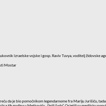
pukovnik Izraelske vojske i gosp. Raviv Tuvya, voditelj židovske a
sti Mostar
eću da je bio pomoćnikom legendarnome fra Mariju Jurišiću, tadašn
u dvojica tih godina u Metkoviću „činili čuda“. Osjetili su medijsku 