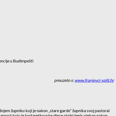
gencije u Budimpešti
preuzeto s:
www.franjevci-split.hr
jem župniku koji je nakon „stare garde“ župnika svoj pastoral
popularnost koju je kod metkovske djece stolni tenis stekao nakon