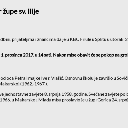
župe sv. Ilije
ni, prijateljima i znancima da je u KBC Firule u Splitu u utorak, 28
k, 1. prosinca 2017. u 14 sati. Nakon mise obavit će se pokop na g
od oca Petra i majke Ive r. Vlašić. Osnovnu školu je završio u Sović
 Makarskoj (1962.-1967.).
prve jednostavne zavjete 8. srpnja 1958. godine. Svečane zavjete po
 1966. u Makarskoj. Mladu misu proslavio je u župi Gorica 24. srpn