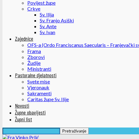
Povijest župe
Crkve
Sv. Ilija
Sv. Franjo Asiški
Sv. Ante
Sv. Ivan
Zajednice
OFS-a (Ordo Franciscanus Saecularis – Franjevački sv
Frama
Zborovi
Žudije
Ministranti
Pastoralne djelatnosti
Svete mise
Vjeronauk
Sakramenti
Caritas župe Sv. Ilije
Novosti
Župne obavijesti
Župni list