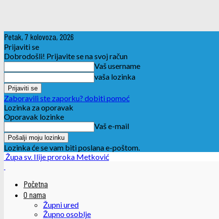
Petak, 7 kolovoza, 2026
Prijaviti se
Dobrodošli! Prijavite se na svoj račun
Vaš username
vaša lozinka
Zaboravili ste zaporku? dobiti pomoć
Lozinka za oporavak
Oporavak lozinke
Vaš e-mail
Lozinka će se vam biti poslana e-poštom.
Župa sv. Ilije proroka Metković
Početna
O nama
Župni ured
Župno osoblje