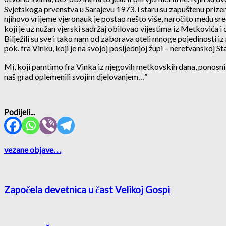
Svjetskoga prvenstva u Sarajevu 1973. i staru su zapuštenu prize
njihovo vrijeme vjeronauk je postao nešto više, naročito među sred
koji je uz nužan vjerski sadržaj obilovao vijestima iz Metkovića i 
Bilježili su sve i tako nam od zaborava oteli mnoge pojedinosti iz
pok. fra Vinku, koji je na svojoj posljednjoj župi – neretvanskoj Sta
Mi, koji pamtimo fra Vinka iz njegovih metkovskih dana, ponosni 
naš grad oplemenili svojim djelovanjem…”
Podijeli...
vezane objave
. . .
Započela devetnica u čast Velikoj Gospi