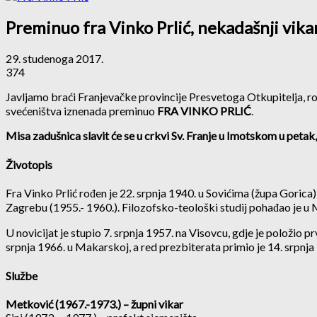
Preminuo fra Vinko Prlić, nekadašnji vikar 
29. studenoga 2017.
374
Javljamo braći Franjevačke provincije Presvetoga Otkupitelja, rodbi
svećeništva iznenada preminuo
FRA VINKO PRLIĆ
.
Misa zadušnica slavit će se u crkvi Sv. Franje u Imotskom u peta
Životopis
Fra Vinko Prlić rođen je 22. srpnja 1940. u Sovićima (župa Gorica) 
Zagrebu (1955.- 1960.). Filozofsko-teološki studij pohađao je u
U novicijat je stupio 7. srpnja 1957. na Visovcu, gdje je položio 
srpnja 1966. u Makarskoj, a red prezbiterata primio je 14. srpnja
Službe
Metković (1967.-1973.) – župni vikar