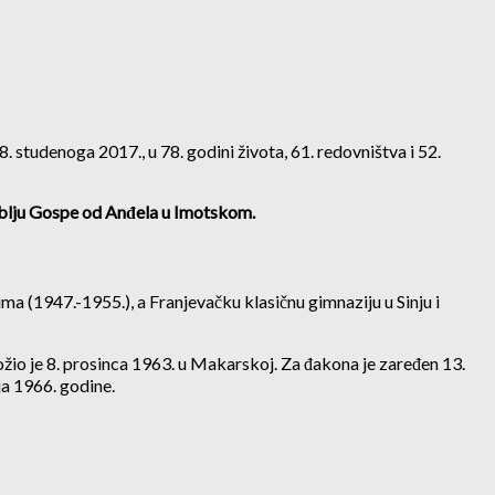
. studenoga 2017., u 78. godini života, 61. redovništva i 52.
roblju Gospe od Anđela u Imotskom.
ima (1947.-1955.), a Franjevačku klasičnu gimnaziju u Sinju i
ložio je 8. prosinca 1963. u Makarskoj. Za đakona je zaređen 13.
ja 1966. godine.