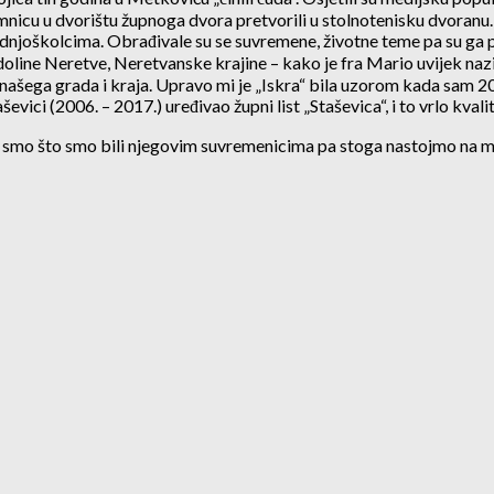
mnicu u dvorištu župnoga dvora pretvorili u stolnotenisku dvoranu
njoškolcima. Obrađivale su se suvremene, životne teme pa su ga pohod
doline Neretve, Neretvanske krajine – kako je fra Mario uvijek nazivao
 našega grada i kraja. Upravo mi je „Iskra“ bila uzorom kada sam 20
ševici (2006. – 2017.) uređivao župni list „Staševica“, i to vrlo kvali
smo što smo bili njegovim suvremenicima pa stoga nastojmo na mlađe