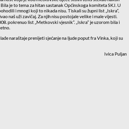
. Bila je to tema za hitan sastanak Općinskoga komiteta SKJ. U
ili i mnogi koji to nikada nisu. Tiskali su župni list „Iskra“,
 naš uži zavičaj. Za njih nisu postojale velike i male vijesti.
08. pokrenuo list „Metkovski vjesnik“. „Iskra“ je uzorom bila i
tetno.
 naraštaje prenijeti sjećanje na ljude poput fra Vinka, koji su
Ivica Puljan