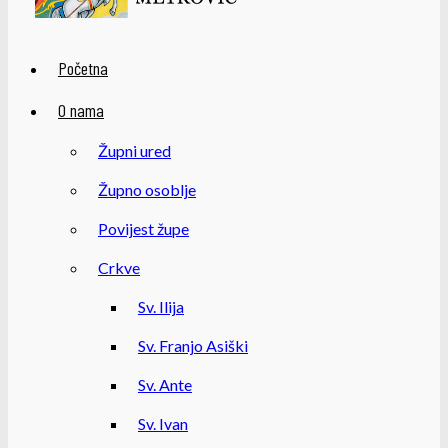
Početna
O nama
Župni ured
Župno osoblje
Povijest župe
Crkve
Sv. Ilija
Sv. Franjo Asiški
Sv. Ante
Sv. Ivan