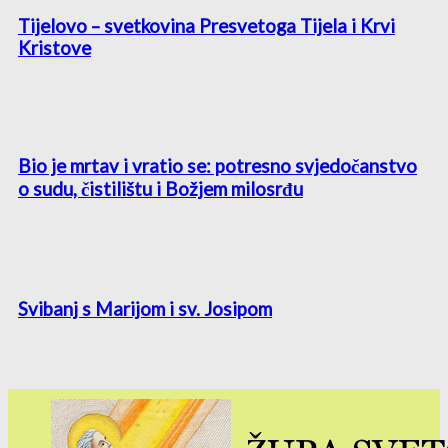
Tijelovo – svetkovina Presvetoga Tijela i Krvi
Kristove
Bio je mrtav i vratio se: potresno svjedočanstvo
o sudu, čistilištu i Božjem milosrđu
Svibanj s Marijom i sv. Josipom