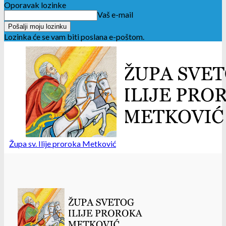
Oporavak lozinke
Vaš e-mail
Lozinka će se vam biti poslana e-poštom.
Župa sv. Ilije proroka Metković