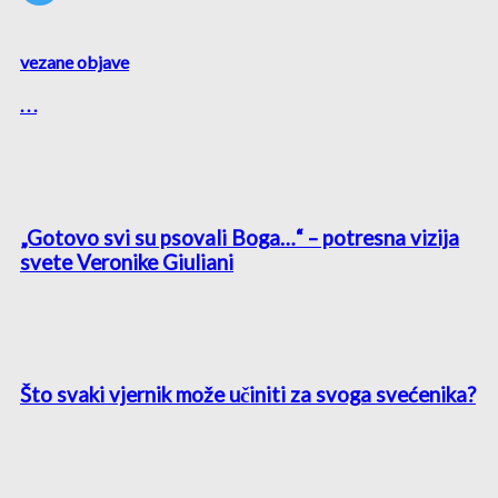
vezane objave
. . .
„Gotovo svi su psovali Boga…“ – potresna vizija
svete Veronike Giuliani
Što svaki vjernik može učiniti za svoga svećenika?