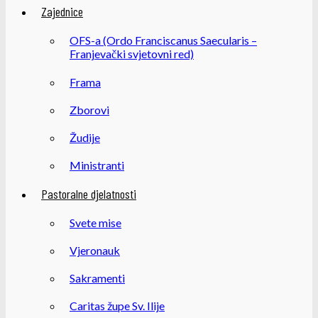
Zajednice
OFS-a (Ordo Franciscanus Saecularis –
Franjevački svjetovni red)
Frama
Zborovi
Žudije
Ministranti
Pastoralne djelatnosti
Svete mise
Vjeronauk
Sakramenti
Caritas župe Sv. Ilije