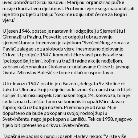
uveo pobožnost Srcu Isusovu i Marijinu, organizirao pučke
misije i karitativnu djelatnost. Protivnici vjere su ga napadali, ali
nije htio pobjeći u Italiju: ”Ako me ubiju, ubit će me za Boga i
vjeru.”
U jesen 1946. postao je nastavnik i odgojitelj u Sjemeništu i
Gimnaziji u Pazinu. Posvetio se odgoju i obrazovanju
sjemeništaraca. Imenovan je tajnikom “Svećeničkog zbora sv.
Pavla”, zalagao se za slobodu vjere i nesmetano djelovanje
Crkve. U proljeće 1947. komunističke vlasti predstavile su
“petogodišnji plan”, kojim su tražili radne akcije nedjeljom,
zabranu vjeronauka u školama te udaljavanje Crkve iz javnog
života. Miroslav Bulešić se tome odlučno usprostavio.
U kolovozu 1947. pratio je u Buzetu, delegata Sv. Stolice dr.
Jakoba Ukmara, koji je dijelio sv. krizmu. Komunisti su ih htjeli
spriječiti, ali nisu uspjeli. Dan nakon toga, 24. kolovoza, bila je
sv. krizma u Lanišću. Tamo su komunisti napali Miroslava u
župnoj kući i izboli ga nožem. Preminuo je od rana. Nije
dopušteno da bude pokopan u svojoj rodnoj župi u
Svetvinčentu, nego je pokopan u Lanišću. Tek će 1958. njegovo
tijelo biti prenesno u crkvu u Svetvinčentu.
Tadašnji je papinski nuncij Joseph Harley rekao: ”Vi ste više