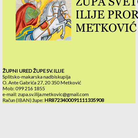
ŽUPNI URED ŽUPE SV. ILIJE
Splitsko-makarska nadbiskupija
O. Ante Gabrića 27, 20 350 Metković
Mob: 099 216 1855
e-mail: zupa.sv.ilija.metkovic@gmail.com
Račun (IBAN) župe:
HR8723400091111335908