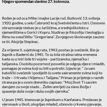
Njegov spomendan slavimo 27. kolovoza.
Rođen je od oca Mihe i majke Lucije rođ. Butković 13. svibnja
1920. godine, u selu Čabrunići kraj Svetvinčenta u Istri. Osnovno
obrazovanje stekao je u Juršićima, a srednjoškolsko u
sjemeništima u Gorici i Kopru. Studirao je filozofiju i teologiju u
Rimu na sveučilištu “Gregoriana”. Za njegovo školovanje zauzeo
se bl. Alojzije Stepinac.
Za vrijeme II. svjetskog rata, 1943. postao je svećenik. Bio je
župnik u Baderni do 1945. To su bila strašna ratna vremena
kada su u Istri bile tri vojske – partizanska, njemačka i
talijanska. Osobitu pozornost posvetio je odgoju djece i mladih,
pomagao je svima koji su bili u potrebi. Izjavio je: “ Ja sam
katolički svećenik i podijelit ću svete sakramente svima koji to
traže – i Hrvatu i Nijemcu i Talijanu.” Primao je prijetnje s raznih
strana pa je u svom dnevniku zapisao: “Moj život Ti sasvim
darujem za svoje stado… Želim umrijeti za slavu Božju i
spasenje duše svoje i duša svojih vjernika.”
U jesen 1945. imenovan je župnikom u Kanfanaru. Predavao je
vjeronauk u školi, okupljao mladež, obnovio crkveno pjevanje,