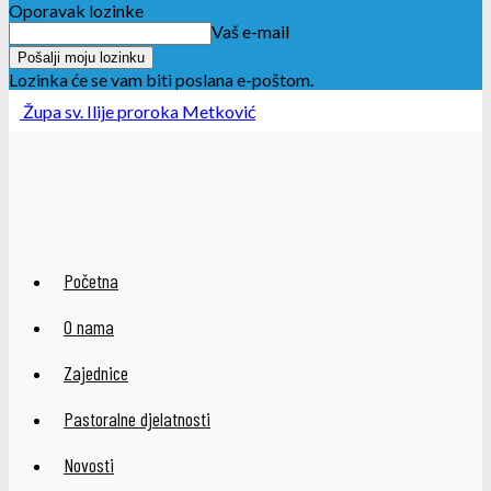
Oporavak lozinke
Vaš e-mail
Lozinka će se vam biti poslana e-poštom.
Župa sv. Ilije proroka Metković
Početna
O nama
Zajednice
Pastoralne djelatnosti
Novosti