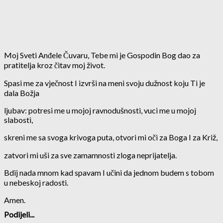
Moj Sveti Anđele Čuvaru, Tebe mi je Gospodin Bog dao za
pratitelja kroz čitav moj život.
Spasi me za vječnost I izvrši na meni svoju dužnost koju Ti je
dala Božja
ljubav: potresi me u mojoj ravnodušnosti, vuci me u mojoj
slabosti,
skreni me sa svoga krivoga puta, otvori mi oči za Boga I za Križ,
zatvori mi uši za sve zamamnosti zloga neprijatelja.
Bdij nada mnom kad spavam I učini da jednom budem s tobom
u nebeskoj radosti.
Amen.
Podijeli...