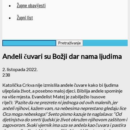
Župne obavijesti
Župni list
Anđeli čuvari su Božji dar nama ljudima
2. listopada 2022.
238
Katolička Crkva nije izmislila anđele čuvare kako bi ljudima
uljepšala život, a posebno maloj djeci. Biblija anđele spominje
na više mjesta. Evanđelist Matej je zabilježio Isusove
riječi:
‘Pazite da ne prezrete ni jednoga od ovih malenih, jer
anđeli njihovi, kažem vam, na nebesima neprestano gledaju lice
Oca moga nebeskoga!’ Sveto pismo kazuje te naglašava: “Od
djetinjstva do smrti ljudski je život okružen njihovom zaštitom i
zagovorom. Svaki vjernik ima uza se anđela kao čuvara i pastira