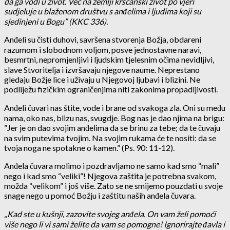
da ga vodi u život. Već na zemlji kršćanski život po vjeri
sudjeluje u blaženom društvu s anđelima i ljudima koji su
sjedinjeni u Bogu” (KKC 336).
Anđeli su čisti duhovi, savršena stvorenja Božja, obdareni
razumom i slobodnom voljom, posve jednostavne naravi,
besmrtni, nepromjenljivi i ljudskim tjelesnim očima nevidljivi,
slave Stvoritelja i izvršavaju njegove naume. Neprestano
gledaju Božje lice i uživaju u Njegovoj ljubavi i blizini. Ne
podliježu fizičkim ograničenjima niti zakonima propadljivosti.
Anđeli čuvari nas štite, vode i brane od svakoga zla. Oni su među
nama, oko nas, blizu nas, svugdje. Bog nas je dao njima na brigu:
”Jer je on dao svojim anđelima da se brinu za tebe; da te čuvaju
na svim putevima tvojim. Na svojim rukama će te nositi: da se
tvoja noga ne spotakne o kamen.” (Ps. 90: 11-12).
Anđela čuvara molimo i pozdravljamo ne samo kad smo “mali”
nego i kad smo “veliki”! Njegova zaštita je potrebna svakom,
možda “velikom” i još više. Zato se ne smijemo pouzdati u svoje
snage nego u pomoć Božju i zaštitu naših anđela čuvara.
„Kad ste u kušnji, zazovite svojeg anđela.
On vam želi pomoći
više nego li vi sami želite da vam se pomogne! Ignorirajte đavla i