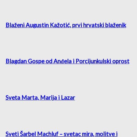
Blaženi Augustin Kažotić, prvi hrvatski blaženik
Blagdan Gospe od Anđela i Porcijunkulski oprost
Sveta Marta, Marija i Lazar
Sveti Šarbel Machluf – svetac mira, molitve i