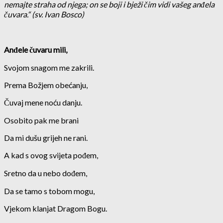
nemajte straha od njega; on se boji i bježi čim vidi vašeg anđela
čuvara.“ (sv. Ivan Bosco)
Anđele čuvaru mili,
Svojom snagom me zakrili.
Prema Božjem obećanju,
Čuvaj mene noću danju.
Osobito pak me brani
Da mi dušu grijeh ne rani.
A kad s ovog svijeta pođem,
Sretno da u nebo dođem,
Da se tamo s tobom mogu,
Vjekom klanjat Dragom Bogu.