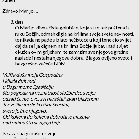
Zdravo Marijo …
dan
O Marijo, divna čista golubice, koja si se tek puštena iz
ruku Božjih, odmah digla na krilima svoje svete nevinosti,
te nikada ne pade u blato nečistoće u koji tone cio svijet,
daj da se i ja dignem na krilima Božje ljubavi nad svijet
okužen ovim grijehom, te zamrzim sve njegove grešne
naslade i nestalna njegova dobra. Blagoslovljeno sveto i
bezgrešno začeće BDM
Veliča duša moja Gospodina
i klikće duh moj
u Bogu mome Spasitelju,
što pogleda na neznatnost službenice svoje:
odsad će me, evo, svi naraštaji zvati blaženom.
Jer velika mi djela učini Svesilni,
sveto je ime njegovo.
Od koljena do koljena dobrota je njegova
nad onima što se njega boje.
Iskaza snagu mišice svoje,