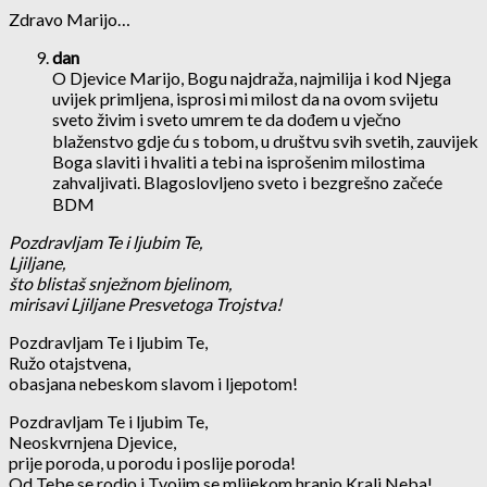
Zdravo Marijo…
dan
O Djevice Marijo, Bogu najdraža, najmilija i kod Njega
uvijek primljena, isprosi mi milost da na ovom svijetu
sveto živim i sveto umrem te da dođem u vječno
blaženstvo gdje ću s tobom, u društvu svih svetih, zauvijek
Boga slaviti i hvaliti a tebi na isprošenim milostima
zahvaljivati. Blagoslovljeno sveto i bezgrešno začeće
BDM
Pozdravljam Te i ljubim Te,
Ljiljane,
što blistaš snježnom bjelinom,
mirisavi Ljiljane Presvetoga Trojstva!
Pozdravljam Te i ljubim Te,
Ružo otajstvena,
obasjana nebeskom slavom i ljepotom!
Pozdravljam Te i ljubim Te,
Neoskvrnjena Djevice,
prije poroda, u porodu i poslije poroda!
Od Tebe se rodio i Tvojim se mlijekom hranio Kralj Neba! ..