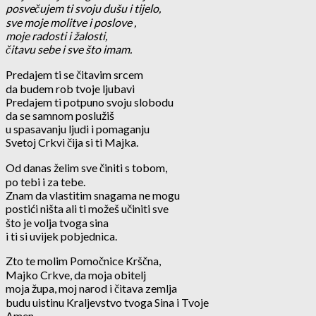
posvečujem ti svoju dušu i tijelo,
sve moje molitve i poslove ,
moje radosti i žalosti,
čitavu sebe i sve što imam.
Predajem ti se čitavim srcem
da budem rob tvoje ljubavi
Predajem ti potpuno svoju slobodu
da se samnom poslužiš
u spasavanju ljudi i pomaganju
Svetoj Crkvi čija si ti Majka.
Od danas želim sve činiti s tobom,
po tebi i za tebe.
Znam da vlastitim snagama ne mogu
postići ništa ali ti možeš učiniti sve
što je volja tvoga sina
i ti si uvijek pobjednica.
Zto te molim Pomočnice Krščna,
Majko Crkve, da moja obitelj
moja župa, moj narod i čitava zemlja
budu uistinu Kraljevstvo tvoga Sina i Tvoje
Amen