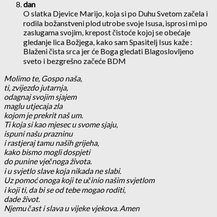
dan
O slatka Djevice Marijo, koja si po Duhu Svetom začela i
rodila božanstveni plod utrobe svoje Isusa, isprosi mi po
zaslugama svojim, krepost čistoće kojoj se obećaje
gledanje lica Božjega, kako sam Spasitelj Isus kaže :
Blaženi čista srca jer će Boga gledati Blagoslovljeno
sveto i bezgrešno začeće BDM
Molimo te, Gospo naša,
ti, zvijezdo jutarnja,
odagnaj svojim sjajem
maglu utjecaja zla
kojom je prekrit naš um.
Ti koja si kao mjesec u svome sjaju,
ispuni našu prazninu
i rastjeraj tamu naših grijeha,
kako bismo mogli dospjeti
do punine vječnoga života.
i u svjetlo slave koja nikada ne slabi.
Uz pomoć onoga koji te učinio našim svjetlom
i koji ti, da bi se od tebe mogao roditi,
dade život.
Njemu čast i slava u vijeke vjekova. Amen