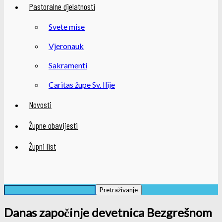
Pastoralne djelatnosti
Svete mise
Vjeronauk
Sakramenti
Caritas župe Sv. Ilije
Novosti
Župne obavijesti
Župni list
Danas započinje devetnica Bezgrešnom