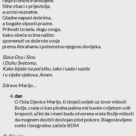
rasprši oholice umišljene.
Silne zbaci s prijestolja,
a uzvisi neznatne.
Gladne napuni dobrima,
a bogate otpusti prazne.
Prihvati Izraela, slugu svoga,
kako obeća ocima našim:
spomenuti se dobrote svoje
prema Abrahamu i potomstvu njegovu dovijeka.
Slava Ocu i Sinu
i Duhu Svetomu.
Kako bijaše na početku, tako i sada i vazda
i u vijeke vjekova. Amen.
Zdravo Marijo…
dan
O čista Djevice Marijo, ti stojeći uvijek uz izvor milosti
Božje, cvala si kao plodna palma mirisavim cvijetom svih
kreposti, učini da i meni budu otvorena vrata Božje milosti
da mognem dostići dostojan plod pokore. Blagoslovljeno
sveto i bezgrešno začeće BDM