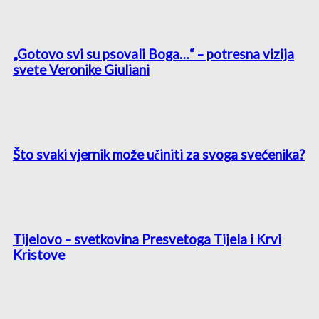
„Gotovo svi su psovali Boga…“ – potresna vizija
svete Veronike Giuliani
Što svaki vjernik može učiniti za svoga svećenika?
Tijelovo – svetkovina Presvetoga Tijela i Krvi
Kristove