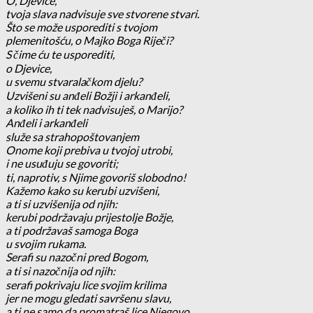
O, Djevice,
tvoja slava nadvisuje sve stvorene stvari.
Što se može usporediti s tvojom
plemenitošću, o Majko Boga Riječi?
S čime ću te usporediti,
o Djevice,
u svemu stvaralačkom djelu?
Uzvišeni su anđeli Božji i arkanđeli,
a koliko ih ti tek nadvisuješ, o Marijo?
Anđeli i arkanđeli
služe sa strahopoštovanjem
Onome koji prebiva u tvojoj utrobi,
i ne usuđuju se govoriti;
ti, naprotiv, s Njime govoriš slobodno!
Kažemo kako su kerubi uzvišeni,
a ti si uzvišenija od njih:
kerubi podržavaju prijestolje Božje,
a ti podržavaš samoga Boga
u svojim rukama.
Serafi su nazočni pred Bogom,
a ti si nazočnija od njih:
serafi pokrivaju lice svojim krilima
jer ne mogu gledati savršenu slavu,
a ti ne samo da promatraš lice Njegovo