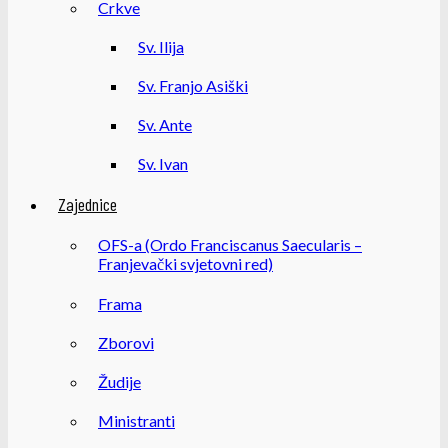
Crkve
Sv. Ilija
Sv. Franjo Asiški
Sv. Ante
Sv. Ivan
Zajednice
OFS-a (Ordo Franciscanus Saecularis –
Franjevački svjetovni red)
Frama
Zborovi
Žudije
Ministranti