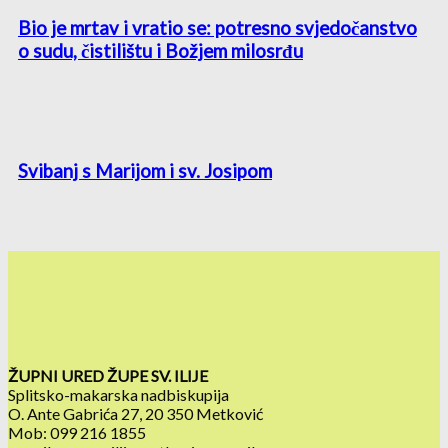
Bio je mrtav i vratio se: potresno svjedočanstvo
o sudu, čistilištu i Božjem milosrđu
Svibanj s Marijom i sv. Josipom
ŽUPNI URED ŽUPE SV. ILIJE
Splitsko-makarska nadbiskupija
O. Ante Gabrića 27, 20 350 Metković
Mob: 099 216 1855