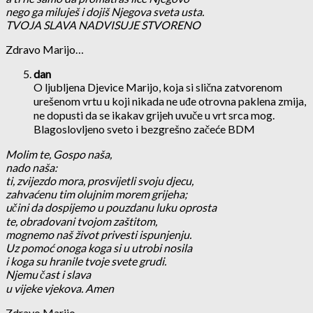
nego ga miluješ i dojiš Njegova sveta usta.
TVOJA SLAVA NADVISUJE STVORENO
Zdravo Marijo…
dan
O ljubljena Djevice Marijo, koja si slična zatvorenom
urešenom vrtu u koji nikada ne uđe otrovna paklena zmija,
ne dopusti da se ikakav grijeh uvuče u vrt srca mog.
Blagoslovljeno sveto i bezgrešno začeće BDM
Molim te, Gospo naša,
nado naša:
ti, zvijezdo mora, prosvijetli svoju djecu,
zahvaćenu tim olujnim morem grijeha;
učini da dospijemo u pouzdanu luku oprosta
te, obradovani tvojom zaštitom,
mognemo naš život privesti ispunjenju.
Uz pomoć onoga koga si u utrobi nosila
i koga su hranile tvoje svete grudi.
Njemu čast i slava
u vijeke vjekova. Amen
Zdravo Marijo…