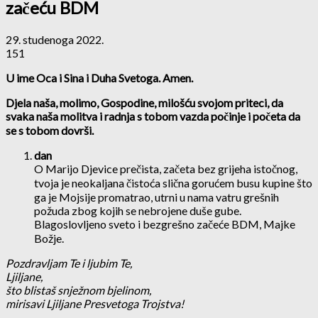
začeću BDM
29. studenoga 2022.
151
U ime Oca i Sina i Duha Svetoga.
Amen.
Djela naša, molimo, Gospodine, milošću svojom priteci, da
svaka naša molitva i radnja s tobom vazda počinje i početa da
se s tobom dovrši.
dan
O Marijo Djevice prečista, začeta bez grijeha istočnog,
tvoja je neokaljana čistoća slična gorućem busu kupine što
ga je Mojsije promatrao, utrni u nama vatru grešnih
požuda zbog kojih se nebrojene duše gube.
Blagoslovljeno sveto i bezgrešno začeće BDM, Majke
Božje.
Pozdravljam Te i ljubim Te,
Ljiljane,
što blistaš snježnom bjelinom,
mirisavi Ljiljane Presvetoga Trojstva!