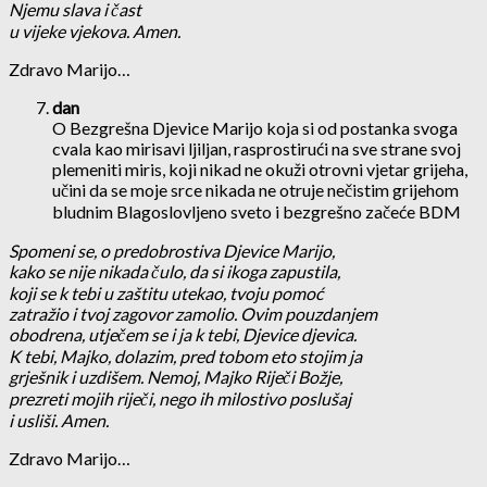
Njemu slava i čast
u vijeke vjekova. Amen.
Zdravo Marijo…
dan
O Bezgrešna Djevice Marijo koja si od postanka svoga
cvala kao mirisavi ljiljan, rasprostirući na sve strane svoj
plemeniti miris, koji nikad ne okuži otrovni vjetar grijeha,
učini da se moje srce nikada ne otruje nečistim grijehom
bludnim Blagoslovljeno sveto i bezgrešno začeće BDM
Spomeni se, o predobrostiva Djevice Marijo,
kako se nije nikada čulo, da si ikoga zapustila,
koji se k tebi u zaštitu utekao, tvoju pomoć
zatražio i tvoj zagovor zamolio. Ovim pouzdanjem
obodrena, utječem se i ja k tebi, Djevice djevica.
K tebi, Majko, dolazim, pred tobom eto stojim ja
grješnik i uzdišem. Nemoj, Majko Riječi Božje,
prezreti mojih riječi, nego ih milostivo poslušaj
i usliši. Amen.
Zdravo Marijo…