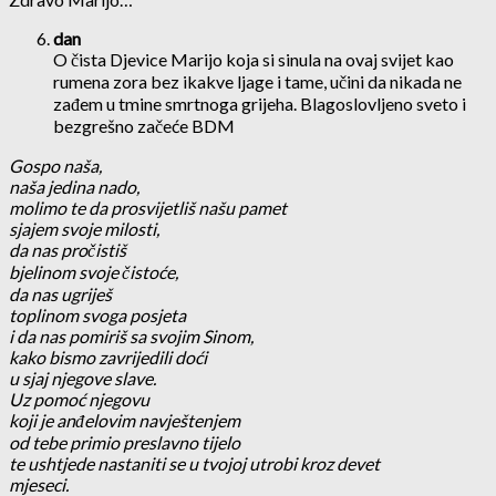
dan
O čista Djevice Marijo koja si sinula na ovaj svijet kao
rumena zora bez ikakve ljage i tame, učini da nikada ne
zađem u tmine smrtnoga grijeha. Blagoslovljeno sveto i
bezgrešno začeće BDM
Gospo naša,
naša jedina nado,
molimo te da prosvijetliš našu pamet
sjajem svoje milosti,
da nas pročistiš
bjelinom svoje čistoće,
da nas ugriješ
toplinom svoga posjeta
i da nas pomiriš sa svojim Sinom,
kako bismo zavrijedili doći
u sjaj njegove slave.
Uz pomoć njegovu
koji je anđelovim navještenjem
od tebe primio preslavno tijelo
te ushtjede nastaniti se u tvojoj utrobi kroz devet
mjeseci.