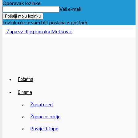
Oporavak lozinke
Vaš e-mail
Lozinka će se vam biti poslana e-poštom.
Župa sv. Ilije proroka Metković
Početna
O nama
Župni ured
Župno osoblje
Povijest župe