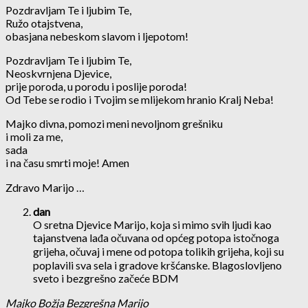
Pozdravljam Te i ljubim Te,
Ružo otajstvena,
obasjana nebeskom slavom i ljepotom!
Pozdravljam Te i ljubim Te,
Neoskvrnjena Djevice,
prije poroda, u porodu i poslije poroda!
Od Tebe se rodio i Tvojim se mlijekom hranio Kralj Neba!
Majko divna, pomozi meni nevoljnom grešniku
i moli za me,
sada
i na času smrti moje! Amen
Zdravo Marijo …
dan
O sretna Djevice Marijo, koja si mimo svih ljudi kao
tajanstvena lađa očuvana od općeg potopa istočnoga
grijeha, očuvaj i mene od potopa tolikih grijeha, koji su
poplavili sva sela i gradove kršćanske. Blagoslovljeno
sveto i bezgrešno začeće BDM
Majko Božja Bezgrešna Marijo