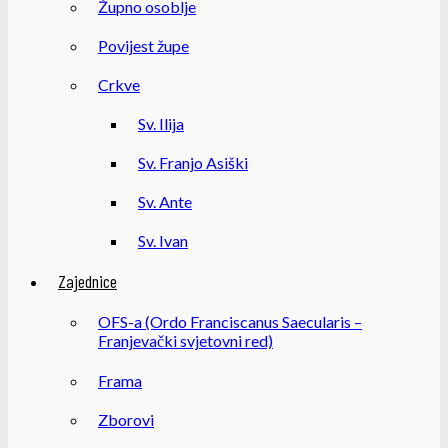
Župno osoblje
Povijest župe
Crkve
Sv. Ilija
Sv. Franjo Asiški
Sv. Ante
Sv. Ivan
Zajednice
OFS-a (Ordo Franciscanus Saecularis –
Franjevački svjetovni red)
Frama
Zborovi