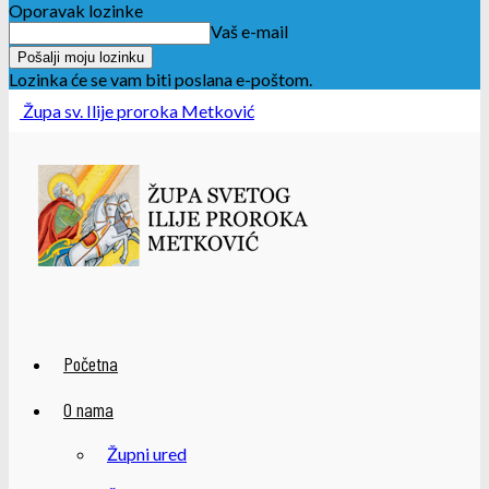
Oporavak lozinke
Vaš e-mail
Lozinka će se vam biti poslana e-poštom.
Župa sv. Ilije proroka Metković
Početna
O nama
Župni ured