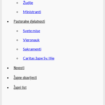
Žudije
Ministranti
Pastoralne djelatnosti
Svete mise
Vjeronauk
Sakramenti
Caritas župe Sv. Ilije
Novosti
Župne obavijesti
Župni list