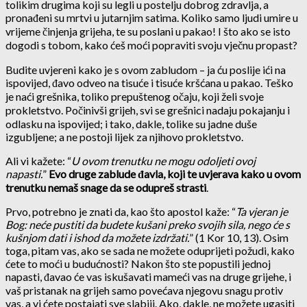
tolikim drugima koji su legli u postelju dobrog zdravlja, a
pronađeni su mrtvi u jutarnjim satima. Koliko samo ljudi umire u
vrijeme činjenja grijeha, te su poslani u pakao! I što ako se isto
dogodi s tobom, kako ćeš moći popraviti svoju vječnu propast?
Budite uvjereni kako je s ovom zabludom – ja ću poslije ići na
ispovijed, đavo odveo na tisuće i tisuće kršćana u pakao. Teško
je naći grešnika, toliko prepuštenog očaju, koji želi svoje
prokletstvo. Počinivši grijeh, svi se grešnici nadaju pokajanju i
odlasku na ispovijed; i tako, dakle, tolike su jadne duše
izgubljene; a ne postoji lijek za njihovo prokletstvo.
Ali vi kažete: “
U ovom trenutku ne mogu odoljeti ovoj
napasti.
”
Evo druge zablude đavla, koji te uvjerava kako u ovom
trenutku nemaš snage da se odupreš strasti
.
Prvo, potrebno je znati da, kao što apostol kaže: “
Ta vjeran je
Bog: neće pustiti da budete kušani preko svojih sila, nego će s
kušnjom dati i ishod da možete izdržati.
” (1 Kor 10, 13). Osim
toga, pitam vas, ako se sada ne možete oduprijeti požudi, kako
ćete to moći u budućnosti? Nakon što ste popustili jednoj
napasti, đavao će vas iskušavati mameći vas na druge grijehe, i
vaš pristanak na grijeh samo povećava njegovu snagu protiv
vas, a vi ćete postajati sve slabiji. Ako, dakle, ne možete ugasiti