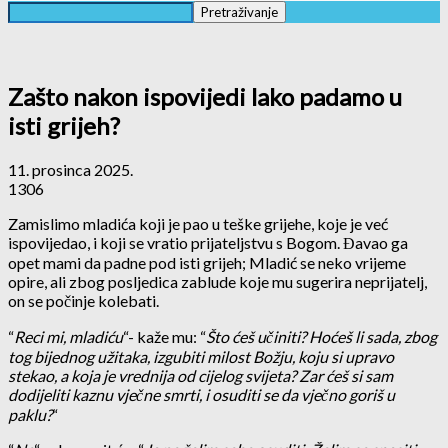
Zašto nakon ispovijedi lako padamo u
isti grijeh?
11. prosinca 2025.
1306
Zamislimo mladića koji je pao u teške grijehe, koje je već
ispovijedao, i koji se vratio prijateljstvu s Bogom. Đavao ga
opet mami da padne pod isti grijeh; Mladić se neko vrijeme
opire, ali zbog posljedica zablude koje mu sugerira neprijatelj,
on se počinje kolebati.
“
Reci mi, mladiću
“- kaže mu: “
Što ćeš učiniti? Hoćeš li sada, zbog
tog bijednog užitaka, izgubiti milost Božju, koju si upravo
stekao, a koja je vrednija od cijelog svijeta? Zar ćeš si sam
dodijeliti kaznu vječne smrti, i osuditi se da vječno goriš u
paklu?
“