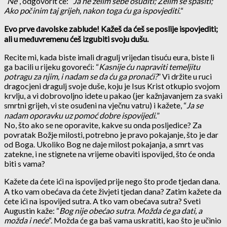
“
Ne
“, odgovorit će: “
Ja ne želim sebe osuditi; Želim se spasiti;
Ako počinim taj grijeh, nakon toga ću ga ispovjediti.
“
Evo prve đavolske zablude! Kažeš da ćeš se poslije ispovjediti;
ali u međuvremenu ćeš izgubiti svoju dušu.
Recite mi, kada biste imali dragulj vrijedan tisuću eura, biste li
ga bacili u rijeku govoreći: “
Kasnije ću napraviti temeljitu
potragu za njim, i nadam se da ću ga pronaći?
” Vi držite u ruci
dragocjeni dragulj svoje duše, koju je Isus Krist otkupio svojom
krvlju, a vi dobrovoljno idete u pakao (jer kažnjavanjem za svaki
smrtni grijeh, vi ste osuđeni na vječnu vatru) i kažete, “
Ja se
nadam oporavku uz pomoć dobre ispovijedi.
”
No, što ako se ne oporavite, kakve su onda posljedice? Za
povratak Božje milosti, potrebno je pravo pokajanje, što je dar
od Boga. Ukoliko Bog ne daje milost pokajanja, a smrt vas
zatekne, i ne stignete na vrijeme obaviti ispovijed, što će onda
biti s vama?
Kažete da ćete ići na ispovijed prije nego što prođe tjedan dana.
A tko vam obećava da ćete živjeti tjedan dana? Zatim kažete da
ćete ići na ispovijed sutra. A tko vam obećava sutra? Sveti
Augustin kaže: “
Bog nije obećao sutra. Možda će ga dati, a
možda i neće
“. Možda će ga baš vama uskratiti, kao što je učinio