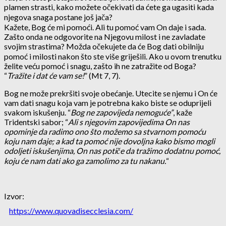
plamen strasti, kako možete očekivati da ćete ga ugasiti kada
njegova snaga postane još jača?
Kažete, Bog će mi pomoći. Ali tu pomoć vam On daje i sada.
Zašto onda ne odgovorite na Njegovu milost i ne zavladate
svojim strastima? Možda očekujete da će Bog dati obilniju
pomoć i milosti nakon što ste više griješili. Ako u ovom trenutku
želite veću pomoć i snagu, zašto ih ne zatražite od Boga?
“
Tražite i dat će vam se!
” (Mt 7, 7).
Bog ne može prekršiti svoje obećanje. Utecite se njemu i On će
vam dati snagu koja vam je potrebna kako biste se oduprijeli
svakom iskušenju. “
Bog ne zapovijeda nemoguće”
, kaže
Tridentski sabor; “
Ali s njegovim zapovijedima On nas
opominje da radimo ono što možemo sa stvarnom pomoću
koju nam daje; a kad ta pomoć nije dovoljna kako bismo mogli
odoljeti iskušenjima, On nas potiče da tražimo dodatnu pomoć,
koju će nam dati ako ga zamolimo za tu nakanu.
“
Izvor:
https://www.quovadisecclesia.com/