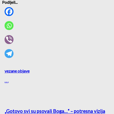
Podijeli...
vezane objave
. . .
„Gotovo svi su psovali Boga…“ – potresna vizija