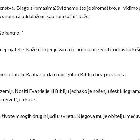
stva. ‘Blago siromasima’. Svi znamo što je siromaštvo, a i vidimo ga
 siromasi bili blaženi, kao i oni tužni“, kaže.
šokantno. ”
eprijatelje. Kažem to jer je vama to normalnije, vi ste odrasli u k
 s obitelji. Rahbar je dan i noć gutao Bibliju bez prestanka.
zemlji. Nositi Evanđelje ili Bibliju jednako je nošenju šest kilogra
la život”, on kaže.
ila živote mnogih drugih ljudi u svijetu. Njegova mu je obitelj u me