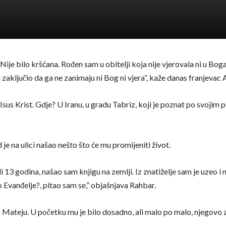
Nije bilo kršćana. Rođen sam u obitelji koja nije vjerovala ni u Boga,
olu i zaključio da ga ne zanimaju ni Bog ni vjera”, kaže danas franjev
s Krist. Gdje? U Iranu, u gradu Tabriz, koji je poznat po svojim pe
je na ulici našao nešto što će mu promijeniti život.
13 godina, našao sam knjigu na zemlji. Iz znatiželje sam je uzeo i na n
lo Evanđelje?, pitao sam se,” objašnjava Rahbar.
po Mateju. U početku mu je bilo dosadno, ali malo po malo, njegovo