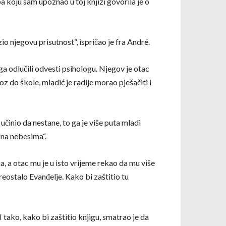
a koju sam upoznao u toj knjizi govorila je o
o njegovu prisutnost“, ispričao je fra André.
ga odlučili odvesti psihologu. Njegov je otac
oz do škole, mladić je radije morao pješačiti i
činio da nestane, to ga je više puta mladi
 na nebesima“.
, a otac mu je u isto vrijeme rekao da mu više
preostalo Evanđelje. Kako bi zaštitio tu
I tako, kako bi zaštitio knjigu, smatrao je da