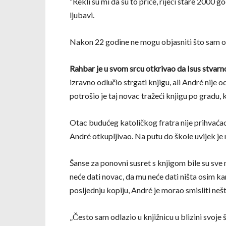
“Rekli su mi da su to priče, riječi stare 2000
ljubavi.
Nakon 22 godine ne mogu objasniti što sam osje
Rahbar je u svom srcu otkrivao da Isus stvarno 
izravno odlučio strgati knjigu, ali André nije 
potrošio je taj novac tražeći knjigu po gradu,
Otac budućeg katoličkog fratra nije prihvaćao 
André otkupljivao. Na putu do škole uvijek je
Šanse za ponovni susret s knjigom bile su sve
neće dati novac, da mu neće dati ništa osim kar
posljednju kopiju, André je morao smisliti nešt
„Često sam odlazio u knjižnicu u blizini svoje 