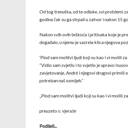
Od tog trenutka, od te odluke, svi problemi za 
godina čak su ga strpali u zatvor i nakon 15 godi
Nakon svih ovih teškoća i pritisaka koje je pre
događalo, u njemu je sazrela klica njegova poz
‘Plod sam molitvi ljudi koji su kao i vi molili z
“Vidio sam svjetlo i to svjetlo je upravo Isusov
zavjetovanje, André i njegovi drugovi primili s
potreban naš osmijeh.”
„Plod sam molitvi ljudi koji su kao i vi molili z
preuzeto s: vjera.hr
Podijeli...