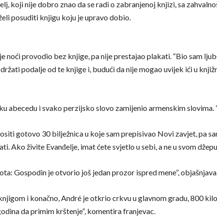
elj, koji nije dobro znao da se radi o zabranjenoj knjizi, sa zahvalno
želi posuditi knjigu koju je upravo dobio.
je noći provodio bez knjige, pa nije prestajao plakati. “Bio sam lj
žati podalje od te knjige i, budući da nije mogao uvijek ići u knjižni
sku abecedu i svako perzijsko slovo zamijenio armenskim slovima. “
iti gotovo 30 bilježnica u koje sam prepisivao Novi zavjet, pa sam 
ti. Ako živite Evanđelje, imat ćete svjetlo u sebi, a ne u svom džepu.
ota: Gospodin je otvorio još jedan prozor ispred mene”, objašnjava
 knjigom i konačno, André je otkrio crkvu u glavnom gradu, 800 kil
dina da primim krštenje“, komentira franjevac.