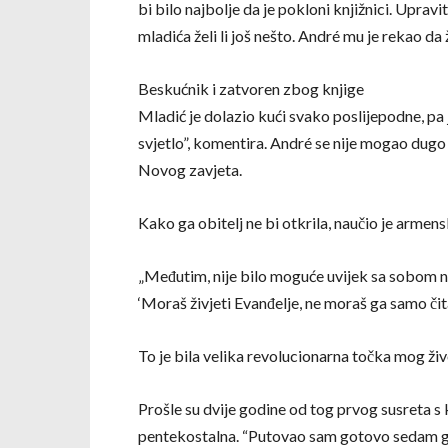
bi bilo najbolje da je pokloni knjižnici. Upravit
mladića želi li još nešto. André mu je rekao da 
Beskućnik i zatvoren zbog knjige
Mladić je dolazio kući svako poslijepodne, pa 
svjetlo”, komentira. André se nije mogao dugo dr
Novog zavjeta.
Kako ga obitelj ne bi otkrila, naučio je armen
„Međutim, nije bilo moguće uvijek sa sobom nos
‘Moraš živjeti Evanđelje, ne moraš ga samo čita
To je bila velika revolucionarna točka mog živ
Prošle su dvije godine od tog prvog susreta s
pentekostalna. “Putovao sam gotovo sedam go