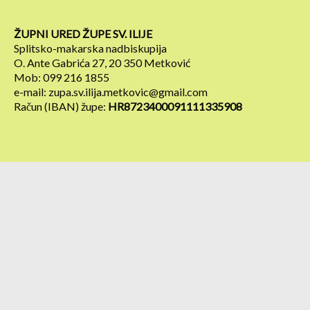
ŽUPNI URED ŽUPE SV. ILIJE
Splitsko-makarska nadbiskupija
O. Ante Gabrića 27, 20 350 Metković
Mob: 099 216 1855
e-mail: zupa.sv.ilija.metkovic@gmail.com
Račun (IBAN) župe:
HR8723400091111335908