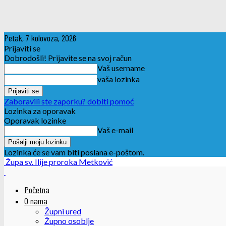
Petak, 7 kolovoza, 2026
Prijaviti se
Dobrodošli! Prijavite se na svoj račun
Vaš username
vaša lozinka
Zaboravili ste zaporku? dobiti pomoć
Lozinka za oporavak
Oporavak lozinke
Vaš e-mail
Lozinka će se vam biti poslana e-poštom.
Župa sv. Ilije proroka Metković
Početna
O nama
Župni ured
Župno osoblje