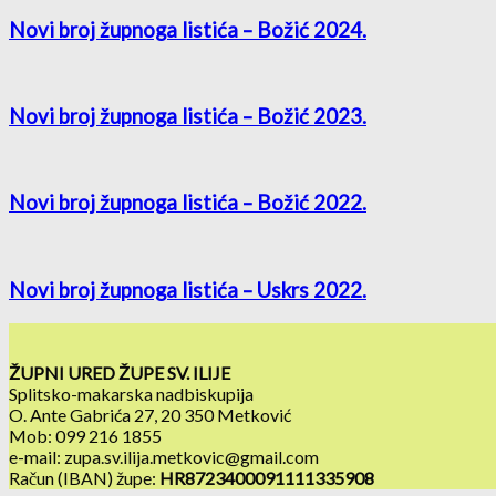
Novi broj župnoga listića – Božić 2024.
Novi broj župnoga listića – Božić 2023.
Novi broj župnoga listića – Božić 2022.
Novi broj župnoga listića – Uskrs 2022.
ŽUPNI URED ŽUPE SV. ILIJE
Splitsko-makarska nadbiskupija
O. Ante Gabrića 27, 20 350 Metković
Mob: 099 216 1855
e-mail: zupa.sv.ilija.metkovic@gmail.com
Račun (IBAN) župe:
HR8723400091111335908