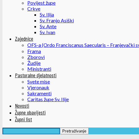
Povijest župe
Crkve
Sv. Ilija
Sv. Franjo Asiški
Sv. Ante
Sv. Ivan
Zajednice
OFS-a (Ordo Franciscanus Saecularis – Franjevački sv
Frama
Zborovi
Žudije
Ministranti
Pastoralne djelatnosti
Svete mise
Vjeronauk
Sakramenti
Caritas župe Sv. Ilije
Novosti
Župne obavijesti
Župni list