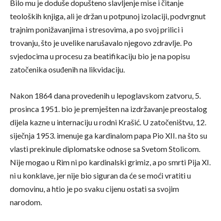
Bilo mu je doduše dopušteno slavljenje mise i čitanje
teoloških knjiga, ali je držan u potpunoj izolaciji, podvrgnut
trajnim ponižavanjima i stresovima, a po svoj prilici i
trovanju, što je uvelike narušavalo njegovo zdravlje. Po
svjedocima u procesu za beatifikaciju bio je na popisu
zatočenika osuđenih na likvidaciju.
Nakon 1864 dana provedenih u lepoglavskom zatvoru, 5.
prosinca 1951. bio je premješten na izdržavanje preostalog
dijela kazne u internaciju u rodni Krašić. U zatočeništvu, 12.
siječnja 1953. imenuje ga kardinalom papa Pio XII. na što su
vlasti prekinule diplomatske odnose sa Svetom Stolicom.
Nije mogao u Rim ni po kardinalski grimiz, a po smrti Pija XI.
ni u konklave, jer nije bio siguran da će se moći vratiti u
domovinu, a htio je po svaku cijenu ostati sa svojim
narodom.