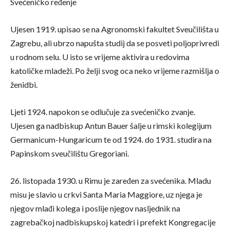
Svećeničko ređenje
Ujesen 1919. upisao se na Agronomski fakultet Sveučilišta u
Zagrebu, ali ubrzo napušta studij da se posveti poljoprivredi
u rodnom selu. U isto se vrijeme aktivira u redovima
katoličke mladeži. Po želji svog oca neko vrijeme razmišlja o
ženidbi.
Ljeti 1924. napokon se odlučuje za svećeničko zvanje.
Ujesen ga nadbiskup Antun Bauer šalje u rimski kolegijum
Germanicum-Hungaricum te od 1924. do 1931. studira na
Papinskom sveučilištu Gregoriani.
26. listopada 1930. u Rimu je zaređen za svećenika. Mladu
misu je slavio u crkvi Santa Maria Maggiore, uz njega je
njegov mlađi kolega i poslije njegov nasljednik na
zagrebačkoj nadbiskupskoj katedri i prefekt Kongregacije