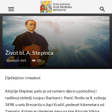
Život bl. A. Stepinca
10. veljače 2025.
250
Djetinjstvo i mladost
Alojzije Stepinac peto je od osmero djece u pobožnoj i
radišnoj obitelji Josipa i Barbare r. Penić. Rodio se 8. svibnja
1898. u selu Brezariću u župi Krašić, pedeset kilometara od
Zagreba. Kršten je sljedećeg dana na ime Alojzije Viktor.