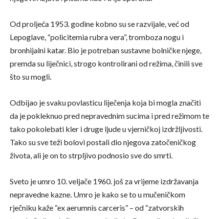
Od proljeća 1953. godine kobno su se razvijale, već od
Lepoglave, “policitemia rubra vera”, tromboza nogu i
bronhijalni katar. Bio je potreban sustavne bolničke njege,
premda su liječnici, strogo kontrolirani od režima, činili sve
što su mogli.
Odbijao je svaku povlasticu liječenja koja bi mogla značiti
da je pokleknuo pred nepravednim sucima i pred režimom te
tako pokolebati kler i druge ljude u vjerničkoj izdržljivosti.
Tako su sve teži bolovi postali dio njegova zatočeničkog
života, ali je on to strpljivo podnosio sve do smrti.
Sveto je umro 10. veljače 1960. još za vrijeme izdržavanja
nepravedne kazne. Umro je kako se to u mučeničkom
rječniku kaže “ex aerumnis carceris” – od “zatvorskih