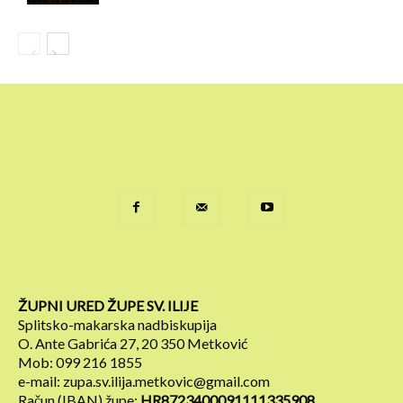
ŽUPNI URED ŽUPE SV. ILIJE
Splitsko-makarska nadbiskupija
O. Ante Gabrića 27, 20 350 Metković
Mob: 099 216 1855
e-mail: zupa.sv.ilija.metkovic@gmail.com
Račun (IBAN) župe:
HR8723400091111335908