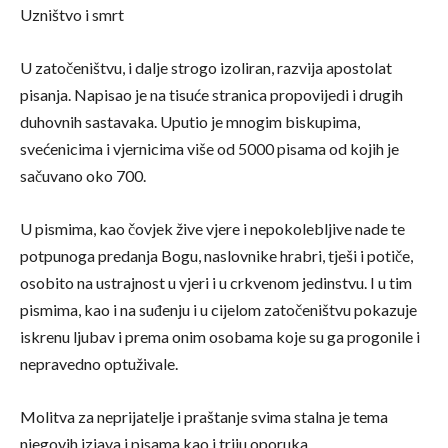
Uzništvo i smrt
U zatočeništvu, i dalje strogo izoliran, razvija apostolat
pisanja. Napisao je na tisuće stranica propovijedi i drugih
duhovnih sastavaka. Uputio je mnogim biskupima,
svećenicima i vjernicima više od 5000 pisama od kojih je
sačuvano oko 700.
U pismima, kao čovjek žive vjere i nepokolebljive nade te
potpunoga predanja Bogu, naslovnike hrabri, tješi i potiče,
osobito na ustrajnost u vjeri i u crkvenom jedinstvu. I u tim
pismima, kao i na suđenju i u cijelom zatočeništvu pokazuje
iskrenu ljubav i prema onim osobama koje su ga progonile i
nepravedno optuživale.
Molitva za neprijatelje i praštanje svima stalna je tema
njegovih izjava i pisama kao i triju oporuka.