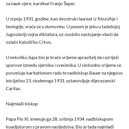
za nauk vjere, kardinal Franjo Šeper.
U srpnju 1931. godine, kao dvostruki laureat iz filozofije i
teologije, vraća se u domovinu. U punom je jeku u tadašnjoj
Jugoslaviji vojna diktatura, uz osobito nastojanje vlasti da
oslabi Katoličku Crkvu.
U nekoliko župa bio je kraće vrijeme upravitelj da razriješi
sporove između vjernika i svećenika. U slobodno vrijeme se
posvećuje karitativnom radu te nadbiskup Bauer na njegovu
inicijativu 23. studenoga 1931. ustanovljuje dijecezanski
Caritas.
Najmlađi biskup
Papa Pio XI. imenuje ga 28. svibnja 1934. nadbiskupom
koadjutorom s pravom nasljedstva. Bio je tada najmlađi