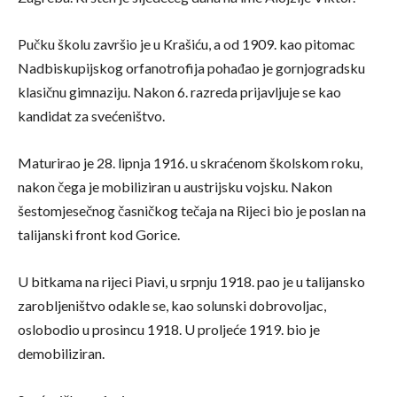
Pučku školu završio je u Krašiću, a od 1909. kao pitomac
Nadbiskupijskog orfanotrofija pohađao je gornjogradsku
klasičnu gimnaziju. Nakon 6. razreda prijavljuje se kao
kandidat za svećeništvo.
Maturirao je 28. lipnja 1916. u skraćenom školskom roku,
nakon čega je mobiliziran u austrijsku vojsku. Nakon
šestomjesečnog časničkog tečaja na Rijeci bio je poslan na
talijanski front kod Gorice.
U bitkama na rijeci Piavi, u srpnju 1918. pao je u talijansko
zarobljeništvo odakle se, kao solunski dobrovoljac,
oslobodio u prosincu 1918. U proljeće 1919. bio je
demobiliziran.