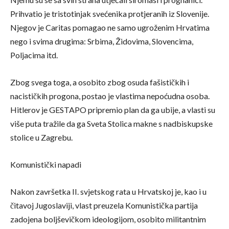
Prihvatio je tristotinjak svećenika protjeranih iz Slovenije.
Njegov je Caritas pomagao ne samo ugroženim Hrvatima
nego i svima drugima: Srbima, Židovima, Slovencima,
Poljacima itd.
Zbog svega toga, a osobito zbog osuda fašističkih i
nacističkih progona, postao je vlastima nepoćudna osoba.
Hitlerov je GESTAPO pripremio plan da ga ubije, a vlasti su
više puta tražile da ga Sveta Stolica makne s nadbiskupske
stolice u Zagrebu.
Komunistički napadi
Nakon završetka II. svjetskog rata u Hrvatskoj je, kao i u
čitavoj Jugoslaviji, vlast preuzela Komunistička partija
zadojena boljševičkom ideologijom, osobito militantnim