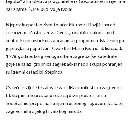
tegoba”, ali moleći za progonitelje i s Gospodinovim riječima
na usnama: “Oče, budi volja tvoja!”
Njegov krepostan život i mučeničku smrt Božji je narod
prepoznao i častio već za života, a osobito nakon smrti,
unatoč komunističkim zabranama i progonima. Blaženim ga
je proglasio papa Ivan Pavao II. u Mariji Bistrici 3. listopada
1998. godine. Iza glavnoga oltara zagrebačke katedrale
gdje se nalazi grobnica zagrebačkih nadbiskupa pohranjeni
su i zemni ostaci bl. Stepinca.
Cvijeće i svijeće te zahvale za uslišane milosti po zagovoru
bl. Stepinca neprestano rese taj divni prostor jer su
hodočasnici prepoznali u njemu osobnog zagovornika kao i
zagovornika cijelog hrvatskog naroda.