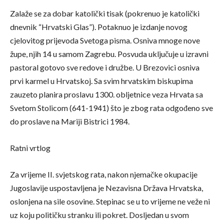
Zalaže se za dobar katolički tisak (pokrenuo je katolički
dnevnik “Hrvatski Glas”). Potaknuo je izdanje novog
cjelovitog prijevoda Svetoga pisma. Osniva mnoge nove
župe, njih 14 u samom Zagrebu. Posvuda uključuje u izravni
pastoral gotovo sve redove i družbe. U Brezovici osniva
prvi karmel u Hrvatskoj. Sa svim hrvatskim biskupima
zauzeto planira proslavu 1300. obljetnice veza Hrvata sa
Svetom Stolicom (641-1941) što je zbog rata odgođeno sve
do proslave na Mariji Bistrici 1984.
Ratni vrtlog
Za vrijeme II. svjetskog rata, nakon njemačke okupacije
Jugoslavije uspostavljena je Nezavisna Država Hrvatska,
oslonjena na sile osovine. Stepinac se u to vrijeme ne veže ni
uz koju političku stranku ili pokret. Dosljedan u svom