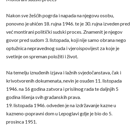
Nakon sve žešćih pogrda i napada na njegovu osobu,
ponovno je uhićen 18. rujna 1946. te je 30. rujna izveden pred
već montirani politički sudski proces. Znamenit je njegov
govor pred sudom 3. listopada, koji nije samo obrana nego
optužnica nepravednog suda i vjeroispovijest za koje je
svetinje on spreman položiti i život.
Na temelju iznuđenih izjava i lažnih svjedočanstava, čak i
krivotvorenih dokumenata, nevin je osuđen 11. listopada
1946. na 16 godina zatvora i prisilnog rada te daljnjih 5
godina lišenja svih građanskih prava.
19. listopada 1946. odveden je na izdržavanje kazne u
kazneno-popravni dom u Lepoglavi gdje je bio do 5.
prosinca 1951.