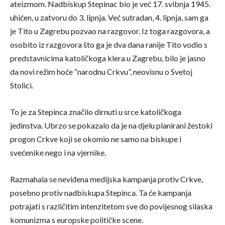
ateizmom. Nadbiskup Stepinac bio je već 17. svibnja 1945.
uhićen, u zatvoru do 3. lipnja. Već sutradan, 4. lipnja, sam ga
je Tito u Zagrebu pozvao na razgovor. Iz toga razgovora, a
osobito iz razgovora što ga je dva dana ranije Tito vodio s
predstavnicima katoličkoga klera u Zagrebu, bilo je jasno
da novi režim hoće “narodnu Crkvu”, neovisnu o Svetoj
Stolici.
To je za Stepinca značilo dirnuti u srce katoličkoga
jedinstva. Ubrzo se pokazalo da je na djelu planirani žestoki
progon Crkve koji se okomio ne samo na biskupe i
svećenike nego i na vjernike.
Razmahala se neviđena medijska kampanja protiv Crkve,
posebno protiv nadbiskupa Stepinca. Ta će kampanja
potrajati s različitim intenzitetom sve do povijesnog silaska
komunizma s europske političke scene.