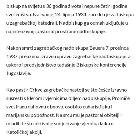
biskup na svijetu s 36 godina života i nepune četiri godine
svećeništva. Na Ivanje, 24. lipnja 1934. zaređen je za biskupa
u zagrebačkoj katedrali. Nadbiskup ga odmah uključuje u
najintenzivniji pastoral prostrane nadbiskupije.
Nakon smrti zagrebačkog nadbiskupa Bauera 7. prosinca
1937. preuzima izravnu upravu zagrebačke nadbiskupije, a
uskoro i predsjedništvo tadašnje Biskupske konferencije
Jugoslavije.
Kao pastir Crkve zagrebačke nastoji se što češće izravno
susresti s klerom i vjernicima diljem nadbiskupije. Promiče
svestranu duhovnu obnovu, osobito euharistijsku i
marijansku pobožnost. Na srcu mu je pastoral obitelji i
mladih te što aktivnije sudjelovanje vjernika laika u
Katoličkoj akciji.