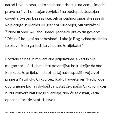
narod i svaka rasa, kako se danas odrazuju na zemlji imade
pravo na život dostojan čovjeka i na postupak dostojan
čovjeka. Svi oni bez razlike, bili pripadnici ciganske rase ili
koje druge, bili crnci ili uglađeni Europejci, bili omraženi
Židovi ili oholi Arijanci, imadu jednako pravo da govore:
“Oče naš koji jesi na nebesima!” I ako je Bog svima podijelio
to pravo, koja ga ljudska vlast može nijekati?”
Protivio se nasilnim vjerskim prijelazima, a kad ih nije
mogao spriječiti, daje kleru povjerljivu instrukciju: da one
koji zatraže prijelaz – da bi na taj način spasili svoj život –
prime u Katoličku Crkvu bez ikakvih uvjeta, jer “kad prođe
ovo vrijeme ludila i divljaštva, ostat će u našoj Crkvi oni koji
budu konvertirali zbog uvjerenja, dok će se ostali, kada
opasnost prođe, vratiti u svoju”.
Njemu su se sa svih strana utjecali siromasi i prognanici.