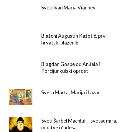
Sveti Ivan Maria Vianney
Blaženi Augustin Kažotić, prvi
hrvatski blaženik
Blagdan Gospe od Anđela i
Porcijunkulski oprost
Sveta Marta, Marija i Lazar
Sveti Šarbel Machluf – svetac mira,
molitve i čudesa