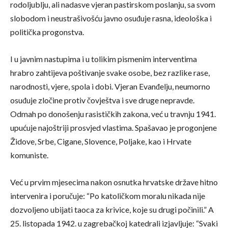
rodoljublju, ali nadasve vjeran pastirskom poslanju, sa svom
slobodom i neustrašivošću javno osuđuje rasna, ideološka i
politička progonstva.
I u javnim nastupima i u tolikim pismenim interventima
hrabro zahtijeva poštivanje svake osobe, bez razlike rase,
narodnosti, vjere, spola i dobi. Vjeran Evanđelju, neumorno
osuđuje zločine protiv čovještva i sve druge nepravde.
Odmah po donošenju rasističkih zakona, već u travnju 1941.
upućuje najoštriji prosvjed vlastima. Spašavao je progonjene
Židove, Srbe, Cigane, Slovence, Poljake, kao i Hrvate
komuniste.
Već u prvim mjesecima nakon osnutka hrvatske države hitno
intervenira i poručuje: “Po katoličkom moralu nikada nije
dozvoljeno ubijati taoca za krivice, koje su drugi počinili.” A
25. listopada 1942. u zagrebačkoj katedrali izjavljuje: “Svaki