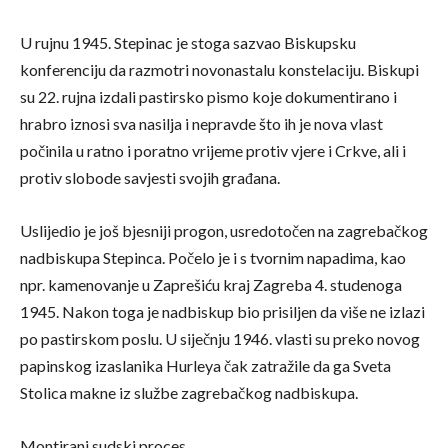
U rujnu 1945. Stepinac je stoga sazvao Biskupsku
konferenciju da razmotri novonastalu konstelaciju. Biskupi
su 22. rujna izdali pastirsko pismo koje dokumentirano i
hrabro iznosi sva nasilja i nepravde što ih je nova vlast
počinila u ratno i poratno vrijeme protiv vjere i Crkve, ali i
protiv slobode savjesti svojih građana.
Uslijedio je još bjesniji progon, usredotočen na zagrebačkog
nadbiskupa Stepinca. Počelo je i s tvornim napadima, kao
npr. kamenovanje u Zaprešiću kraj Zagreba 4. studenoga
1945. Nakon toga je nadbiskup bio prisiljen da više ne izlazi
po pastirskom poslu. U siječnju 1946. vlasti su preko novog
papinskog izaslanika Hurleya čak zatražile da ga Sveta
Stolica makne iz službe zagrebačkog nadbiskupa.
Montirani sudski proces